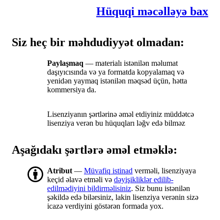
Hüquqi məcəlləyə bax
Siz heç bir məhdudiyyət olmadan:
Paylaşmaq
— materialı istənilən məlumat
daşıyıcısında və ya formatda kopyalamaq və
yenidən yaymaq istənilən məqsəd üçün, hətta
kommersiya da.
Lisenziyanın şərtlərinə əməl etdiyiniz müddətcə
lisenziya verən bu hüquqları ləğv edə bilməz
Aşağıdakı şərtlərə əməl etməklə:
Atribut
—
Müvafiq istinad
verməli, lisenziyaya
keçid əlavə etməli və
dəyişikliklər edilib-
edilmədiyini bildirməlisiniz
. Siz bunu istənilən
şəkildə edə bilərsiniz, lakin lisenziya verənin sizə
icazə verdiyini göstərən formada yox.