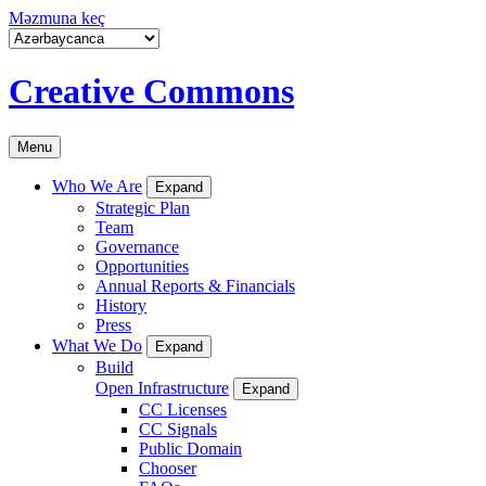
Məzmuna keç
Creative Commons
Menu
Who We Are
Expand
Strategic Plan
Team
Governance
Opportunities
Annual Reports & Financials
History
Press
What We Do
Expand
Build
Open Infrastructure
Expand
CC Licenses
CC Signals
Public Domain
Chooser