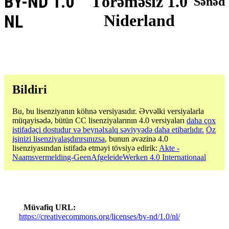
BY-ND 1.0
Törəməsiz 1.0
Sənəd
Niderland
NL
Bildiri
Bu, bu lisenziyanın köhnə versiyasıdır. Əvvəlki versiyalarla
müqayisədə, bütün CC lisenziyalarının 4.0 versiyaları
daha çox
istifadəçi dostudur və beynəlxalq səviyyədə daha etibarlıdır.
Öz
işinizi lisenziyalaşdırırsınızsa
, bunun əvəzinə 4.0
lisenziyasından istifadə etməyi tövsiyə edirik:
Akte -
Naamsvermelding-GeenAfgeleideWerken 4.0 Internationaal
Müvafiq URL
https://creativecommons.org/licenses/by-nd/1.0/nl/