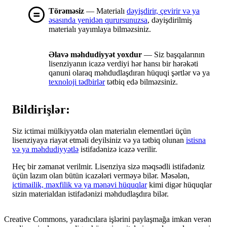
Törəməsiz
— Materialı
dəyişdirir, çevirir və ya
əsasında yenidən qurursunuzsa
, dəyişdirilmiş
materialı yayımlaya bilməzsiniz.
Əlavə məhdudiyyət yoxdur
— Siz başqalarının
lisenziyanın icazə verdiyi hər hansı bir hərəkəti
qanuni olaraq məhdudlaşdıran hüquqi şərtlər və ya
texnoloji tədbirlər
tətbiq edə bilməzsiniz.
Bildirişlər:
Siz ictimai mülkiyyətdə olan materialın elementləri üçün
lisenziyaya riayət etməli deyilsiniz və ya tətbiq olunan
istisna
və ya məhdudiyyətlə
istifadənizə icazə verilir.
Heç bir zəmanət verilmir. Lisenziya sizə məqsədli istifadəniz
üçün lazım olan bütün icazələri verməyə bilər. Məsələn,
ictimailik, məxfilik və ya mənəvi hüquqlar
kimi digər hüquqlar
sizin materialdan istifadənizi məhdudlaşdıra bilər.
Creative Commons, yaradıcılara işlərini paylaşmağa imkan verən