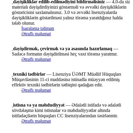
dəyişikliklər edilib-edilmədiyini bildirməlisiniz
— 4.0-da siz
materialı dəyişdirdiyinizi göstərməli və əvvəlki dəyişikliklərin
göstəricisini saxlamalısınız. 3.0 və əvvəlki lisenziyalarda
dəyişikliklərin göstərilməsi yalnız törəmə yaratdığınız halda
tələb olunur.
İşarələmə təlimatı
Ətraflı məlumat
dəyişdirmək, çevirmək və ya əsasında hazırlamaq
—
Sadəcə formatın dəyişdirilməsi heç vaxt törəmə yaratmır.
Ətraflı məlumat
texniki tədbirlər
— Lisenziya ÜƏMT Müəllif Hüquqları
Müqaviləsinin 11-ci maddəsinə istinadla müəyyən edilmiş
effektiv texniki tədbirlərin tətbiqini qadağan edir.
Ətraflı məlumat
istisna və ya məhdudiyyət
— Ədalətli istifadə və ədalətli
sövdələşmə kimi istisnalar və məhdudiyyətlər altında
istifadəçilərin hüquqları CC lisenziyalarından təsirlənmir.
Ətraflı məlumat