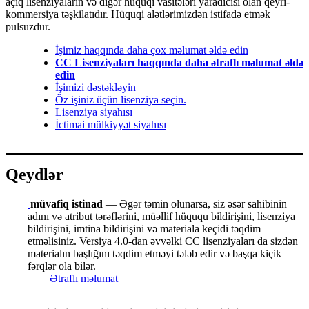
açıq lisenziyaların və digər hüquqi vasitələri yaradıcısı olan qeyri-
kommersiya təşkilatıdır. Hüquqi alətlərimizdən istifadə etmək
pulsuzdur.
İşimiz haqqında daha çox məlumat əldə edin
CC Lisenziyaları haqqında daha ətraflı məlumat əldə
edin
İşimizi dəstəkləyin
Öz işiniz üçün lisenziya seçin.
Lisenziya siyahısı
İctimai mülkiyyət siyahısı
Qeydlər
müvafiq istinad
— Əgər təmin olunarsa, siz əsər sahibinin
adını və atribut tərəflərini, müəllif hüququ bildirişini, lisenziya
bildirişini, imtina bildirişini və materiala keçidi təqdim
etməlisiniz. Versiya 4.0-dan əvvəlki CC lisenziyaları da sizdən
materialın başlığını təqdim etməyi tələb edir və başqa kiçik
fərqlər ola bilər.
Ətraflı məlumat