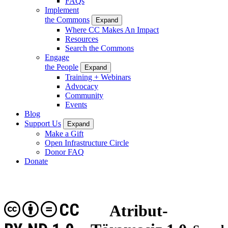
FAQs
Implement
the Commons
Expand
Where CC Makes An Impact
Resources
Search the Commons
Engage
the People
Expand
Training + Webinars
Advocacy
Community
Events
Blog
Support Us
Expand
Make a Gift
Open Infrastructure Circle
Donor FAQ
Donate
CC
Atribut-