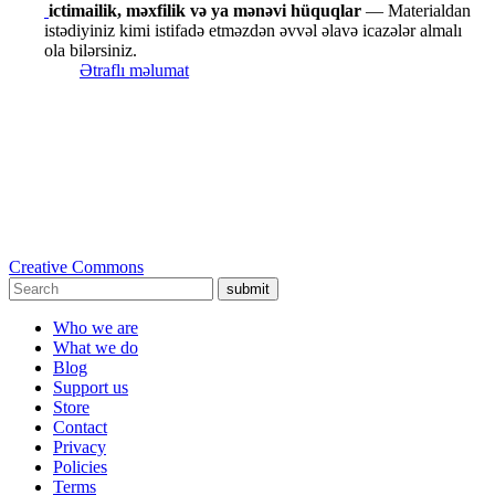
ictimailik, məxfilik və ya mənəvi hüquqlar
— Materialdan
istədiyiniz kimi istifadə etməzdən əvvəl əlavə icazələr almalı
ola bilərsiniz.
Ətraflı məlumat
Creative Commons
submit
Who we are
What we do
Blog
Support us
Store
Contact
Privacy
Policies
Terms