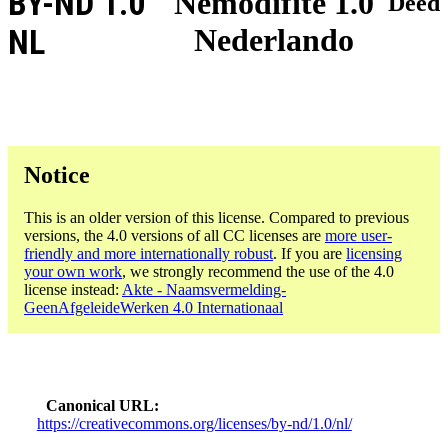
BY-ND 1.0
Nemodifite 1.0
Deed
Nederlando
NL
Notice
This is an older version of this license. Compared to previous
versions, the 4.0 versions of all CC licenses are
more user-
friendly and more internationally robust
. If you are
licensing
your own work
, we strongly recommend the use of the 4.0
license instead:
Akte - Naamsvermelding-
GeenAfgeleideWerken 4.0 Internationaal
Canonical URL
https://creativecommons.org/licenses/by-nd/1.0/nl/