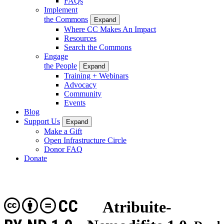
FAQs
Implement
the Commons
Expand
Where CC Makes An Impact
Resources
Search the Commons
Engage
the People
Expand
Training + Webinars
Advocacy
Community
Events
Blog
Support Us
Expand
Make a Gift
Open Infrastructure Circle
Donor FAQ
Donate
CC
Atribuite-