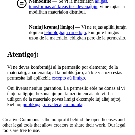
Nemodifite
— Se vi la materialon
aliigas,
transformas aŭ kreas ties devenaĵojn
, vi ne rajtas la
modifitan materialon distribui.
Neniuj kromaj limigoj
— Vi ne rajtas apliki jurajn
ilojn aŭ
teĥnologiajn rimedojn
, kiuj jure limigus
uzon de la materialo, ebligitan pere de la permesilo.
Atentigoj:
Vi ne devas konformiĝi al la permesilo por elementoj de la
materialoj, apartenantaj al la publikaĵaro, aŭ kie via uzo estas
permesita laŭ aplikebla
escepto aŭ limigo
.
Oni liveras neniun garantion. La permesilo eble ne donas al vi
ĉiujn rajtigojn, bezonatajn por la uzo intencata de vi. La
utiligon de la materialo povas limigi ekzemple iuj aliaj rajtoj,
kiel tiuj
publikigaj, privatecaj aŭ moralaj
.
Creative Commons is the nonprofit behind the open licenses and
other legal tools that allow creators to share their work. Our legal
tools are free to use.