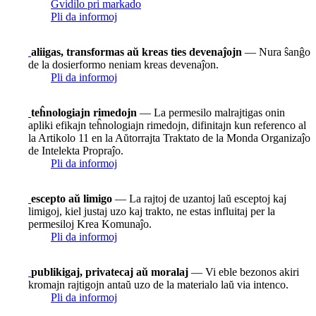
Gvidilo pri markado
Pli da informoj
aliigas, transformas aŭ kreas ties devenaĵojn
— Nura ŝanĝo
de la dosierformo neniam kreas devenaĵon.
Pli da informoj
teĥnologiajn rimedojn
— La permesilo malrajtigas onin
apliki efikajn teĥnologiajn rimedojn, difinitajn kun referenco al
la Artikolo 11 en la Aŭtorrajta Traktato de la Monda Organizaĵo
de Intelekta Propraĵo.
Pli da informoj
escepto aŭ limigo
— La rajtoj de uzantoj laŭ esceptoj kaj
limigoj, kiel justaj uzo kaj trakto, ne estas influitaj per la
permesiloj Krea Komunaĵo.
Pli da informoj
publikigaj, privatecaj aŭ moralaj
— Vi eble bezonos akiri
kromajn rajtigojn antaŭ uzo de la materialo laŭ via intenco.
Pli da informoj