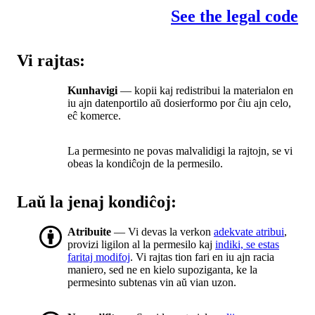
See the legal code
Vi rajtas:
Kunhavigi
— kopii kaj redistribui la materialon en
iu ajn datenportilo aŭ dosierformo por ĉiu ajn celo,
eĉ komerce.
La permesinto ne povas malvalidigi la rajtojn, se vi
obeas la kondiĉojn de la permesilo.
Laŭ la jenaj kondiĉoj:
Atribuite
— Vi devas la verkon
adekvate atribui
,
provizi ligilon al la permesilo kaj
indiki, se estas
faritaj modifoj
. Vi rajtas tion fari en iu ajn racia
maniero, sed ne en kielo supoziganta, ke la
permesinto subtenas vin aŭ vian uzon.