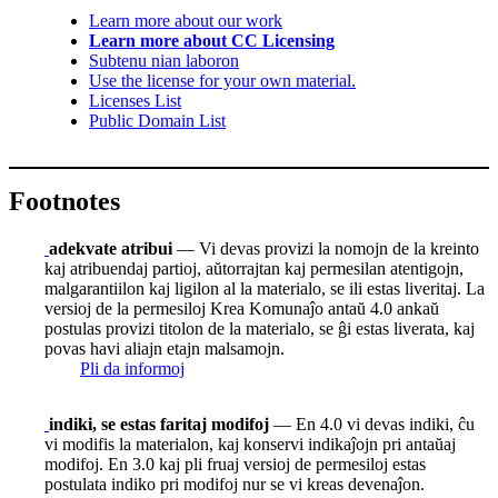
Learn more about our work
Learn more about CC Licensing
Subtenu nian laboron
Use the license for your own material.
Licenses List
Public Domain List
Footnotes
adekvate atribui
— Vi devas provizi la nomojn de la kreinto
kaj atribuendaj partioj, aŭtorrajtan kaj permesilan atentigojn,
malgarantiilon kaj ligilon al la materialo, se ili estas liveritaj. La
versioj de la permesiloj Krea Komunaĵo antaŭ 4.0 ankaŭ
postulas provizi titolon de la materialo, se ĝi estas liverata, kaj
povas havi aliajn etajn malsamojn.
Pli da informoj
indiki, se estas faritaj modifoj
— En 4.0 vi devas indiki, ĉu
vi modifis la materialon, kaj konservi indikaĵojn pri antaŭaj
modifoj. En 3.0 kaj pli fruaj versioj de permesiloj estas
postulata indiko pri modifoj nur se vi kreas devenaĵon.