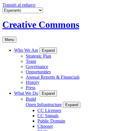
Transiri al enhavo
Creative Commons
Menu
Who We Are
Expand
Strategic Plan
Team
Governance
Opportunities
Annual Reports & Financials
History
Press
What We Do
Expand
Build
Open Infrastructure
Expand
CC Licenses
CC Signals
Public Domain
Chooser