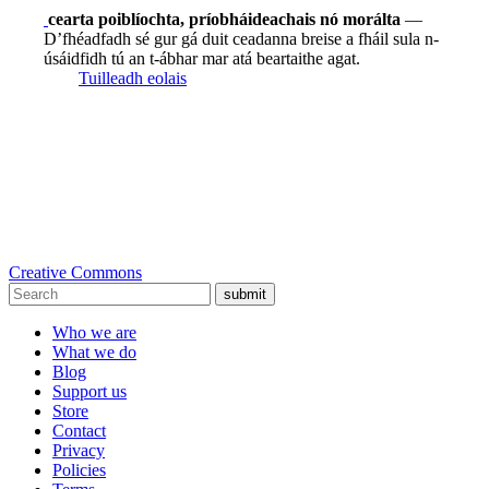
cearta poiblíochta, príobháideachais nó morálta
—
D’fhéadfadh sé gur gá duit ceadanna breise a fháil sula n-
úsáidfidh tú an t-ábhar mar atá beartaithe agat.
Tuilleadh eolais
Creative Commons
submit
Who we are
What we do
Blog
Support us
Store
Contact
Privacy
Policies