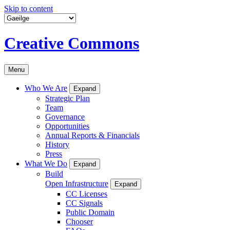
Skip to content
Creative Commons
Menu
Who We Are
Expand
Strategic Plan
Team
Governance
Opportunities
Annual Reports & Financials
History
Press
What We Do
Expand
Build
Open Infrastructure
Expand
CC Licenses
CC Signals
Public Domain
Chooser