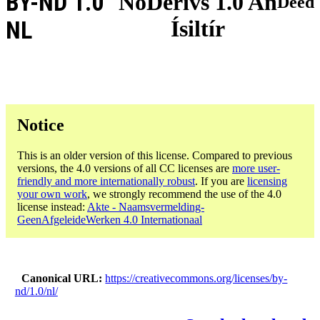
BY-ND 1.0
NoDerivs 1.0 An
Deed
Ísiltír
NL
Notice
This is an older version of this license. Compared to previous
versions, the 4.0 versions of all CC licenses are
more user-
friendly and more internationally robust
. If you are
licensing
your own work
, we strongly recommend the use of the 4.0
license instead:
Akte - Naamsvermelding-
GeenAfgeleideWerken 4.0 Internationaal
Canonical URL
https://creativecommons.org/licenses/by-
nd/1.0/nl/