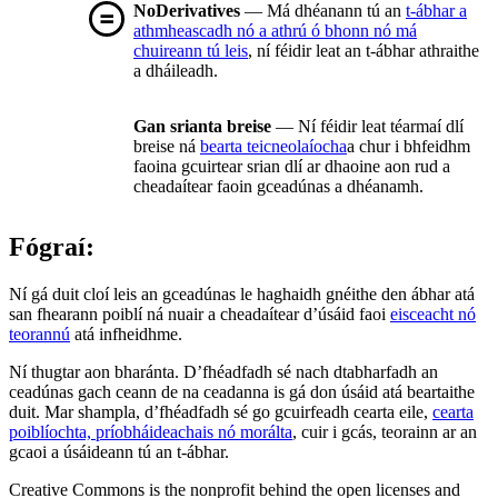
NoDerivatives
— Má dhéanann tú an
t-ábhar a
athmheascadh nó a athrú ó bhonn nó má
chuireann tú leis
, ní féidir leat an t-ábhar athraithe
a dháileadh.
Gan srianta breise
— Ní féidir leat téarmaí dlí
breise ná
bearta teicneolaíocha
a chur i bhfeidhm
faoina gcuirtear srian dlí ar dhaoine aon rud a
cheadaítear faoin gceadúnas a dhéanamh.
Fógraí:
Ní gá duit cloí leis an gceadúnas le haghaidh gnéithe den ábhar atá
san fhearann poiblí ná nuair a cheadaítear d’úsáid faoi
eisceacht nó
teorannú
atá infheidhme.
Ní thugtar aon bharánta. D’fhéadfadh sé nach dtabharfadh an
ceadúnas gach ceann de na ceadanna is gá don úsáid atá beartaithe
duit. Mar shampla, d’fhéadfadh sé go gcuirfeadh cearta eile,
cearta
poiblíochta, príobháideachais nó morálta
, cuir i gcás, teorainn ar an
gcaoi a úsáideann tú an t-ábhar.
Creative Commons is the nonprofit behind the open licenses and