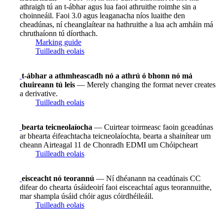
athraigh tú an t-ábhar agus lua faoi athruithe roimhe sin a
choinneáil. Faoi 3.0 agus leaganacha níos luaithe den
cheadúnas, ní cheanglaítear na hathruithe a lua ach amháin má
chruthaíonn tú díorthach.
Marking guide
Tuilleadh eolais
t-ábhar a athmheascadh nó a athrú ó bhonn nó má
chuireann tú leis
— Merely changing the format never creates
a derivative.
Tuilleadh eolais
bearta teicneolaíocha
— Cuirtear toirmeasc faoin gceadúnas
ar bhearta éifeachtacha teicneolaíochta, bearta a shainítear um
cheann Airteagal 11 de Chonradh EDMI um Chóipcheart
Tuilleadh eolais
eisceacht nó teorannú
— Ní dhéanann na ceadúnais CC
difear do chearta úsáideoirí faoi eisceachtaí agus teorannuithe,
mar shampla úsáid chóir agus cóirdhéileáil.
Tuilleadh eolais