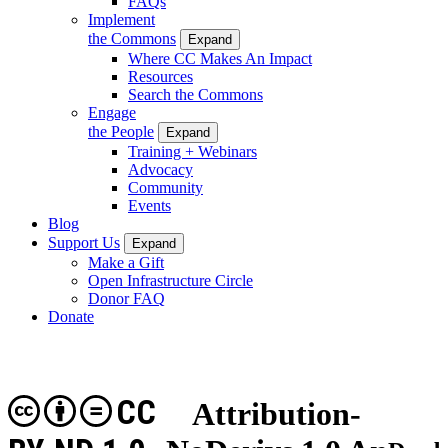
FAQs
Implement
the Commons
Expand
Where CC Makes An Impact
Resources
Search the Commons
Engage
the People
Expand
Training + Webinars
Advocacy
Community
Events
Blog
Support Us
Expand
Make a Gift
Open Infrastructure Circle
Donor FAQ
Donate
CC
Attribution-