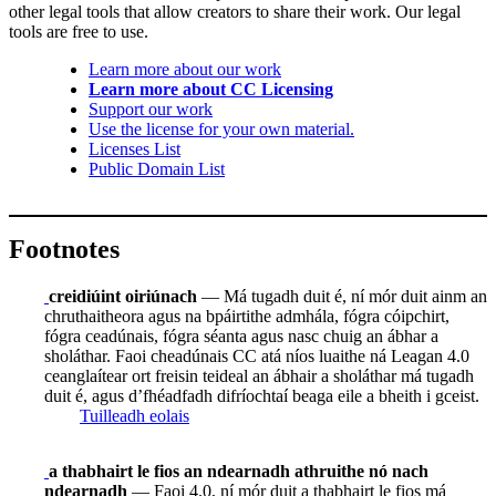
other legal tools that allow creators to share their work. Our legal
tools are free to use.
Learn more about our work
Learn more about CC Licensing
Support our work
Use the license for your own material.
Licenses List
Public Domain List
Footnotes
creidiúint oiriúnach
— Má tugadh duit é, ní mór duit ainm an
chruthaitheora agus na bpáirtithe admhála, fógra cóipchirt,
fógra ceadúnais, fógra séanta agus nasc chuig an ábhar a
sholáthar. Faoi cheadúnais CC atá níos luaithe ná Leagan 4.0
ceanglaítear ort freisin teideal an ábhair a sholáthar má tugadh
duit é, agus d’fhéadfadh difríochtaí beaga eile a bheith i gceist.
Tuilleadh eolais
a thabhairt le fios an ndearnadh athruithe nó nach
ndearnadh
— Faoi 4.0, ní mór duit a thabhairt le fios má