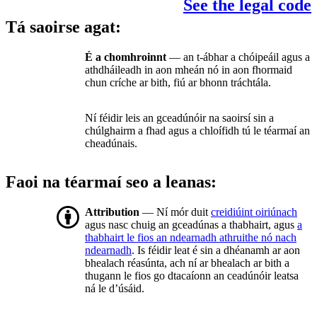
See the legal code
Tá saoirse agat:
É a chomhroinnt
— an t-ábhar a chóipeáil agus a
athdháileadh in aon mheán nó in aon fhormaid
chun críche ar bith, fiú ar bhonn tráchtála.
Ní féidir leis an gceadúnóir na saoirsí sin a
chúlghairm a fhad agus a chloífidh tú le téarmaí an
cheadúnais.
Faoi na téarmaí seo a leanas:
Attribution
— Ní mór duit
creidiúint oiriúnach
agus nasc chuig an gceadúnas a thabhairt, agus
a
thabhairt le fios an ndearnadh athruithe nó nach
ndearnadh
. Is féidir leat é sin a dhéanamh ar aon
bhealach réasúnta, ach ní ar bhealach ar bith a
thugann le fios go dtacaíonn an ceadúnóir leatsa
ná le d’úsáid.