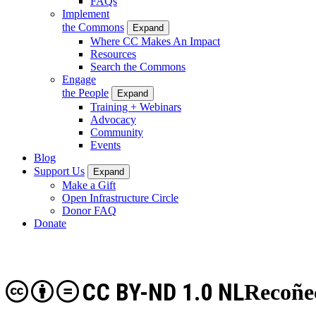
FAQs
Implement
the Commons
Expand
Where CC Makes An Impact
Resources
Search the Commons
Engage
the People
Expand
Training + Webinars
Advocacy
Community
Events
Blog
Support Us
Expand
Make a Gift
Open Infrastructure Circle
Donor FAQ
Donate
CC BY-ND 1.0 NL
Recoñe