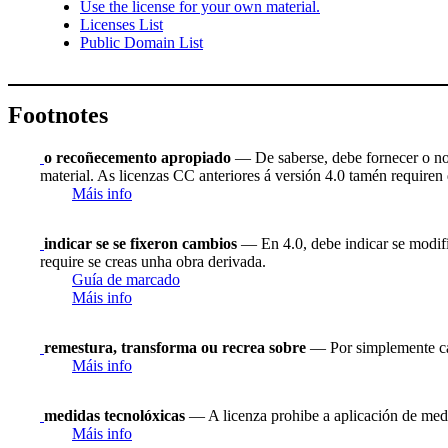
Use the license for your own material.
Licenses List
Public Domain List
Footnotes
o recoñecemento apropiado
— De saberse, debe fornecer o nome
material. As licenzas CC anteriores á versión 4.0 tamén requiren q
Máis info
indicar se se fixeron cambios
— En 4.0, debe indicar se modific
require se creas unha obra derivada.
Guía de marcado
Máis info
remestura, transforma ou recrea sobre
— Por simplemente cam
Máis info
medidas tecnolóxicas
— A licenza prohibe a aplicación de medi
Máis info