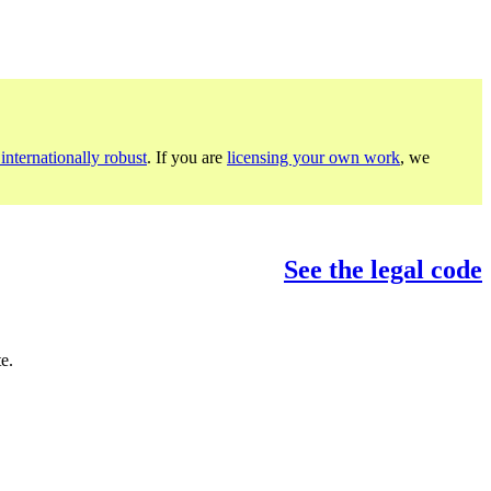
internationally robust
. If you are
licensing your own work
, we
See the legal code
e.