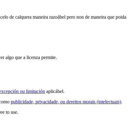
acelo de calquera maneira razoábel pero non de maneira que poida
er algo que a licenza permite.
excepción ou limitación
aplicábel.
s como
publicidade, privacidade, ou dereitos morais (intelectuais)
.
ee to use.