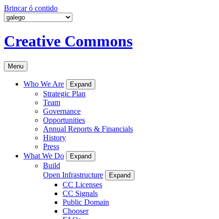
Brincar ó contido
Creative Commons
Menu
Who We Are
Expand
Strategic Plan
Team
Governance
Opportunities
Annual Reports & Financials
History
Press
What We Do
Expand
Build
Open Infrastructure
Expand
CC Licenses
CC Signals
Public Domain
Chooser