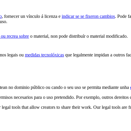
o
, fornecer un vínculo á licenza e
indicar se se fixeron cambios
. Pode f
 uso.
 ou recrea sobre
o material, non pode distribuír o material modificado.
mos legais ou
medidas tecnolóxicas
que legalmente impidan a outros fac
stean no dominio público ou cando o seu uso se permita mediante unha
ermisos necesarios para o uso pretendido. Por exemplo, outros dereito
gal tools that allow creators to share their work. Our legal tools are fr