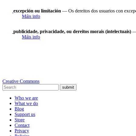
excepción ou limitación
— Os dereitos dos usuarios con excepci
Máis info
publicidade, privacidade, ou dereitos morais (intelectuais)
— 
Máis info
Creative Commons
submit
Who we are
What we do
Blog
Support us
Store
Contact
Privacy