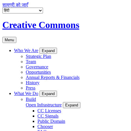
सामग्री को जाएँ
Creative Commons
Menu
Who We Are
Expand
Strategic Plan
Team
Governance
Opportunities
Annual Reports & Financials
History
Press
What We Do
Expand
Build
Open Infrastructure
Expand
CC Licenses
CC Signals
Public Domain
Chooser