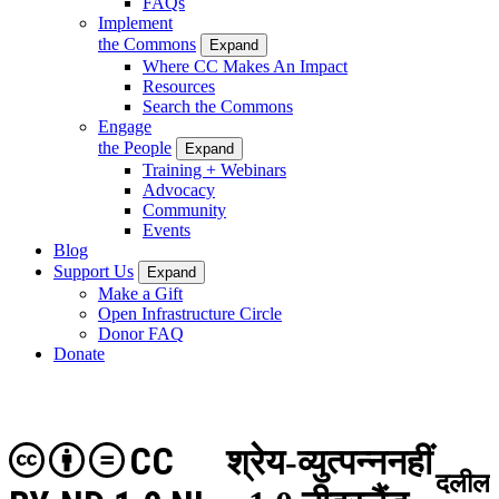
FAQs
Implement
the Commons
Expand
Where CC Makes An Impact
Resources
Search the Commons
Engage
the People
Expand
Training + Webinars
Advocacy
Community
Events
Blog
Support Us
Expand
Make a Gift
Open Infrastructure Circle
Donor FAQ
Donate
CC
श्रेय-व्युत्पन्ननहीं
दलील