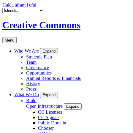
Halda áfram í efni
Creative Commons
Menu
Who We Are
Expand
Strategic Plan
Team
Governance
Opportunities
Annual Reports & Financials
History
Press
What We Do
Expand
Build
Open Infrastructure
Expand
CC Licenses
CC Signals
Public Domain
Chooser