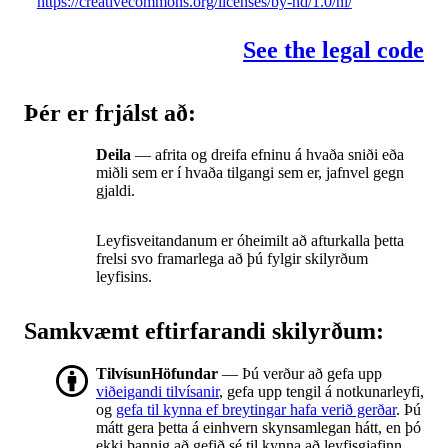
https://creativecommons.org/licenses/by-nd/1.0/nl/
See the legal code
Þér er frjálst að:
Deila
— afrita og dreifa efninu á hvaða sniði eða
miðli sem er í hvaða tilgangi sem er, jafnvel gegn
gjaldi.
Leyfisveitandanum er óheimilt að afturkalla þetta
frelsi svo framarlega að þú fylgir skilyrðum
leyfisins.
Samkvæmt eftirfarandi skilyrðum:
TilvísunHöfundar
— Þú verður að gefa upp
viðeigandi tilvísanir
, gefa upp tengil á notkunarleyfi,
og
gefa til kynna ef breytingar hafa verið gerðar
. Þú
mátt gera þetta á einhvern skynsamlegan hátt, en þó
ekki þannig að gefið sé til kynna að leyfisgjafinn