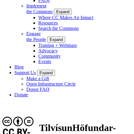
FAQs
Implement
the Commons
Expand
Where CC Makes An Impact
Resources
Search the Commons
Engage
the People
Expand
Training + Webinars
Advocacy
Community
Events
Blog
Support Us
Expand
Make a Gift
Open Infrastructure Circle
Donor FAQ
Donate
TilvísunHöfundar-
CC BY-