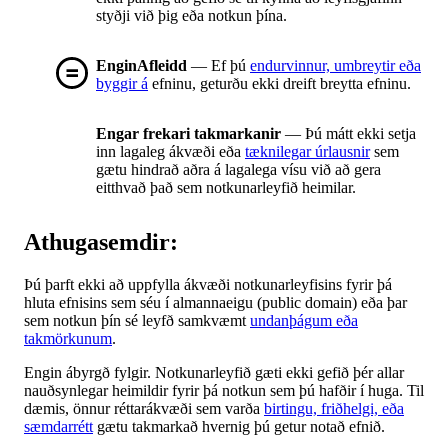
styðji við þig eða notkun þína.
EnginAfleidd
— Ef þú
endurvinnur, umbreytir eða
byggir á
efninu, geturðu ekki dreift breytta efninu.
Engar frekari takmarkanir
— Þú mátt ekki setja
inn lagaleg ákvæði eða
tæknilegar úrlausnir
sem
gætu hindrað aðra á lagalega vísu við að gera
eitthvað það sem notkunarleyfið heimilar.
Athugasemdir:
Þú þarft ekki að uppfylla ákvæði notkunarleyfisins fyrir þá
hluta efnisins sem séu í almannaeigu (public domain) eða þar
sem notkun þín sé leyfð samkvæmt
undanþágum eða
takmörkunum
.
Engin ábyrgð fylgir. Notkunarleyfið gæti ekki gefið þér allar
nauðsynlegar heimildir fyrir þá notkun sem þú hafðir í huga. Til
dæmis, önnur réttarákvæði sem varða
birtingu, friðhelgi, eða
sæmdarrétt
gætu takmarkað hvernig þú getur notað efnið.