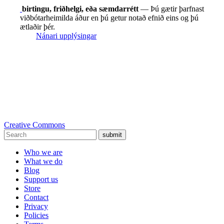
birtingu, friðhelgi, eða sæmdarrétt
— Þú gætir þarfnast
viðbótarheimilda áður en þú getur notað efnið eins og þú
ætlaðir þér.
Nánari upplýsingar
Creative Commons
submit
Who we are
What we do
Blog
Support us
Store
Contact
Privacy
Policies