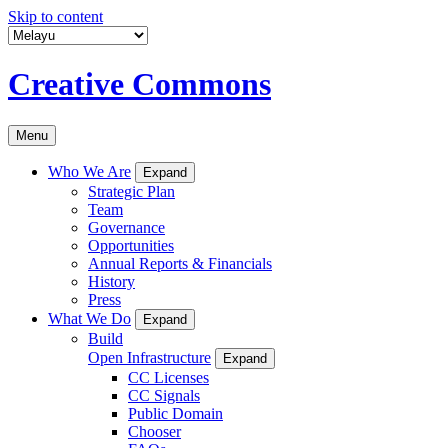
Skip to content
Creative Commons
Menu
Who We Are
Expand
Strategic Plan
Team
Governance
Opportunities
Annual Reports & Financials
History
Press
What We Do
Expand
Build
Open Infrastructure
Expand
CC Licenses
CC Signals
Public Domain
Chooser