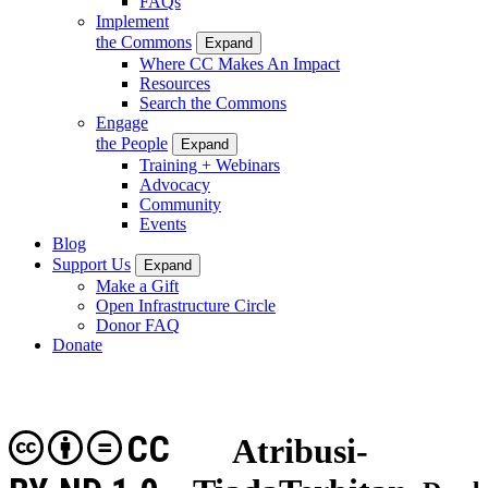
FAQs
Implement
the Commons
Expand
Where CC Makes An Impact
Resources
Search the Commons
Engage
the People
Expand
Training + Webinars
Advocacy
Community
Events
Blog
Support Us
Expand
Make a Gift
Open Infrastructure Circle
Donor FAQ
Donate
CC
Atribusi-