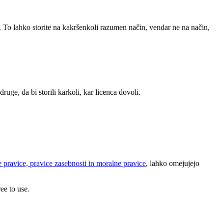
. To lahko storite na kakršenkoli razumen način, vendar ne na način,
ruge, da bi storili karkoli, kar licenca dovoli.
 pravice, pravice zasebnosti in moralne pravice
, lahko omejujejo
ee to use.