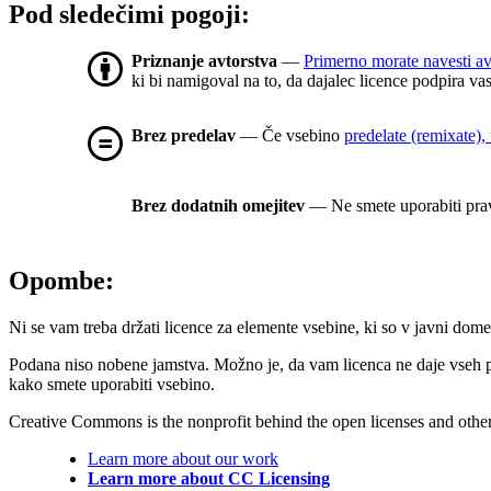
Pod sledečimi pogoji:
Priznanje avtorstva
—
Primerno morate navesti av
ki bi namigoval na to, da dajalec licence podpira va
Brez predelav
— Če vsebino
predelate (remixate), 
Brez dodatnih omejitev
— Ne smete uporabiti prav
Opombe:
Ni se vam treba držati licence za elemente vsebine, ki so v javni dome
Podana niso nobene jamstva. Možno je, da vam licenca ne daje vseh 
kako smete uporabiti vsebino.
Creative Commons is the nonprofit behind the open licenses and other le
Learn more about our work
Learn more about CC Licensing