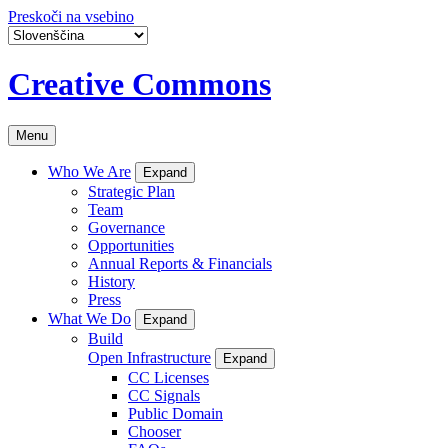
Preskoči na vsebino
Creative Commons
Menu
Who We Are
Expand
Strategic Plan
Team
Governance
Opportunities
Annual Reports & Financials
History
Press
What We Do
Expand
Build
Open Infrastructure
Expand
CC Licenses
CC Signals
Public Domain
Chooser