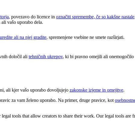
torja
, povezavo do licence in
označiti spremembe, če so kakšne nastale
s ali vašo uporabo dela.
uredite ali na njej gradite
, spremenjene vsebine ne smete razširjati.
nih določil ali
tehničnih ukrepov
, ki bi pravno omejili ali onemogočilo d
ni, ali kjer vašo uporabo dovoljujejo
zakonske izjeme in omejitve
.
pravic za vam želeno uporabo. Na primer, druge pravice, kot
osebnostne
gal tools that allow creators to share their work. Our legal tools are fr