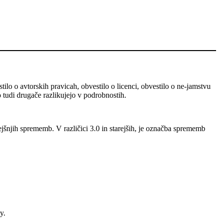
stilo o avtorskih pravicah, obvestilo o licenci, obvestilo o ne-jamstvu
o tudi drugače razlikujejo v podrobnostih.
ejšnjih sprememb. V različici 3.0 in starejših, je označba sprememb
y.