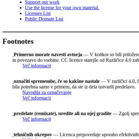
Support our work
Use the license for your own material.
Licenses List
Public Domain List
Footnotes
Primerno morate navesti avtorja
— V kolikor so bili priloženi,
in povezavo do vsebine. CC licence starejše od Različice 4.0 zaht
Več informacij
označiti spremembe, če so kakšne nastale
— V različici 4.0, č
bila potrebna samo v primeru, da ste iz dela ustvarili predelavo.
Navodila za označevanje
Več informacij
predelate (remixate), uredite ali na njej gradite
— Zgolj spreme
Več informacij
tehničnih ukrepov
— Licenca prepoveduje uporabo efektivnih t