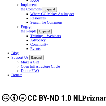
FAQs
Implement
the Commons
Expand
Where CC Makes An Impact
Resources
Search the Commons
Engage
the People
Expand
Training + Webinars
Advocacy
Community
Events
Blog
Support Us
Expand
Make a Gift
Open Infrastructure Circle
Donor FAQ
Donate
CC BY-ND 1.0 NL
Priznan