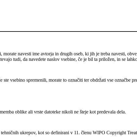
 morate navesti ime avtorja in drugih oseb, ki jih je treba navesti, obve
evajo tudi, da navedete naslov vsebine, če je bil ta priložen, in se lahk
e ste vsebino spremenili, morate to označiti ter obdržati vse označbe pr
mba oblike ali vrste datoteke nikoli ne šteje kot predevala dela.
ehničnih ukrepov, kot so definirani v 11. členu WIPO Copyright Treat