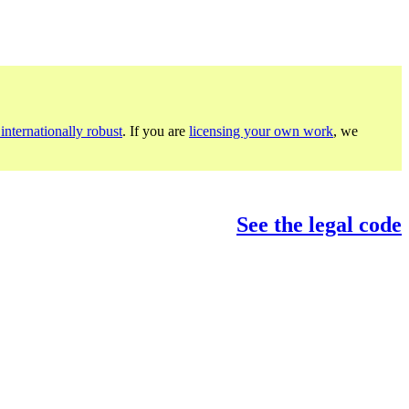
internationally robust
. If you are
licensing your own work
, we
See the legal code