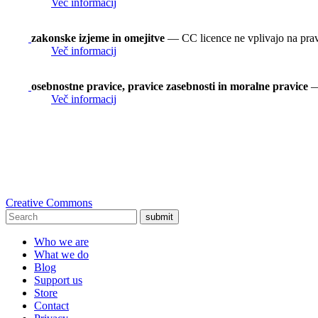
Več informacij
zakonske izjeme in omejitve
— CC licence ne vplivajo na prav
Več informacij
osebnostne pravice, pravice zasebnosti in moralne pravice
— 
Več informacij
Creative Commons
submit
Who we are
What we do
Blog
Support us
Store
Contact