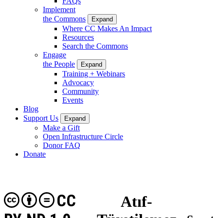
FAQs
Implement
the Commons
Expand
Where CC Makes An Impact
Resources
Search the Commons
Engage
the People
Expand
Training + Webinars
Advocacy
Community
Events
Blog
Support Us
Expand
Make a Gift
Open Infrastructure Circle
Donor FAQ
Donate
CC
Atıf-