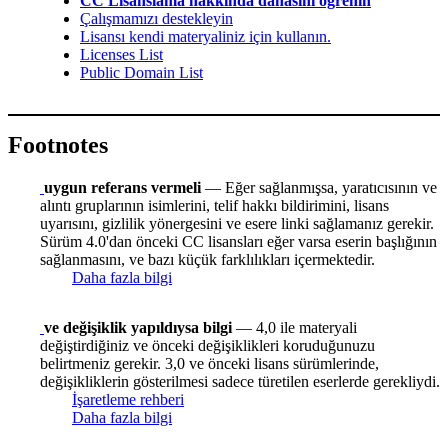
CC Lisanslama hakkında dahasını öğrenin
Çalışmamızı destekleyin
Lisansı kendi materyaliniz için kullanın.
Licenses List
Public Domain List
Footnotes
uygun referans vermeli
— Eğer sağlanmışsa, yaratıcısının ve
alıntı gruplarının isimlerini, telif hakkı bildirimini, lisans
uyarısını, gizlilik yönergesini ve esere linki sağlamanız gerekir.
Sürüm 4.0'dan önceki CC lisansları eğer varsa eserin başlığının
sağlanmasını, ve bazı küçük farklılıkları içermektedir.
Daha fazla bilgi
ve değişiklik yapıldıysa bilgi
— 4,0 ile materyali
değiştirdiğiniz ve önceki değişiklikleri koruduğunuzu
belirtmeniz gerekir. 3,0 ve önceki lisans sürümlerinde,
değişikliklerin gösterilmesi sadece türetilen eserlerde gerekliydi.
İşaretleme rehberi
Daha fazla bilgi