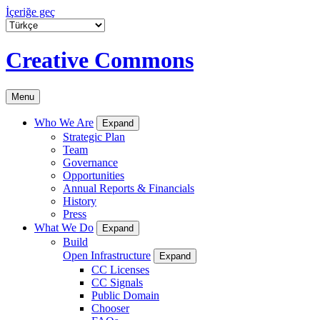
İçeriğe geç
Creative Commons
Menu
Who We Are
Expand
Strategic Plan
Team
Governance
Opportunities
Annual Reports & Financials
History
Press
What We Do
Expand
Build
Open Infrastructure
Expand
CC Licenses
CC Signals
Public Domain
Chooser