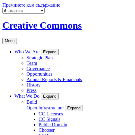
Преминете към съдържание
Creative Commons
Menu
Who We Are
Expand
Strategic Plan
Team
Governance
Opportunities
Annual Reports & Financials
History
Press
What We Do
Expand
Build
Open Infrastructure
Expand
CC Licenses
CC Signals
Public Domain
Chooser