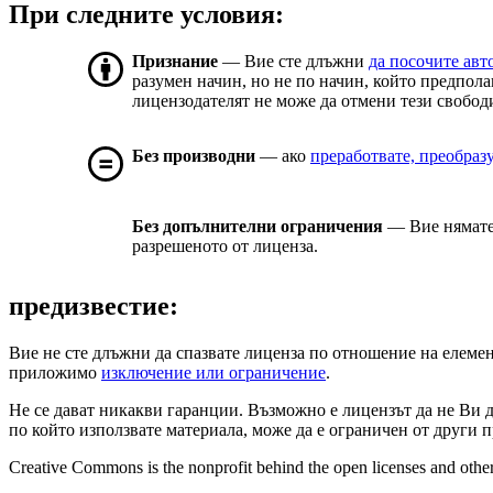
При следните условия:
Признание
— Вие сте длъжни
да посочите авт
разумен начин, но не по начин, който предпола
лицензодателят не може да отмени тези свобод
Без производни
— ако
преработвате, преобраз
Без допълнителни ограничения
— Вие нямате
разрешеното от лиценза.
предизвестие:
Вие не сте длъжни да спазвате лиценза по отношение на елемен
приложимо
изключение или ограничение
.
Не се дават никакви гаранции. Възможно е лицензът да не Ви д
по който използвате материала, може да е ограничен от други п
Creative Commons is the nonprofit behind the open licenses and other le