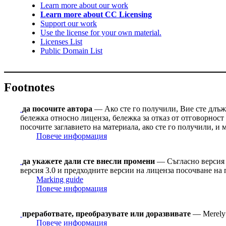
Learn more about our work
Learn more about CC Licensing
Support our work
Use the license for your own material.
Licenses List
Public Domain List
Footnotes
да посочите автора
— Ако сте го получили, Вие сте длъжн
бележка относно лиценза, бележка за отказ от отговорнос
посочите заглавието на материала, ако сте го получили, и
Повече информация
да укажете дали сте внесли промени
— Съгласно версия 4
версия 3.0 и предходните версии на лиценза посочване на 
Marking guide
Повече информация
преработвате, преобразувате или доразвивате
— Merely c
Повече информация