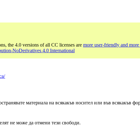
ons, the 4.0 versions of all CC licenses are
more user-friendly and more 
bution-NoDerivatives 4.0 International
ca/
странявате материала на всякакъв носител или във всякакъв форм
елят не може да отмени тези свободи.