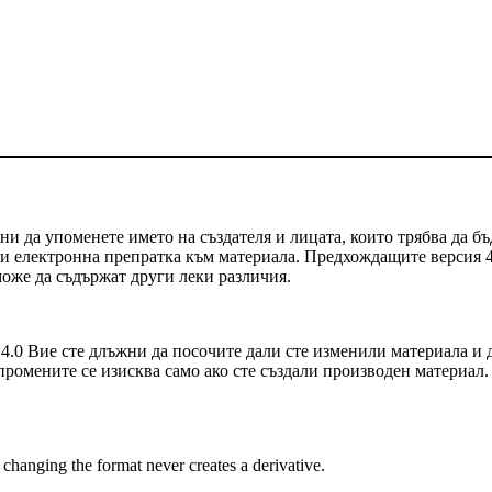
и да упоменете името на създателя и лицата, които трябва да бъ
т и електронна препратка към материала. Предхождащите версия 
 може да съдържат други леки различия.
.0 Вие сте длъжни да посочите дали сте изменили материала и 
промените се изисква само ако сте създали производен материал.
hanging the format never creates a derivative.