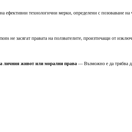
а ефективни технологични мерки, определени с позоваване на ч
ns не засягат правата на ползвателите, произтичащи от изключе
на личния живот или морални права
— Възможно е да трябва д