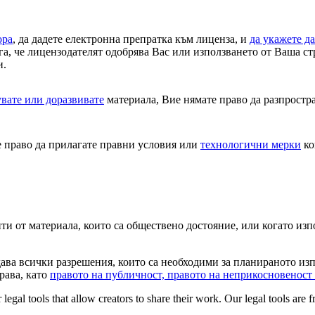
ора
, да дадете електронна препратка към лиценза, и
да укажете д
га, че лицензодателят одобрява Вас или използването от Ваша ст
и.
увате или доразвивате
материала, Вие нямате право да разпростр
 право да прилагате правни условия или
технологични мерки
ко
ти от материала, които са обществено достояние, или когато изп
ава всички разрешения, които са необходими за планираното изп
рава, като
правото на публичност, правото на неприкосновеност
gal tools that allow creators to share their work. Our legal tools are fr