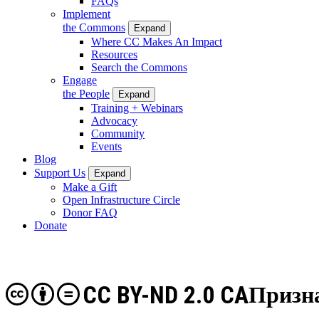
FAQs
Implement
the Commons
Expand
Where CC Makes An Impact
Resources
Search the Commons
Engage
the People
Expand
Training + Webinars
Advocacy
Community
Events
Blog
Support Us
Expand
Make a Gift
Open Infrastructure Circle
Donor FAQ
Donate
CC BY-ND 2.0 CA
Призна