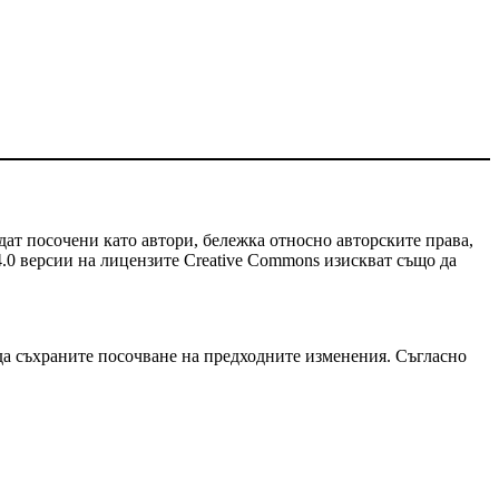
дат посочени като автори, бележка относно авторските права,
4.0 версии на лицензите Сreative Сommons изискват също да
да съхраните посочване на предходните изменения. Съгласно