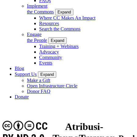
FAQs
Implement
the Commons
Expand
Where CC Makes An Impact
Resources
Search the Commons
Engage
the People
Expand
Training + Webinars
Advocacy
Community
Events
Blog
Support Us
Expand
Make a Gift
Open Infrastructure Circle
Donor FAQ
Donate
CC
Atribusi-