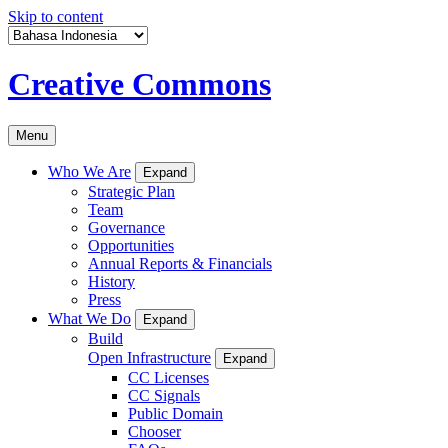
Skip to content
Creative Commons
Menu
Who We Are
Expand
Strategic Plan
Team
Governance
Opportunities
Annual Reports & Financials
History
Press
What We Do
Expand
Build
Open Infrastructure
Expand
CC Licenses
CC Signals
Public Domain
Chooser