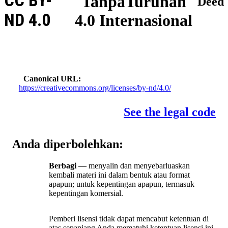
CC BY-
TanpaTurunan
Deed
ND 4.0
4.0 Internasional
Canonical URL
https://creativecommons.org/licenses/by-nd/4.0/
See the legal code
Anda diperbolehkan:
Berbagi
— menyalin dan menyebarluaskan
kembali materi ini dalam bentuk atau format
apapun; untuk kepentingan apapun, termasuk
kepentingan komersial.
Pemberi lisensi tidak dapat mencabut ketentuan di
atas sepanjang Anda mematuhi ketentuan lisensi ini.