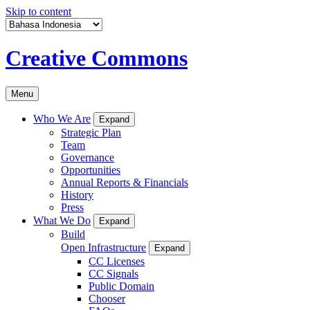
Skip to content
Creative Commons
Menu
Who We Are
Expand
Strategic Plan
Team
Governance
Opportunities
Annual Reports & Financials
History
Press
What We Do
Expand
Build
Open Infrastructure
Expand
CC Licenses
CC Signals
Public Domain
Chooser