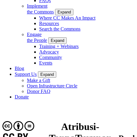
FAQs
Implement
the Commons
Expand
Where CC Makes An Impact
Resources
Search the Commons
Engage
the People
Expand
Training + Webinars
Advocacy
Community
Events
Blog
Support Us
Expand
Make a Gift
Open Infrastructure Circle
Donor FAQ
Donate
Atribusi-