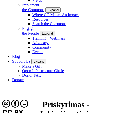
FAQs
Implement
the Commons
Expand
Where CC Makes An Impact
Resources
Search the Commons
Engage
the People
Expand
Training + Webinars
Advocacy
Community
Events
Blog
Support Us
Expand
Make a Gift
Open Infrastructure Circle
Donor FAQ
Donate
Priskyrimas -
CC BY-