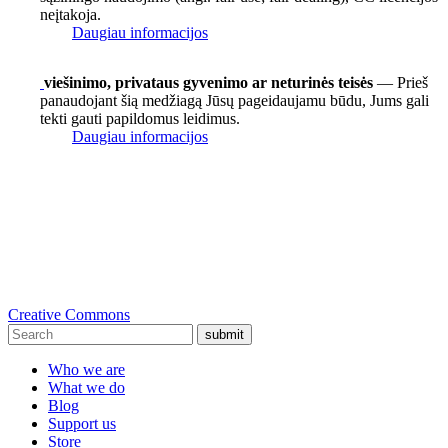
neįtakoja.
Daugiau informacijos
viešinimo, privataus gyvenimo ar neturinės teisės
— Prieš
panaudojant šią medžiagą Jūsų pageidaujamu būdu, Jums gali
tekti gauti papildomus leidimus.
Daugiau informacijos
Creative Commons
submit
Who we are
What we do
Blog
Support us
Store