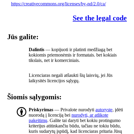
https://creativecommons.org/licenses/by-nd/2.0/ca/
See the legal code
Jūs galite:
Dalintis
— kopijuoti ir platinti medžiagą bet
kokiomis priemonėmis ir formatais. bet kokiais
tikslais, net ir komerciniais.
Licenciaras negali atšaukti šių laisvių, jei Jūs
laikysitės licencijos sąlygų.
Šiomis sąlygomis:
Priskyrimas
— Privalote nurodyti
autorystę
, įdėti
nuorodą į licenciją bei
nurodyti, ar atlikote
pakeitimų
. Galite tai daryti bet kokiu protingumo
kriterijus atitinkančiu būdu, tačiau ne tokiu būdu,
kuris sudarytų įspūdį, kad licenciaras pritaria Jūsų