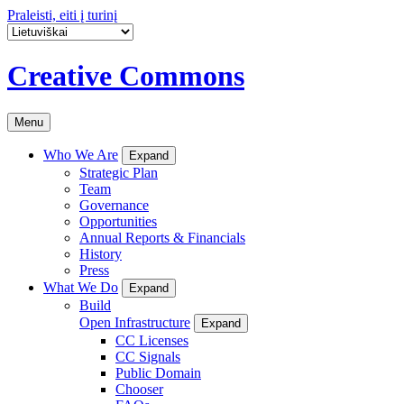
Praleisti, eiti į turinį
Creative Commons
Menu
Who We Are
Expand
Strategic Plan
Team
Governance
Opportunities
Annual Reports & Financials
History
Press
What We Do
Expand
Build
Open Infrastructure
Expand
CC Licenses
CC Signals
Public Domain
Chooser