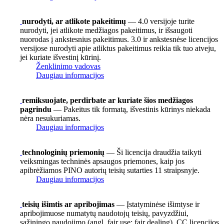
nurodyti, ar atlikote pakeitimų
— 4.0 versijoje turite
nurodyti, jei atlikote medžiagos pakeitimus, ir išsaugoti
nuorodas į ankstesnius pakeitimus. 3.0 ir ankstesnėse licencijos
versijose nurodyti apie atliktus pakeitimus reikia tik tuo atveju,
jei kuriate išvestinį kūrinį.
Ženklinimo vadovas
Daugiau informacijos
remiksuojate, perdirbate ar kuriate šios medžiagos
pagrindu
— Pakeitus tik formatą, išvestinis kūrinys niekada
nėra nesukuriamas.
Daugiau informacijos
technologinių priemonių
— Ši licencija draudžia taikyti
veiksmingas techninės apsaugos priemones, kaip jos
apibrėžiamos PINO autorių teisių sutarties 11 straipsnyje.
Daugiau informacijos
teisių išimtis ar apribojimas
— Įstatyminėse išimtyse ir
apribojimuose numatytų naudotojų teisių, pavyzdžiui,
sąžiningo naudojimo (angl. fair use; fair dealing), CC licencijos