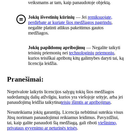
veiksmams ar tam, kaip panaudotoje objektą.
Jokių išvestinių kūrinių
— Jei
remiksuojate,
perdirbate ar kuriate šios medžiagos pagrindu
,
negalite platinti atlikus pakeitimus gautos
medžiagos.
Jokių papildomų apribojimų
— Negalite taikyti
teisinių priemonių nei
technologinių priemonių
,
kurios teisiškai apribotų kitų galimybes daryti tai, ką
licencija leidžia.
Pranešimai:
Neprivalote laikytis licencijos salygų tokių šios medžiagos
sudedamųjų dalių atžvilgiu, kurios yra viešojoje srityje, arba jei
panaudojimą leidžia taikytina
teisių išimtis ar apribojimas
.
Nesuteikiama jokių garantijų. Licencija nebūtinai suteikia visus
Jūsų norimam panaudojimui reikiamus leidimus. Pavyzdžiui,
tai, kaip galite panaudoti šią medžiagą, gali riboti
viešinimo,
privataus gyvenimo ar neturinės teisės
.