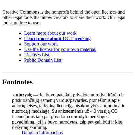
Creative Commons is the nonprofit behind the open licenses and
other legal tools that allow creators to share their work. Our legal
tools are free to use.
Learn more about our work
Learn more about CC Licensing
Support our work
Use the license for your own material.
Licenses List
Public Domain List
Footnotes
autorystę
— Jei buvo pateikti, privalote nurodyti kūrėjo ir
priskiriančiųjų asmenų vardus/pavardes, pranešimus apie
autorių teises, taikytiną licenciją, atsakomybės apribojimą ir
nuorodą į medžiagą. Su ankstesnėmis už 4.0 versiją CC
licencijomis taip pat privaloma nurodyti medžiagos
pavadinimą, jei jis buvo nurodytas, taip pat gali būti ir kitų
nežymių skirtumų.
Daugiau informacijos