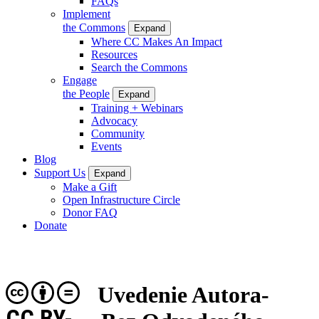
FAQs
Implement
the Commons
Expand
Where CC Makes An Impact
Resources
Search the Commons
Engage
the People
Expand
Training + Webinars
Advocacy
Community
Events
Blog
Support Us
Expand
Make a Gift
Open Infrastructure Circle
Donor FAQ
Donate
Uvedenie Autora-
CC BY-