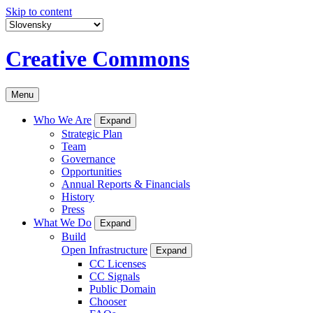
Skip to content
Creative Commons
Menu
Who We Are
Expand
Strategic Plan
Team
Governance
Opportunities
Annual Reports & Financials
History
Press
What We Do
Expand
Build
Open Infrastructure
Expand
CC Licenses
CC Signals
Public Domain
Chooser