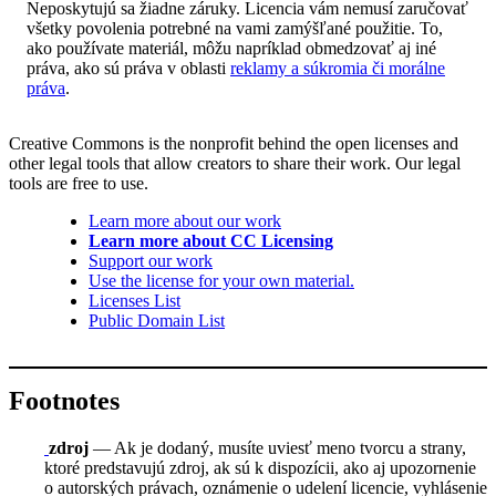
Neposkytujú sa žiadne záruky. Licencia vám nemusí zaručovať
všetky povolenia potrebné na vami zamýšľané použitie. To,
ako používate materiál, môžu napríklad obmedzovať aj iné
práva, ako sú práva v oblasti
reklamy a súkromia či morálne
práva
.
Creative Commons is the nonprofit behind the open licenses and
other legal tools that allow creators to share their work. Our legal
tools are free to use.
Learn more about our work
Learn more about CC Licensing
Support our work
Use the license for your own material.
Licenses List
Public Domain List
Footnotes
zdroj
— Ak je dodaný, musíte uviesť meno tvorcu a strany,
ktoré predstavujú zdroj, ak sú k dispozícii, ako aj upozornenie
o autorských právach, oznámenie o udelení licencie, vyhlásenie