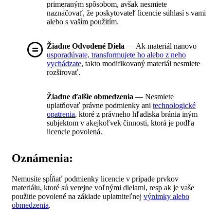
primeraným spôsobom, avšak nesmiete
naznačovať, že poskytovateľ licencie súhlasí s vami
alebo s vaším použitím.
Žiadne Odvodené Diela
— Ak materiál nanovo
usporadúvate, transformujete ho alebo z neho
vychádzate
, takto modifikovaný materiál nesmiete
rozširovať.
Žiadne ďalšie obmedzenia
— Nesmiete
uplatňovať právne podmienky ani
technologické
opatrenia
, ktoré z právneho hľadiska bránia iným
subjektom v akejkoľvek činnosti, ktorá je podľa
licencie povolená.
Oznámenia:
Nemusíte spĺňať podmienky licencie v prípade prvkov
materiálu, ktoré sú verejne voľnými dielami, resp ak je vaše
použitie povolené na základe uplatniteľnej
výnimky alebo
obmedzenia
.