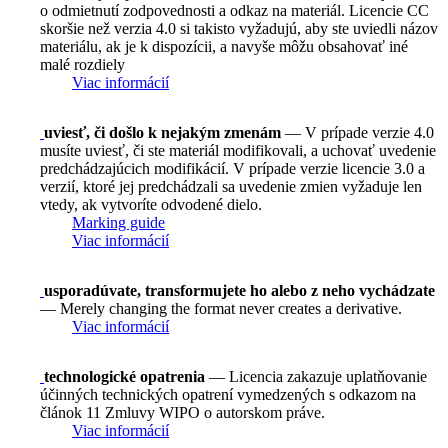
o odmietnutí zodpovednosti a odkaz na materiál. Licencie CC
skoršie než verzia 4.0 si takisto vyžadujú, aby ste uviedli názov
materiálu, ak je k dispozícii, a navyše môžu obsahovať iné
malé rozdiely
Viac informácií
uviesť, či došlo k nejakým zmenám
— V prípade verzie 4.0
musíte uviesť, či ste materiál modifikovali, a uchovať uvedenie
predchádzajúcich modifikácií. V prípade verzie licencie 3.0 a
verzií, ktoré jej predchádzali sa uvedenie zmien vyžaduje len
vtedy, ak vytvoríte odvodené dielo.
Marking guide
Viac informácií
usporadúvate, transformujete ho alebo z neho vychádzate
— Merely changing the format never creates a derivative.
Viac informácií
technologické opatrenia
— Licencia zakazuje uplatňovanie
účinných technických opatrení vymedzených s odkazom na
článok 11 Zmluvy WIPO o autorskom práve.
Viac informácií