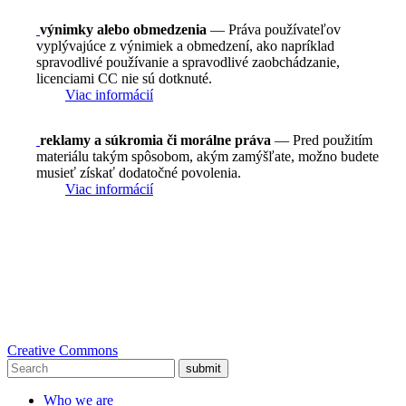
výnimky alebo obmedzenia
— Práva používateľov
vyplývajúce z výnimiek a obmedzení, ako napríklad
spravodlivé používanie a spravodlivé zaobchádzanie,
licenciami CC nie sú dotknuté.
Viac informácií
reklamy a súkromia či morálne práva
— Pred použitím
materiálu takým spôsobom, akým zamýšľate, možno budete
musieť získať dodatočné povolenia.
Viac informácií
Creative Commons
submit
Who we are