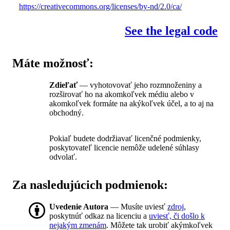
https://creativecommons.org/licenses/by-nd/2.0/ca/
See the legal code
Máte možnosť:
Zdieľať
— vyhotovovať jeho rozmnoženiny a
rozširovať ho na akomkoľvek médiu alebo v
akomkoľvek formáte na akýkoľvek účel, a to aj na
obchodný.
Pokiaľ budete dodržiavať licenčné podmienky,
poskytovateľ licencie nemôže udelené súhlasy
odvolať.
Za nasledujúcich podmienok:
Uvedenie Autora
— Musíte uviesť
zdroj
,
poskytnúť odkaz na licenciu a
uviesť, či došlo k
nejakým zmenám
. Môžete tak urobiť akýmkoľvek