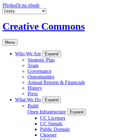
Přeskočit na obsah
Creative Commons
Menu
Who We Are
Expand
Strategic Plan
Team
Governance
Opportunities
Annual Reports & Financials
History
Press
What We Do
Expand
Build
Open Infrastructure
Expand
CC Licenses
CC Signals
Public Domain
Chooser