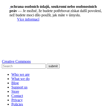
ochrana osobních údajů, soukromí nebo osobnostních
práv
— Je možné, že budete potřebovat získat další povolení,
než budete moci dílo použít, jak máte v úmyslu.
Více informací
Creative Commons
submit
Who we are
What we do
Blog
Support us
Store
Contact
Privacy
Policies