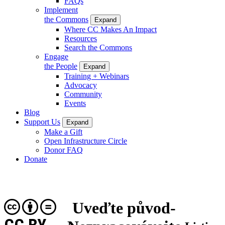
FAQs
Implement
the Commons
Expand
Where CC Makes An Impact
Resources
Search the Commons
Engage
the People
Expand
Training + Webinars
Advocacy
Community
Events
Blog
Support Us
Expand
Make a Gift
Open Infrastructure Circle
Donor FAQ
Donate
Uveďte původ-