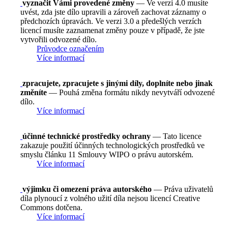
vyznačit Vámi provedené změny
— Ve verzi 4.0 musíte
uvést, zda jste dílo upravili a zároveň zachovat záznamy o
předchozích úpravách. Ve verzi 3.0 a předešlých verzích
licencí musíte zaznamenat změny pouze v případě, že jste
vytvořili odvozené dílo.
Průvodce označením
Více informací
zpracujete, zpracujete s jinými díly, doplníte nebo jinak
změníte
— Pouhá změna formátu nikdy nevytváří odvozené
dílo.
Více informací
účinné technické prostředky ochrany
— Tato licence
zakazuje použití účinných technologických prostředků ve
smyslu článku 11 Smlouvy WIPO o právu autorském.
Více informací
výjimku či omezení práva autorského
— Práva uživatelů
díla plynoucí z volného užití díla nejsou licencí Creative
Commons dotčena.
Více informací