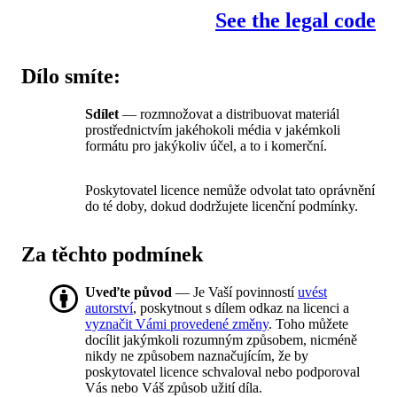
See the legal code
Dílo smíte:
Sdílet
— rozmnožovat a distribuovat materiál
prostřednictvím jakéhokoli média v jakémkoli
formátu pro jakýkoliv účel, a to i komerční.
Poskytovatel licence nemůže odvolat tato oprávnění
do té doby, dokud dodržujete licenční podmínky.
Za těchto podmínek
Uveďte původ
— Je Vaší povinností
uvést
autorství
, poskytnout s dílem odkaz na licenci a
vyznačit Vámi provedené změny
. Toho můžete
docílit jakýmkoli rozumným způsobem, nicméně
nikdy ne způsobem naznačujícím, že by
poskytovatel licence schvaloval nebo podporoval
Vás nebo Váš způsob užití díla.