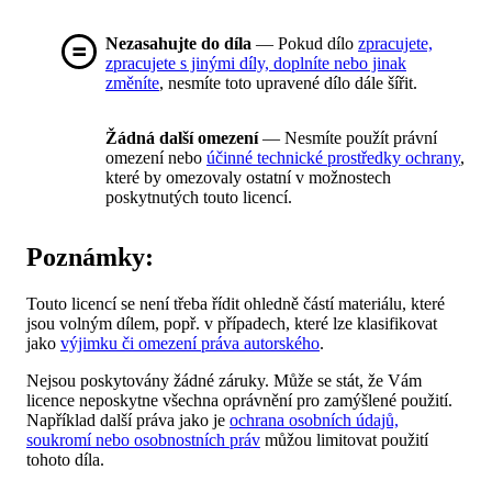
Nezasahujte do díla
— Pokud dílo
zpracujete,
zpracujete s jinými díly, doplníte nebo jinak
změníte
, nesmíte toto upravené dílo dále šířit.
Žádná další omezení
— Nesmíte použít právní
omezení nebo
účinné technické prostředky ochrany
,
které by omezovaly ostatní v možnostech
poskytnutých touto licencí.
Poznámky:
Touto licencí se není třeba řídit ohledně částí materiálu, které
jsou volným dílem, popř. v případech, které lze klasifikovat
jako
výjimku či omezení práva autorského
.
Nejsou poskytovány žádné záruky. Může se stát, že Vám
licence neposkytne všechna oprávnění pro zamýšlené použití.
Například další práva jako je
ochrana osobních údajů,
soukromí nebo osobnostních práv
můžou limitovat použití
tohoto díla.