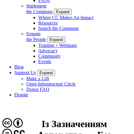
FAQs
Implement
the Commons
Expand
Where CC Makes An Impact
Resources
Search the Commons
Engage
the People
Expand
Training + Webinars
Advocacy
Community
Events
Blog
Support Us
Expand
Make a Gift
Open Infrastructure Circle
Donor FAQ
Donate
Із Зазначенням
CC