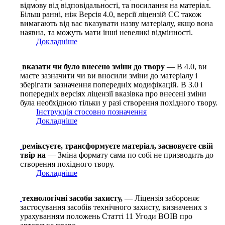
відмову від відповідальності, та посилання на матеріал.
Більш ранні, ніж Версія 4.0, версії ліцензій CC також
вимагають від вас вказувати назву матеріалу, якщо вона
наявна, та можуть мати інші невеликі відмінності.
Докладніше
вказати чи було внесено зміни до твору
— В 4.0, ви
маєте зазначити чи ви вносили зміни до матеріалу і
зберігати зазначення попередніх модифікацій. В 3.0 і
попередніх версіях ліцензії вказівка про внесені зміни
була необхідною тільки у разі створення похідного твору.
Інструкція стосовно позначення
Докладніше
реміксуєте, трансформуєте матеріал, засновуєте свій
твір на
— Зміна формату сама по собі не призводить до
створення похідного твору.
Докладніше
технологічні засоби захисту,
— Ліцензія забороняє
застосування засобів технічного захисту, визначених з
урахуванням положень Статті 11 Угоди ВОІВ про