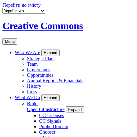
Перейти до змісту
Creative Commons
Menu
Who We Are
Expand
Strategic Plan
Team
Governance
Opportunities
Annual Reports & Financials
History
Press
What We Do
Expand
Build
Open Infrastructure
Expand
CC Licenses
CC Signals
Public Domain
Chooser