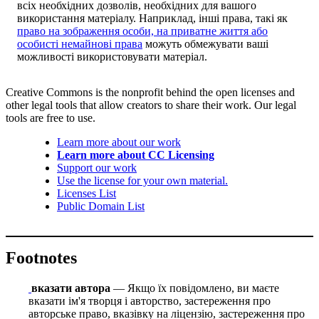
всіх необхідних дозволів, необхідних для вашого
використання матеріалу. Наприклад, інші права, такі як
право на зображення особи, на приватне життя або
особисті немайнові права
можуть обмежувати ваші
можливості використовувати матеріал.
Creative Commons is the nonprofit behind the open licenses and
other legal tools that allow creators to share their work. Our legal
tools are free to use.
Learn more about our work
Learn more about CC Licensing
Support our work
Use the license for your own material.
Licenses List
Public Domain List
Footnotes
вказати автора
— Якщо їх повідомлено, ви маєте
вказати ім'я творця і авторство, застереження про
авторське право, вказівку на ліцензію, застереження про