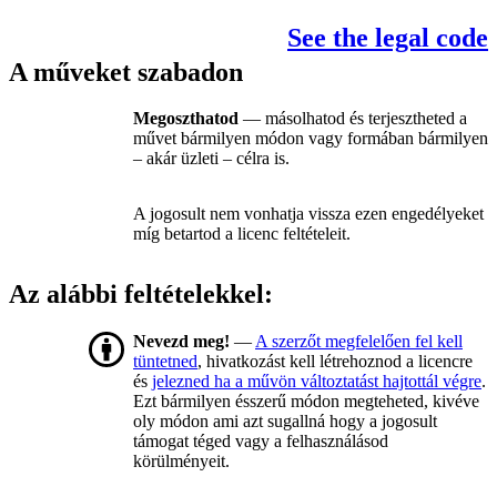
See the legal code
A műveket szabadon
Megoszthatod
— másolhatod és terjesztheted a
művet bármilyen módon vagy formában bármilyen
– akár üzleti – célra is.
A jogosult nem vonhatja vissza ezen engedélyeket
míg betartod a licenc feltételeit.
Az alábbi feltételekkel:
Nevezd meg!
—
A szerzőt megfelelően fel kell
tüntetned
, hivatkozást kell létrehoznod a licencre
és
jelezned ha a művön változtatást hajtottál végre
.
Ezt bármilyen ésszerű módon megteheted, kivéve
oly módon ami azt sugallná hogy a jogosult
támogat téged vagy a felhasználásod
körülményeit.