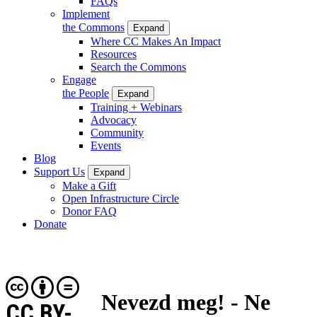
FAQs
Implement
the Commons
Expand
Where CC Makes An Impact
Resources
Search the Commons
Engage
the People
Expand
Training + Webinars
Advocacy
Community
Events
Blog
Support Us
Expand
Make a Gift
Open Infrastructure Circle
Donor FAQ
Donate
Nevezd meg! - Ne
CC BY-