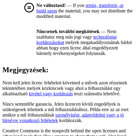
Ne változtasd!
— If you
remix, transform, or
build upon
the material, you may not distribute the
modified material.
Nincsenek további megkötések
— Nem
szabhatsz meg más jogi vagy
technológiai
korlátozásokat
melyek megakadályoznának bárkit
abban hogy ezen licenc által engedélyezett
bármely tevékenységeket folytassák.
Megjegyzések:
Nem kell jelen licenc feltételeit követned a művek azon részeinek
tekintetében melyek közkincsek vagy ahol a felhasználást egy
alkalmazható
kivétel vagy korlátozás
teszi számodra lehetővé.
Nincs semmiféle garancia. Jelen licencen kívüli engedélyek is
szükségesek lehetnek a mű felhasználásához. Példa erre az az eset
amikor a mű felhasználását
személyiségi, adatvédelmi vagy a jó
hírnévre vonatkozó feltételek
korlátozzák.
Creative Commons is the nonprofit behind the open licenses and