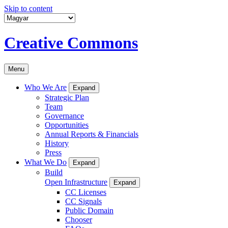
Skip to content
Creative Commons
Menu
Who We Are
Expand
Strategic Plan
Team
Governance
Opportunities
Annual Reports & Financials
History
Press
What We Do
Expand
Build
Open Infrastructure
Expand
CC Licenses
CC Signals
Public Domain
Chooser