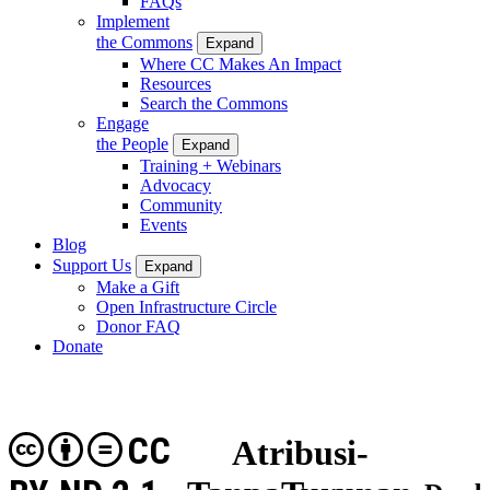
FAQs
Implement
the Commons
Expand
Where CC Makes An Impact
Resources
Search the Commons
Engage
the People
Expand
Training + Webinars
Advocacy
Community
Events
Blog
Support Us
Expand
Make a Gift
Open Infrastructure Circle
Donor FAQ
Donate
CC
Atribusi-