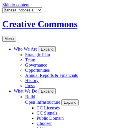
Skip to content
Creative Commons
Menu
Who We Are
Expand
Strategic Plan
Team
Governance
Opportunities
Annual Reports & Financials
History
Press
What We Do
Expand
Build
Open Infrastructure
Expand
CC Licenses
CC Signals
Public Domain
Chooser