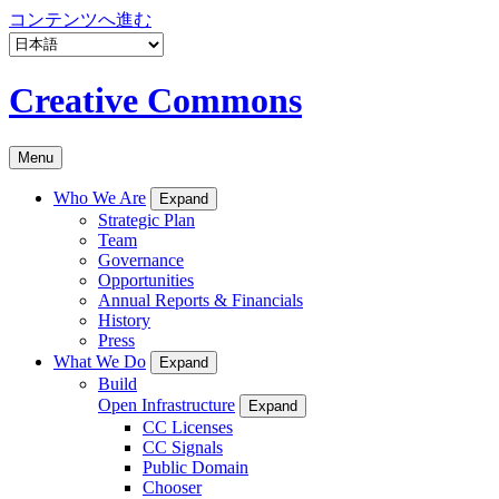
コンテンツへ進む
Creative Commons
Menu
Who We Are
Expand
Strategic Plan
Team
Governance
Opportunities
Annual Reports & Financials
History
Press
What We Do
Expand
Build
Open Infrastructure
Expand
CC Licenses
CC Signals
Public Domain
Chooser