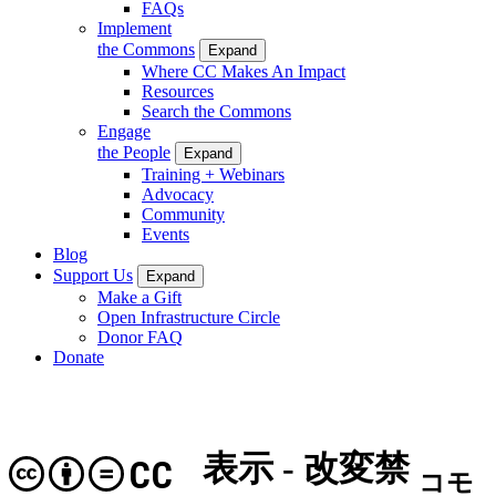
FAQs
Implement
the Commons
Expand
Where CC Makes An Impact
Resources
Search the Commons
Engage
the People
Expand
Training + Webinars
Advocacy
Community
Events
Blog
Support Us
Expand
Make a Gift
Open Infrastructure Circle
Donor FAQ
Donate
表示 - 改変禁
CC
コモ