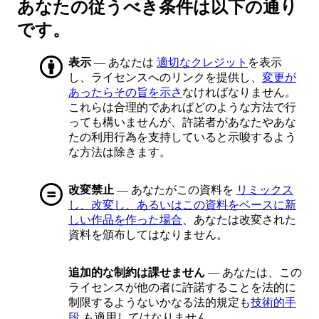
あなたの従うべき条件は以下の通り
です。
表示
— あなたは
適切なクレジット
を表示
し、ライセンスへのリンクを提供し、
変更が
あったらその旨を示さ
なければなりません。
これらは合理的であればどのような方法で行
っても構いませんが、許諾者があなたやあな
たの利用行為を支持していると示唆するよう
な方法は除きます。
改変禁止
— あなたがこの資料を
リミックス
し、改変し、あるいはこの資料をベースに新
しい作品を作った場合
、あなたは改変された
資料を頒布してはなりません。
追加的な制約は課せません
— あなたは、この
ライセンスが他の者に許諾することを法的に
制限するようないかなる法的規定も
技術的手
段
も適用してはなりません。