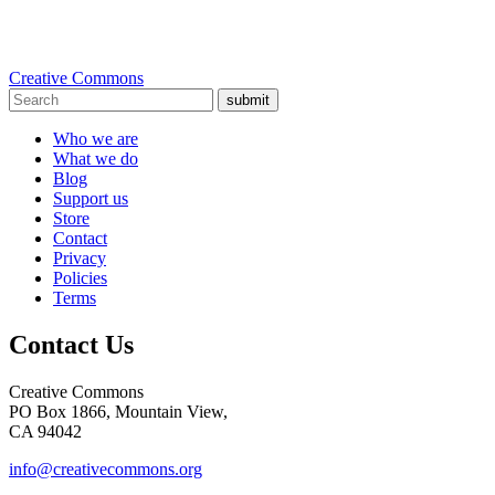
Creative Commons
submit
Who we are
What we do
Blog
Support us
Store
Contact
Privacy
Policies
Terms
Contact Us
Creative Commons
PO Box 1866, Mountain View,
CA 94042
info@creativecommons.org