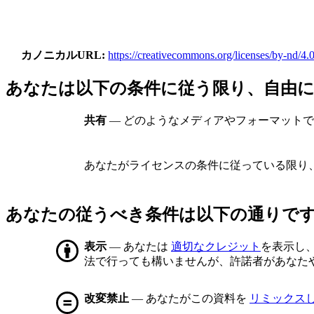
カノニカルURL
https://creativecommons.org/licenses/by-nd/4.0
あなたは以下の条件に従う限り、自由
共有
— どのようなメディアやフォーマット
あなたがライセンスの条件に従っている限り
あなたの従うべき条件は以下の通りで
表示
— あなたは
適切なクレジット
を表示し
法で行っても構いませんが、許諾者があなた
改変禁止
— あなたがこの資料を
リミックス