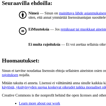
Seuraavilla ehdoilla:
Nimeä
— Sinun on
mainittava lähde asianmukaisest
siten, että annat ymmärtää lisenssinantajan suosittele
EiMuutoksia
— Jos
remiksaat tai muokkaat aineisto
Ei muita rajoituksia
— Et voi asettaa sellaisia oike
Huomautukset:
Sinun ei tarvitse noudattaa lisenssin ehtoja sellaisten aineiston osien o
rajoituksen
nojalla.
Mitään takuita ei anneta. Lisenssi ei välttämättä anna sinulle kaikkia 
käytöstä, yksityisyyden suojaa koskevat oikeudet taikka moraaliset oi
Creative Commons is the nonprofit behind the open licenses and other le
Learn more about our work