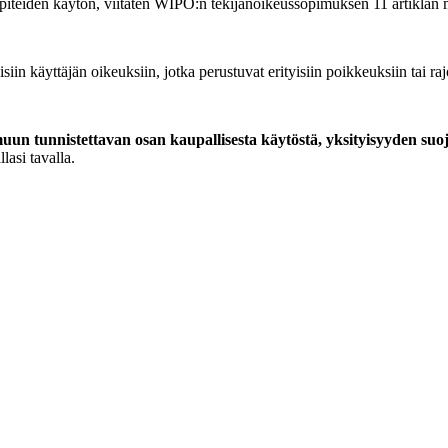
piteiden käytön, viitaten WIPO:n tekijänoikeussopimuksen 11 artiklan 
siin käyttäjän oikeuksiin, jotka perustuvat erityisiin poikkeuksiin tai ra
un tunnistettavan osan kaupallisesta käytöstä, yksityisyyden suo
lasi tavalla.