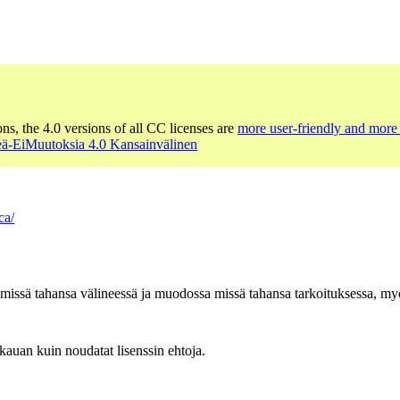
ons, the 4.0 versions of all CC licenses are
more user-friendly and more 
ä-EiMuutoksia 4.0 Kansainvälinen
ca/
n missä tahansa välineessä ja muodossa missä tahansa tarkoituksessa, myö
 kauan kuin noudatat lisenssin ehtoja.