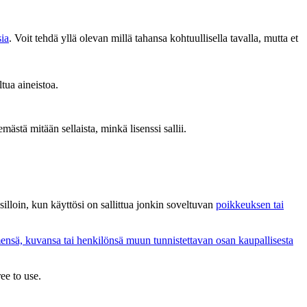
sia
. Voit tehdä yllä olevan millä tahansa kohtuullisella tavalla, mutta et
ltua aineistoa.
emästä mitään sellaista, minkä lisenssi sallii.
i silloin, kun käyttösi on sallittua jonkin soveltuvan
poikkeuksen tai
ensä, kuvansa tai henkilönsä muun tunnistettavan osan kaupallisesta
ee to use.