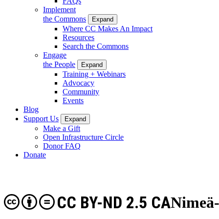
FAQs
Implement
the Commons
Expand
Where CC Makes An Impact
Resources
Search the Commons
Engage
the People
Expand
Training + Webinars
Advocacy
Community
Events
Blog
Support Us
Expand
Make a Gift
Open Infrastructure Circle
Donor FAQ
Donate
CC BY-ND 2.5 CA
Nimeä-