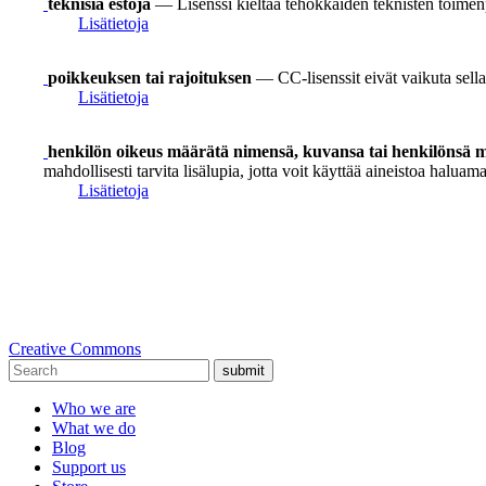
teknisiä estoja
— Lisenssi kieltää tehokkaiden teknisten toimen
Lisätietoja
poikkeuksen tai rajoituksen
— CC-lisenssit eivät vaikuta sellai
Lisätietoja
henkilön oikeus määrätä nimensä, kuvansa tai henkilönsä mu
mahdollisesti tarvita lisälupia, jotta voit käyttää aineistoa haluamal
Lisätietoja
Creative Commons
submit
Who we are
What we do
Blog
Support us