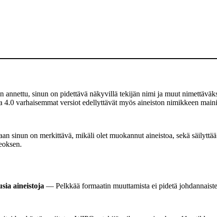
 annettu, sinun on pidettävä näkyvillä tekijän nimi ja muut nimettäväksi
a 4.0 varhaisemmat versiot edellyttävät myös aineiston nimikkeen mainit
 sinun on merkittävä, mikäli olet muokannut aineistoa, sekä säilyttää
teoksen.
sia aineistoja
— Pelkkää formaatin muuttamista ei pidetä johdannaist