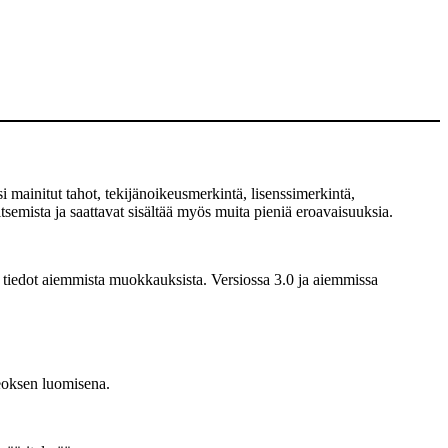
 mainitut tahot, tekijänoikeusmerkintä, lisenssimerkintä,
semista ja saattavat sisältää myös muita pieniä eroavaisuuksia.
 tiedot aiemmista muokkauksista. Versiossa 3.0 ja aiemmissa
eoksen luomisena.