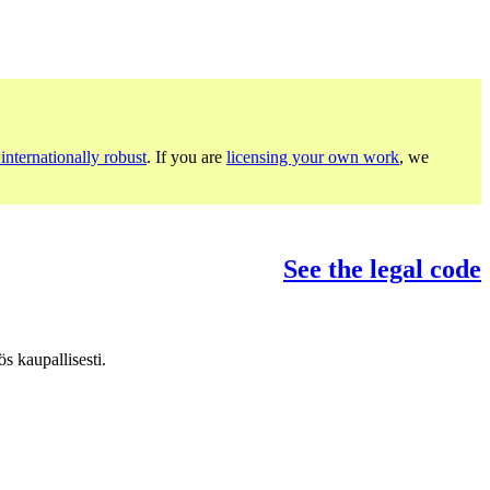
internationally robust
. If you are
licensing your own work
, we
See the legal code
s kaupallisesti.