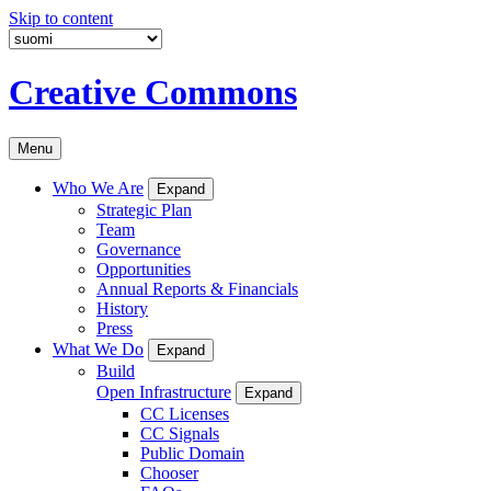
Skip to content
Creative Commons
Menu
Who We Are
Expand
Strategic Plan
Team
Governance
Opportunities
Annual Reports & Financials
History
Press
What We Do
Expand
Build
Open Infrastructure
Expand
CC Licenses
CC Signals
Public Domain
Chooser