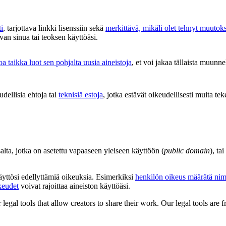
i
, tarjottava linkki lisenssiin sekä
merkittävä, mikäli olet tehnyt muutok
van sinua tai teoksen käyttöäsi.
a taikka luot sen pohjalta uusia aineistoja
, et voi jakaa tällaista muunne
udellisia ehtoja tai
teknisiä estoja
, jotka estävät oikeudellisesti muita tek
salta, jotka on asetettu vapaaseen yleiseen käyttöön (
public domain
), ta
käyttösi edellyttämiä oikeuksia. Esimerkiksi
henkilön oikeus määrätä nim
keudet
voivat rajoittaa aineiston käyttöäsi.
gal tools that allow creators to share their work. Our legal tools are fr