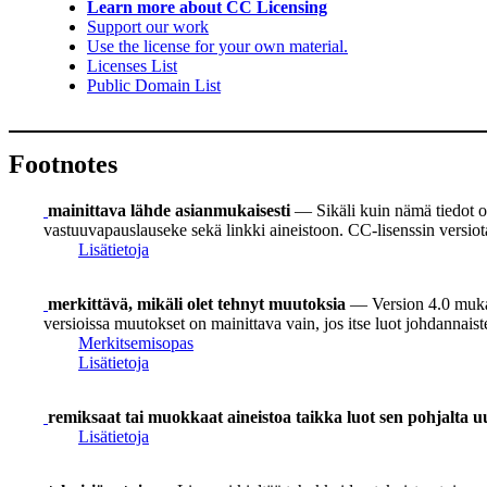
Learn more about CC Licensing
Support our work
Use the license for your own material.
Licenses List
Public Domain List
Footnotes
mainittava lähde asianmukaisesti
— Sikäli kuin nämä tiedot on
vastuuvapauslauseke sekä linkki aineistoon. CC-lisenssin versiot
Lisätietoja
merkittävä, mikäli olet tehnyt muutoksia
— Version 4.0 mukaan
versioissa muutokset on mainittava vain, jos itse luot johdannais
Merkitsemisopas
Lisätietoja
remiksaat tai muokkaat aineistoa taikka luot sen pohjalta uu
Lisätietoja