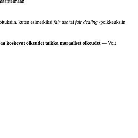
määritelmään.
joituksiin, kuten esimerkiksi
fair use
tai
fair dealing
-poikkeuksiin.
jaa koskevat oikeudet taikka moraaliset oikeudet
— Voit