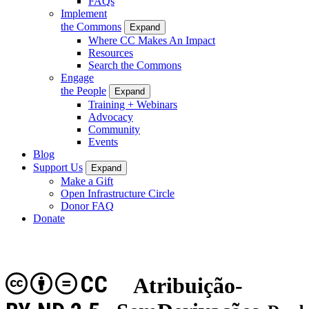
FAQs
Implement
the Commons
Expand
Where CC Makes An Impact
Resources
Search the Commons
Engage
the People
Expand
Training + Webinars
Advocacy
Community
Events
Blog
Support Us
Expand
Make a Gift
Open Infrastructure Circle
Donor FAQ
Donate
CC
Atribuição-