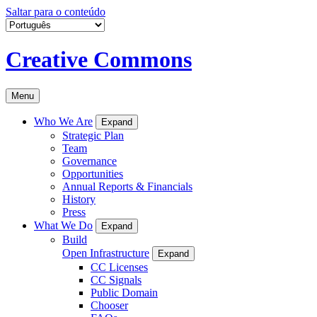
Saltar para o conteúdo
Creative Commons
Menu
Who We Are
Expand
Strategic Plan
Team
Governance
Opportunities
Annual Reports & Financials
History
Press
What We Do
Expand
Build
Open Infrastructure
Expand
CC Licenses
CC Signals
Public Domain
Chooser