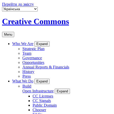
Перейти до змісту
Creative Commons
Menu
Who We Are
Expand
Strategic Plan
Team
Governance
Opportunities
Annual Reports & Financials
History
Press
What We Do
Expand
Build
Open Infrastructure
Expand
CC Licenses
CC Signals
Public Domain
Chooser