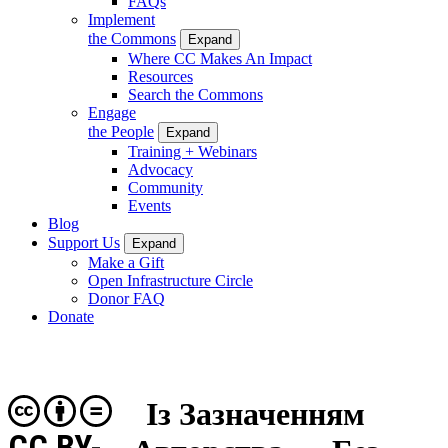
FAQs
Implement
the Commons
Expand
Where CC Makes An Impact
Resources
Search the Commons
Engage
the People
Expand
Training + Webinars
Advocacy
Community
Events
Blog
Support Us
Expand
Make a Gift
Open Infrastructure Circle
Donor FAQ
Donate
Із Зазначенням
CC BY-