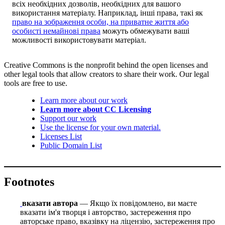
всіх необхідних дозволів, необхідних для вашого
використання матеріалу. Наприклад, інші права, такі як
право на зображення особи, на приватне життя або
особисті немайнові права
можуть обмежувати ваші
можливості використовувати матеріал.
Creative Commons is the nonprofit behind the open licenses and
other legal tools that allow creators to share their work. Our legal
tools are free to use.
Learn more about our work
Learn more about CC Licensing
Support our work
Use the license for your own material.
Licenses List
Public Domain List
Footnotes
вказати автора
— Якщо їх повідомлено, ви маєте
вказати ім'я творця і авторство, застереження про
авторське право, вказівку на ліцензію, застереження про