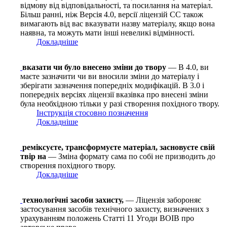
відмову від відповідальності, та посилання на матеріал.
Більш ранні, ніж Версія 4.0, версії ліцензій CC також
вимагають від вас вказувати назву матеріалу, якщо вона
наявна, та можуть мати інші невеликі відмінності.
Докладніше
вказати чи було внесено зміни до твору
— В 4.0, ви
маєте зазначити чи ви вносили зміни до матеріалу і
зберігати зазначення попередніх модифікацій. В 3.0 і
попередніх версіях ліцензії вказівка про внесені зміни
була необхідною тільки у разі створення похідного твору.
Інструкція стосовно позначення
Докладніше
реміксуєте, трансформуєте матеріал, засновуєте свій
твір на
— Зміна формату сама по собі не призводить до
створення похідного твору.
Докладніше
технологічні засоби захисту,
— Ліцензія забороняє
застосування засобів технічного захисту, визначених з
урахуванням положень Статті 11 Угоди ВОІВ про