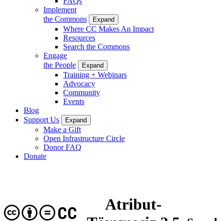
FAQs
Implement
the Commons
Expand
Where CC Makes An Impact
Resources
Search the Commons
Engage
the People
Expand
Training + Webinars
Advocacy
Community
Events
Blog
Support Us
Expand
Make a Gift
Open Infrastructure Circle
Donor FAQ
Donate
Atribut-
CC