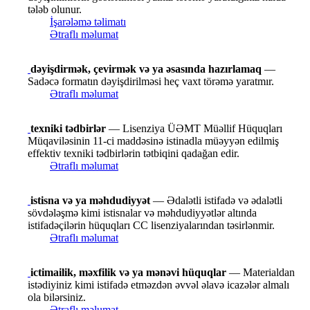
tələb olunur.
İşarələmə təlimatı
Ətraflı məlumat
dəyişdirmək, çevirmək və ya əsasında hazırlamaq
—
Sadəcə formatın dəyişdirilməsi heç vaxt törəmə yaratmır.
Ətraflı məlumat
texniki tədbirlər
— Lisenziya ÜƏMT Müəllif Hüquqları
Müqaviləsinin 11-ci maddəsinə istinadla müəyyən edilmiş
effektiv texniki tədbirlərin tətbiqini qadağan edir.
Ətraflı məlumat
istisna və ya məhdudiyyət
— Ədalətli istifadə və ədalətli
sövdələşmə kimi istisnalar və məhdudiyyətlər altında
istifadəçilərin hüquqları CC lisenziyalarından təsirlənmir.
Ətraflı məlumat
ictimailik, məxfilik və ya mənəvi hüquqlar
— Materialdan
istədiyiniz kimi istifadə etməzdən əvvəl əlavə icazələr almalı
ola bilərsiniz.
Ətraflı məlumat