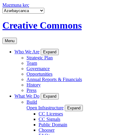
Məzmuna keç
Creative Commons
Menu
Who We Are
Expand
Strategic Plan
Team
Governance
Opportunities
Annual Reports & Financials
History
Press
What We Do
Expand
Build
Open Infrastructure
Expand
CC Licenses
CC Signals
Public Domain
Chooser