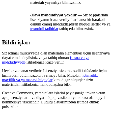
materialı yayımlaya bilməzsiniz.
Əlavə məhdudiyyət yoxdur
— Siz başqalarının
lisenziyanın icazə verdiyi hər hansı bir hərəkəti
qanuni olaraq məhdudlaşdıran hüquqi şərtlər və ya
texnoloji tədbirlər
tətbiq edə bilməzsiniz.
Bildirişlər:
Siz ictimai mülkiyyətdə olan materialın elementləri üçün lisenziyaya
riayət etməli deyilsiniz və ya tətbiq olunan
istisna və ya
məhdudiyyətlə
istifadənizə icazə verilir.
Heç bir zəmanət verilmir. Lisenziya sizə məqsədli istifadəniz üçün
lazım olan bütün icazələri verməyə bilər. Məsələn,
ictimailik,
məxfilik və ya mənəvi hüquqlar
kimi digər hüquqlar sizin
materialdan istifadənizi məhdudlaşdıra bilər.
Creative Commons, yaradıcılara işlərini paylaşmağa imkan verən
açıq lisenziyaların və digər hüquqi vasitələri yaradıcısı olan qeyri-
kommersiya təşkilatıdır. Hüquqi alətlərimizdən istifadə etmək
pulsuzdur.