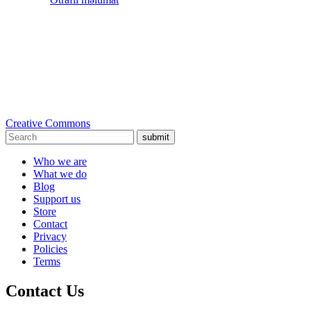
Creative Commons
submit
Who we are
What we do
Blog
Support us
Store
Contact
Privacy
Policies
Terms
Contact Us