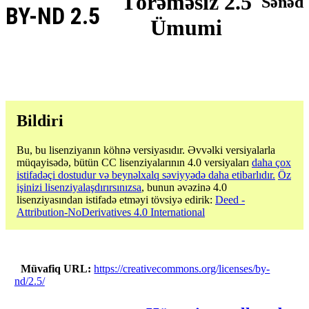
Törəməsiz 2.5
Sənəd
BY-ND 2.5
Ümumi
Bildiri
Bu, bu lisenziyanın köhnə versiyasıdır. Əvvəlki versiyalarla
müqayisədə, bütün CC lisenziyalarının 4.0 versiyaları
daha çox
istifadəçi dostudur və beynəlxalq səviyyədə daha etibarlıdır.
Öz
işinizi lisenziyalaşdırırsınızsa
, bunun əvəzinə 4.0
lisenziyasından istifadə etməyi tövsiyə edirik:
Deed -
Attribution-NoDerivatives 4.0 International
Müvafiq URL
https://creativecommons.org/licenses/by-
nd/2.5/