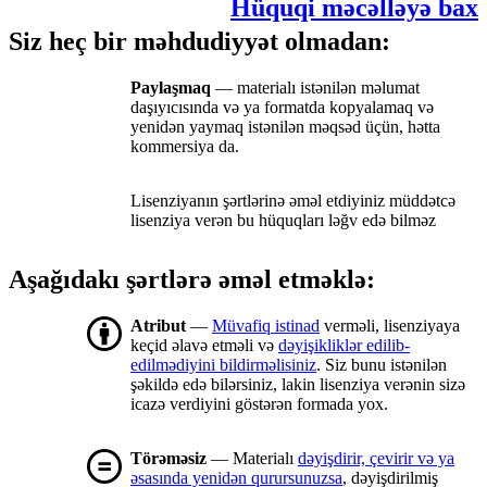
Hüquqi məcəlləyə bax
Siz heç bir məhdudiyyət olmadan:
Paylaşmaq
— materialı istənilən məlumat
daşıyıcısında və ya formatda kopyalamaq və
yenidən yaymaq istənilən məqsəd üçün, hətta
kommersiya da.
Lisenziyanın şərtlərinə əməl etdiyiniz müddətcə
lisenziya verən bu hüquqları ləğv edə bilməz
Aşağıdakı şərtlərə əməl etməklə:
Atribut
—
Müvafiq istinad
verməli, lisenziyaya
keçid əlavə etməli və
dəyişikliklər edilib-
edilmədiyini bildirməlisiniz
. Siz bunu istənilən
şəkildə edə bilərsiniz, lakin lisenziya verənin sizə
icazə verdiyini göstərən formada yox.
Törəməsiz
— Materialı
dəyişdirir, çevirir və ya
əsasında yenidən qurursunuzsa
, dəyişdirilmiş