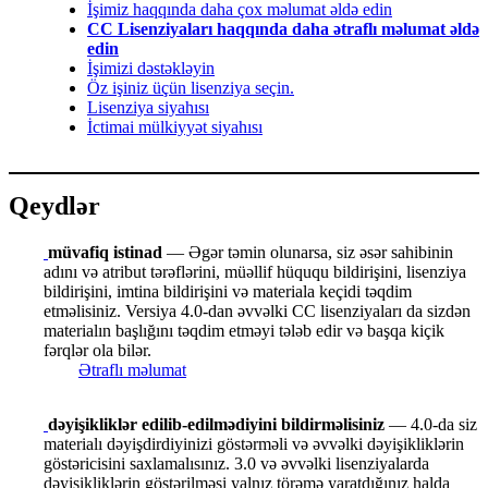
İşimiz haqqında daha çox məlumat əldə edin
CC Lisenziyaları haqqında daha ətraflı məlumat əldə
edin
İşimizi dəstəkləyin
Öz işiniz üçün lisenziya seçin.
Lisenziya siyahısı
İctimai mülkiyyət siyahısı
Qeydlər
müvafiq istinad
— Əgər təmin olunarsa, siz əsər sahibinin
adını və atribut tərəflərini, müəllif hüququ bildirişini, lisenziya
bildirişini, imtina bildirişini və materiala keçidi təqdim
etməlisiniz. Versiya 4.0-dan əvvəlki CC lisenziyaları da sizdən
materialın başlığını təqdim etməyi tələb edir və başqa kiçik
fərqlər ola bilər.
Ətraflı məlumat
dəyişikliklər edilib-edilmədiyini bildirməlisiniz
— 4.0-da siz
materialı dəyişdirdiyinizi göstərməli və əvvəlki dəyişikliklərin
göstəricisini saxlamalısınız. 3.0 və əvvəlki lisenziyalarda
dəyişikliklərin göstərilməsi yalnız törəmə yaratdığınız halda