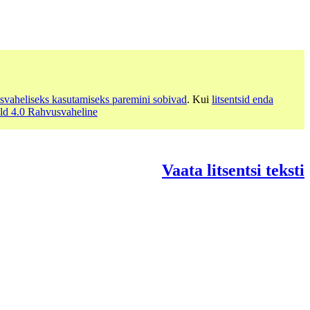
svaheliseks kasutamiseks paremini sobivad
. Kui
litsentsid enda
eld 4.0 Rahvusvaheline
Vaata litsentsi teksti