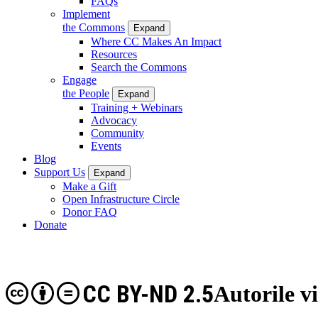
FAQs
Implement
the Commons
Expand
Where CC Makes An Impact
Resources
Search the Commons
Engage
the People
Expand
Training + Webinars
Advocacy
Community
Events
Blog
Support Us
Expand
Make a Gift
Open Infrastructure Circle
Donor FAQ
Donate
CC BY-ND 2.5
Autorile v