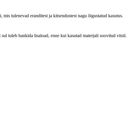
, mis tulenevad eranditest ja kitsendustest nagu õigustatud kasutus.
ul tuleb hankida lisaload, enne kui kasutad materjali soovitud viisil.