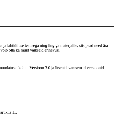
 ja lahtiütluse teatisega ning lingiga materjalile, siis pead need ära
 võib olla ka muid väikseid erinevusi.
uudatuste kohta. Versioon 3.0 ja litsentsi varasemad versioonid
rtiklis 11.