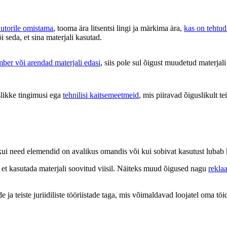
autorile omistama
, tooma ära litsentsi lingi ja märkima ära,
kas on tehtu
õi seda, et sina materjali kasutad.
ber või arendad materjali edasi
, siis pole sul õigust muudetud materjali
likke tingimusi ega
tehnilisi kaitsemeetmeid
, mis piiravad õiguslikult tei
s, kui need elemendid on avalikus omandis või kui sobivat kasutust luba
d, et kasutada materjali soovitud viisil. Näiteks muud õigused nagu
rekla
a teiste juriidiliste tööriistade taga, mis võimaldavad loojatel oma töid