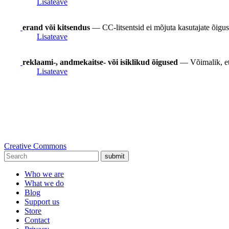
Lisateave
erand või kitsendus
— CC-litsentsid ei mõjuta kasutajate õigusi
Lisateave
reklaami-, andmekaitse- või isiklikud õigused
— Võimalik, et s
Lisateave
Creative Commons
submit
Who we are
What we do
Blog
Support us
Store
Contact