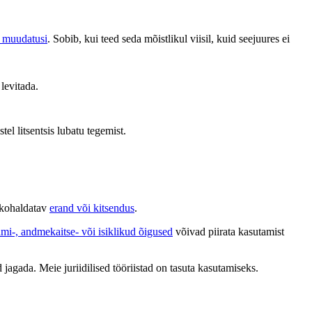
d muudatusi
. Sobib, kui teed seda mõistlikul viisil, kuid seejuures ei
 levitada.
stel litsentsis lubatu tegemist.
b kohaldatav
erand või kitsendus
.
ami-, andmekaitse- või isiklikud õigused
võivad piirata kasutamist
 jagada. Meie juriidilised tööriistad on tasuta kasutamiseks.