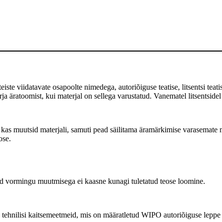
te viidatavate osapoolte nimedega, autoriõiguse teatise, litsentsi teatise
 äratoomist, kui materjal on sellega varustatud. Vanematel litsentsidel
as muutsid materjali, samuti pead säilitama äramärkimise varasemate m
ose.
 vormingu muutmisega ei kaasne kunagi tuletatud teose loomine.
tehnilisi kaitsemeetmeid, mis on määratletud WIPO autoriõiguse leppe a