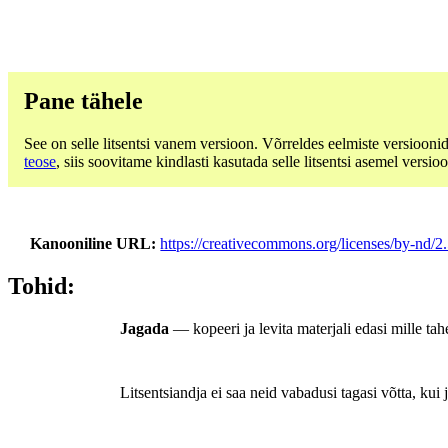
Pane tähele
See on selle litsentsi vanem versioon. Võrreldes eelmiste versiooni
teose
, siis soovitame kindlasti kasutada selle litsentsi asemel versioo
Kanooniline URL
https://creativecommons.org/licenses/by-nd/2.
Tohid:
Jagada
— kopeeri ja levita materjali edasi mille tah
Litsentsiandja ei saa neid vabadusi tagasi võtta, kui j