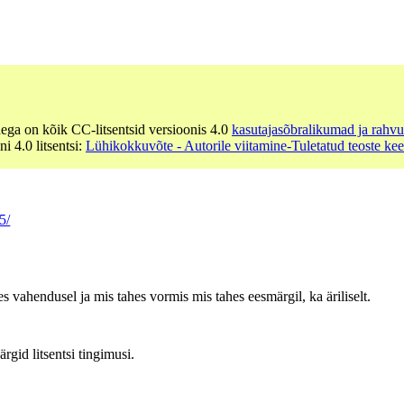
dega on kõik CC-litsentsid versioonis 4.0
kasutajasõbralikumad ja rahvu
ni 4.0 litsentsi:
Lühikokkuvõte - Autorile viitamine-Tuletatud teoste ke
5/
es vahendusel ja mis tahes vormis mis tahes eesmärgil, ka äriliselt.
ärgid litsentsi tingimusi.