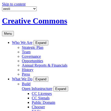
Skip to content
Creative Commons
Menu
Who We Are
Expand
Strategic Plan
Team
Governance
Opportunities
Annual Reports & Financials
History
Press
What We Do
Expand
Build
Open Infrastructure
Expand
CC Licenses
CC Signals
Public Domain
Chooser