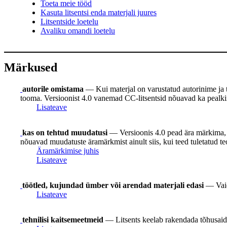
Toeta meie tööd
Kasuta litsentsi enda materjali juures
Litsentside loetelu
Avaliku omandi loetelu
Märkused
autorile omistama
— Kui materjal on varustatud autorinime ja teis
tooma. Versioonist 4.0 vanemad CC-litsentsid nõuavad ka pealkirja
Lisateave
kas on tehtud muudatusi
— Versioonis 4.0 pead ära märkima, k
nõuavad muudatuste äramärkmist ainult siis, kui teed tuletatud te
Äramärkimise juhis
Lisateave
töötled, kujundad ümber või arendad materjali edasi
— Vaid
Lisateave
tehnilisi kaitsemeetmeid
— Litsents keelab rakendada tõhusaid 