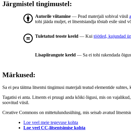
Järgmistel tingimustel:
Autorile viitamine
— Pead materjali sobival viisil
tohi jääda muljet, et litsentsiandja tõstab esile sind v
Tuletatud teoste keeld
— Kui
töötled, kujundad üm
Lisapiirangute keeld
— Sa ei tohi rakendada õigus
Märkused:
Sa ei pea täitma litsentsi tingimusi materjali teatud elementide suhte
Tagatisi ei anta. Litsents ei pruugi anda kõiki õigusi, mis on vajaliku
soovitud viisil.
Creative Commons on mittetulundusühing, mis seisab avatud litsentside j
Loe veel meie tegevuse kohta
Loe veel CC-litsentsimise kohta