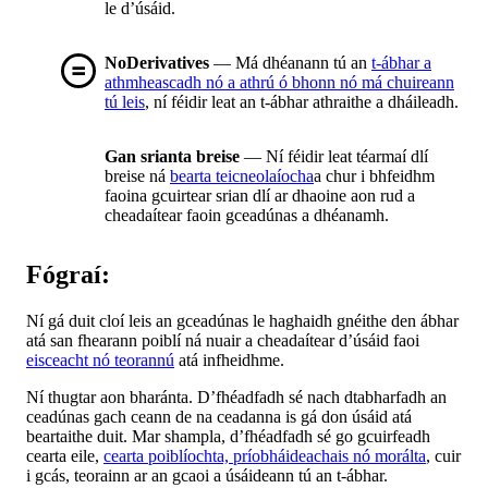
le d’úsáid.
NoDerivatives
— Má dhéanann tú an
t-ábhar a
athmheascadh nó a athrú ó bhonn nó má chuireann
tú leis
, ní féidir leat an t-ábhar athraithe a dháileadh.
Gan srianta breise
— Ní féidir leat téarmaí dlí
breise ná
bearta teicneolaíocha
a chur i bhfeidhm
faoina gcuirtear srian dlí ar dhaoine aon rud a
cheadaítear faoin gceadúnas a dhéanamh.
Fógraí:
Ní gá duit cloí leis an gceadúnas le haghaidh gnéithe den ábhar
atá san fhearann poiblí ná nuair a cheadaítear d’úsáid faoi
eisceacht nó teorannú
atá infheidhme.
Ní thugtar aon bharánta. D’fhéadfadh sé nach dtabharfadh an
ceadúnas gach ceann de na ceadanna is gá don úsáid atá
beartaithe duit. Mar shampla, d’fhéadfadh sé go gcuirfeadh
cearta eile,
cearta poiblíochta, príobháideachais nó morálta
, cuir
i gcás, teorainn ar an gcaoi a úsáideann tú an t-ábhar.