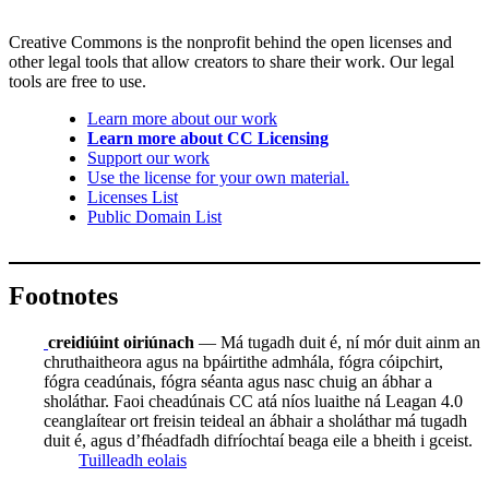
Creative Commons is the nonprofit behind the open licenses and
other legal tools that allow creators to share their work. Our legal
tools are free to use.
Learn more about our work
Learn more about CC Licensing
Support our work
Use the license for your own material.
Licenses List
Public Domain List
Footnotes
creidiúint oiriúnach
— Má tugadh duit é, ní mór duit ainm an
chruthaitheora agus na bpáirtithe admhála, fógra cóipchirt,
fógra ceadúnais, fógra séanta agus nasc chuig an ábhar a
sholáthar. Faoi cheadúnais CC atá níos luaithe ná Leagan 4.0
ceanglaítear ort freisin teideal an ábhair a sholáthar má tugadh
duit é, agus d’fhéadfadh difríochtaí beaga eile a bheith i gceist.
Tuilleadh eolais