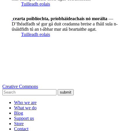
Tuilleadh eolais
cearta poiblíochta, príobháideachais nó morálta
—
D’fhéadfadh sé gur gá duit ceadanna breise a fháil sula n-
úsáidfidh tú an t-ábhar mar atá beartaithe agat.
Tuilleadh eolais
Creative Commons
submit
Who we are
What we do
Blog
Support us
Store
Contact