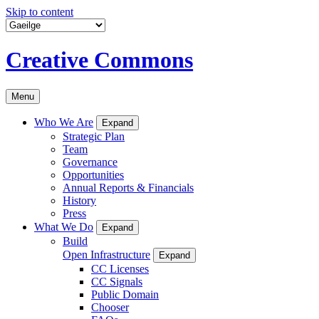
Skip to content
Creative Commons
Menu
Who We Are
Expand
Strategic Plan
Team
Governance
Opportunities
Annual Reports & Financials
History
Press
What We Do
Expand
Build
Open Infrastructure
Expand
CC Licenses
CC Signals
Public Domain
Chooser