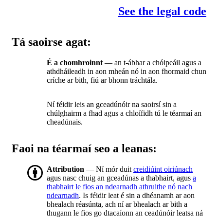
See the legal code
Tá saoirse agat:
É a chomhroinnt
— an t-ábhar a chóipeáil agus a
athdháileadh in aon mheán nó in aon fhormaid chun
críche ar bith, fiú ar bhonn tráchtála.
Ní féidir leis an gceadúnóir na saoirsí sin a
chúlghairm a fhad agus a chloífidh tú le téarmaí an
cheadúnais.
Faoi na téarmaí seo a leanas:
Attribution
— Ní mór duit
creidiúint oiriúnach
agus nasc chuig an gceadúnas a thabhairt, agus
a
thabhairt le fios an ndearnadh athruithe nó nach
ndearnadh
. Is féidir leat é sin a dhéanamh ar aon
bhealach réasúnta, ach ní ar bhealach ar bith a
thugann le fios go dtacaíonn an ceadúnóir leatsa ná