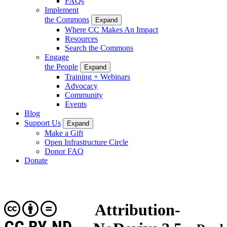
FAQs
Implement
the Commons
Expand
Where CC Makes An Impact
Resources
Search the Commons
Engage
the People
Expand
Training + Webinars
Advocacy
Community
Events
Blog
Support Us
Expand
Make a Gift
Open Infrastructure Circle
Donor FAQ
Donate
Attribution-