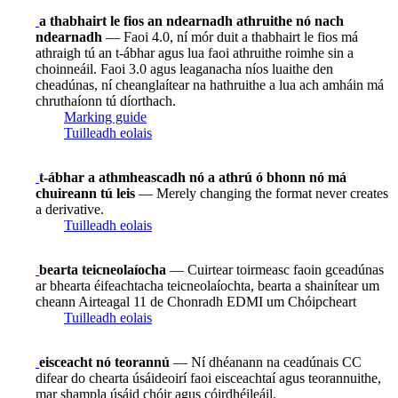
a thabhairt le fios an ndearnadh athruithe nó nach
ndearnadh
— Faoi 4.0, ní mór duit a thabhairt le fios má
athraigh tú an t-ábhar agus lua faoi athruithe roimhe sin a
choinneáil. Faoi 3.0 agus leaganacha níos luaithe den
cheadúnas, ní cheanglaítear na hathruithe a lua ach amháin má
chruthaíonn tú díorthach.
Marking guide
Tuilleadh eolais
t-ábhar a athmheascadh nó a athrú ó bhonn nó má
chuireann tú leis
— Merely changing the format never creates
a derivative.
Tuilleadh eolais
bearta teicneolaíocha
— Cuirtear toirmeasc faoin gceadúnas
ar bhearta éifeachtacha teicneolaíochta, bearta a shainítear um
cheann Airteagal 11 de Chonradh EDMI um Chóipcheart
Tuilleadh eolais
eisceacht nó teorannú
— Ní dhéanann na ceadúnais CC
difear do chearta úsáideoirí faoi eisceachtaí agus teorannuithe,
mar shampla úsáid chóir agus cóirdhéileáil.