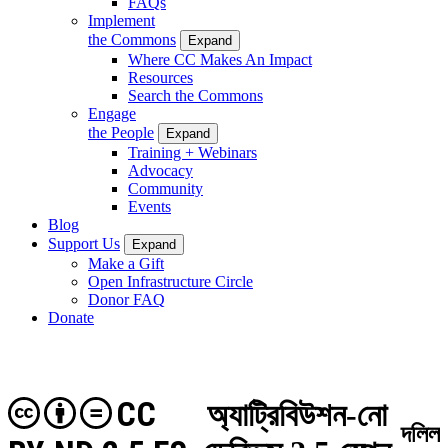
FAQs
Implement
the Commons
Expand
Where CC Makes An Impact
Resources
Search the Commons
Engage
the People
Expand
Training + Webinars
Advocacy
Community
Events
Blog
Support Us
Expand
Make a Gift
Open Infrastructure Circle
Donor FAQ
Donate
CC
অ্যাট্রিবিউশন-নো
দলিল