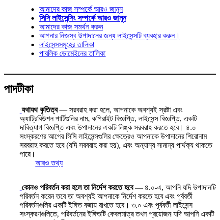
আমাদের কাজ সম্পর্কে আরও জানুন
সিসি লাইসেন্সিং সম্পর্কে আরও জানুন
আমাদের কাজ সমর্থন করুন
আপনার নিজস্ব উপাদানের জন্য লাইসেন্সটি ব্যবহার করুন।
লাইসেন্সসমূহের তালিকা
পাবলিক ডোমেইনের তালিকা
পাদটীকা
যথাযথ কৃতিত্ব
— সরবরাহ করা হলে, আপনাকে অবশ্যই স্রষ্টা এবং
অ্যাট্রিবিউশন পার্টিগুলির নাম, কপিরাইট বিজ্ঞপ্তি, লাইসেন্স বিজ্ঞপ্তি, একটি
দাবিত্যাগ বিজ্ঞপ্তি এবং উপাদানের একটি লিঙ্ক সরবরাহ করতে হবে। ৪.০
সংস্করণের আগের সিসি লাইসেন্সগুলির ক্ষেত্রেও আপনাকে উপাদানের শিরোনাম
সরবরাহ করতে হবে (যদি সরবরাহ করা হয়), এবং অন্যান্য সামান্য পার্থক্য থাকতে
পারে।
আরও তথ্য
কোনও পরিবর্তন করা হলে তা নির্দেশ করতে হবে
— ৪.০-এ, আপনি যদি উপাদানটি
পরিবর্তন করেন তবে তা অবশ্যই আপনাকে নির্দেশ করতে হবে এবং পূর্ববর্তী
পরিবর্তনগুলির একটি ইঙ্গিত বজায় রাখতে হবে। ৩.০ এবং পূর্ববর্তী লাইসেন্স
সংস্করণগুলিতে, পরিবর্তনের ইঙ্গিতটি কেবলমাত্র তখন প্রয়োজন যদি আপনি একটি