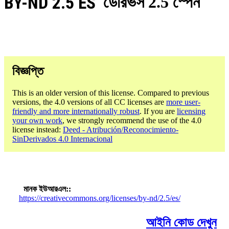
BY-ND 2.5 ES
ডেরিভস 2.5 স্পেন
বিজ্ঞপ্তি
This is an older version of this license. Compared to previous
versions, the 4.0 versions of all CC licenses are
more user-
friendly and more internationally robust
. If you are
licensing
your own work
, we strongly recommend the use of the 4.0
license instead:
Deed - Atribución/Reconocimiento-
SinDerivados 4.0 Internacional
মানক ইউআরএল:
https://creativecommons.org/licenses/by-nd/2.5/es/
আইনি কোড দেখুন