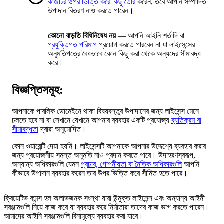
কাজটির ওপর ভিত্তি করে কিছু তৈরি
করেন, তবে আপনি সম্পাদিত
উপাদান বিতরণ নাও করতে পারেন।
কোনো বাড়তি বিধিনিষেধ নয়
— আপনি আইনি শর্তাদি বা
প্রযুক্তিগত পরিমাপ
প্রয়োগ করতে পারবেন না যা লাইসেন্সের
অনুমতিপত্রে বৈধভাবে কোন কিছু করা থেকে অন্যদের সীমাবদ্ধ
করে।
বিজ্ঞপ্তিসমূহ:
আপনাকে পাবলিক ডোমেইনে থাকা বিষয়বস্তুর উপাদানের জন্য লাইসেন্স মেনে
চলতে হবে না বা সেখানে যেখানে আপনার ব্যবহার একটি প্রযোজ্য
ব্যতিক্রম বা
সীমাবদ্ধতা
দ্বারা অনুমোদিত।
কোন ওয়ারেন্টি দেয়া হয়নি। লাইসেন্সটি আপনাকে আপনার উদ্দেশ্যে ব্যবহার করার
জন্য প্রয়োজনীয় সমস্ত অনুমতি নাও প্রদান করতে পারে। উদাহরণস্বরূপ,
অন্যান্য অধিকারগুলি যেমন
প্রচার, গোপনীয়তা বা নৈতিক অধিকারগুলি
আপনি
কীভাবে উপাদান ব্যবহার করেন তার উপর ভিত্তি করে সীমিত হতে পারে।
ক্রিয়েটিভ কমন্স হল অলাভজনক সংস্থা যারা উন্মুক্ত লাইসেন্স এবং অন্যান্য আইনী
সরঞ্জামগুলি নিয়ে কাজ করে যা ব্যবহার করে নির্মাতারা তাদের কাজ ভাগ করতে পারেন।
আমাদের আইনি সরঞ্জামগুলি বিনামূল্যে ব্যবহার করা যাবে।