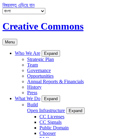
বিষয়বস্তু এড়িয়ে যান
Creative Commons
Menu
Who We Are
Expand
Strategic Plan
Team
Governance
Opportunities
Annual Reports & Financials
History
Press
What We Do
Expand
Build
Open Infrastructure
Expand
CC Licenses
CC Signals
Public Domain
Chooser