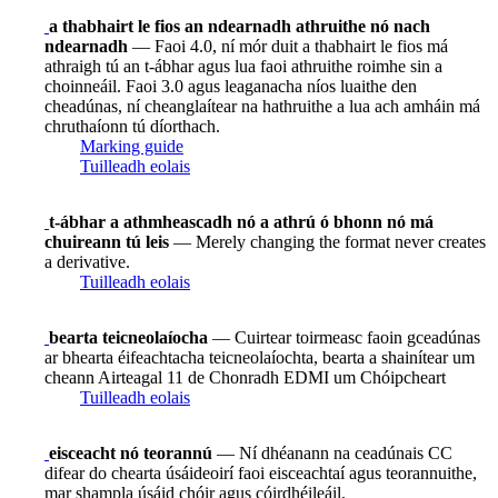
a thabhairt le fios an ndearnadh athruithe nó nach
ndearnadh
— Faoi 4.0, ní mór duit a thabhairt le fios má
athraigh tú an t-ábhar agus lua faoi athruithe roimhe sin a
choinneáil. Faoi 3.0 agus leaganacha níos luaithe den
cheadúnas, ní cheanglaítear na hathruithe a lua ach amháin má
chruthaíonn tú díorthach.
Marking guide
Tuilleadh eolais
t-ábhar a athmheascadh nó a athrú ó bhonn nó má
chuireann tú leis
— Merely changing the format never creates
a derivative.
Tuilleadh eolais
bearta teicneolaíocha
— Cuirtear toirmeasc faoin gceadúnas
ar bhearta éifeachtacha teicneolaíochta, bearta a shainítear um
cheann Airteagal 11 de Chonradh EDMI um Chóipcheart
Tuilleadh eolais
eisceacht nó teorannú
— Ní dhéanann na ceadúnais CC
difear do chearta úsáideoirí faoi eisceachtaí agus teorannuithe,
mar shampla úsáid chóir agus cóirdhéileáil.