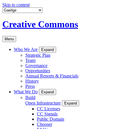
Skip to content
Creative Commons
Menu
Who We Are
Expand
Strategic Plan
Team
Governance
Opportunities
Annual Reports & Financials
History
Press
What We Do
Expand
Build
Open Infrastructure
Expand
CC Licenses
CC Signals
Public Domain
Chooser