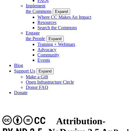
FAQs
Implement
the Commons
Expand
Where CC Makes An Impact
Resources
Search the Commons
Engage
the People
Expand
Training + Webinars
Advocacy
Community
Events
Blog
Support Us
Expand
Make a Gift
Open Infrastructure Circle
Donor FAQ
Donate
CC
Attribution-