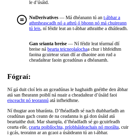
le d’úsáid.
NoDerivatives
— Má dhéanann tú an
t-ábhar a
athmheascadh nó a athrú ó bhonn nó má chuireann
tú leis
, ní féidir leat an t-ábhar athraithe a dháileadh.
Gan srianta breise
— Ní féidir leat téarmaí dlí
breise ná
bearta teicneolaíocha
a chur i bhfeidhm
faoina gcuirtear srian dlí ar dhaoine aon rud a
cheadaítear faoin gceadúnas a dhéanamh.
Fógraí:
Ní gá duit cloí leis an gceadúnas le haghaidh gnéithe den ábhar
atá san fhearann poiblí ná nuair a cheadaítear d’úsáid faoi
eisceacht nó teorannú
atá infheidhme.
Ní thugtar aon bharánta. D’fhéadfadh sé nach dtabharfadh an
ceadúnas gach ceann de na ceadanna is gá don úsáid atá
beartaithe duit. Mar shampla, d’fhéadfadh sé go gcuirfeadh
cearta eile,
cearta poiblíochta, príobháideachais nó morálta
, cuir
i gcás, teorainn ar an gcaoi a úsáideann tú an t-ábhar.