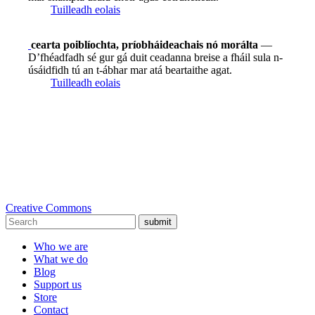
Tuilleadh eolais
cearta poiblíochta, príobháideachais nó morálta
—
D’fhéadfadh sé gur gá duit ceadanna breise a fháil sula n-
úsáidfidh tú an t-ábhar mar atá beartaithe agat.
Tuilleadh eolais
Creative Commons
submit
Who we are
What we do
Blog
Support us
Store
Contact