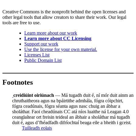
Creative Commons is the nonprofit behind the open licenses and
other legal tools that allow creators to share their work. Our legal
tools are free to use.
Learn more about our work
Learn more about CC Licensing
Support our work
Use the license for your own material.
Licenses List
Public Domain List
Footnotes
creidiúint oiriúnach
— Má tugadh duit é, ní mór duit ainm an
chruthaitheora agus na bpáirtithe admhála, fógra cóipchirt,
fógra ceadúnais, fógra séanta agus nasc chuig an ábhar a
sholáthar. Faoi cheadúnais CC atá níos luaithe ná Leagan 4.0
ceanglaítear ort freisin teideal an ábhair a sholáthar má tugadh
duit é, agus d’fhéadfadh difríochtaí beaga eile a bheith i gceist.
Tuilleadh eolais