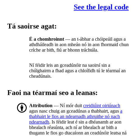
See the legal code
Tá saoirse agat:
É a chomhroinnt
— an t-ábhar a chóipeáil agus a
athdháileadh in aon mheán nó in aon fhormaid chun
críche ar bith, fiú ar bhonn tráchtála.
Ní féidir leis an gceadúnóir na saoirsí sin a
chúlghairm a fhad agus a chloífidh tú le téarmaí an
cheadúnais.
Faoi na téarmaí seo a leanas:
Attribution
— Ní mór duit
creidiúint oiriúnach
agus nasc chuig an gceadúnas a thabhairt, agus
a
thabhairt le fios an ndearnadh athruithe nó nach
ndearnadh
. Is féidir leat é sin a dhéanamh ar aon
bhealach réasúnta, ach ní ar bhealach ar bith a
thugann le fios go dtacaíonn an ceadúnóir leatsa ná