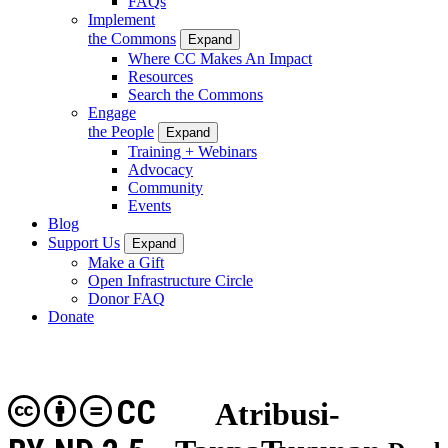
FAQs
Implement
the Commons
Expand
Where CC Makes An Impact
Resources
Search the Commons
Engage
the People
Expand
Training + Webinars
Advocacy
Community
Events
Blog
Support Us
Expand
Make a Gift
Open Infrastructure Circle
Donor FAQ
Donate
CC
Atribusi-