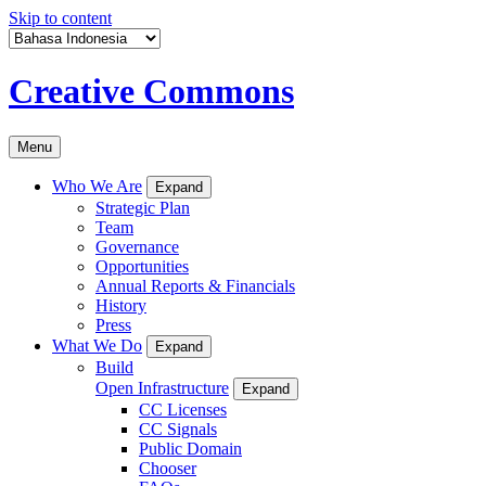
Skip to content
Creative Commons
Menu
Who We Are
Expand
Strategic Plan
Team
Governance
Opportunities
Annual Reports & Financials
History
Press
What We Do
Expand
Build
Open Infrastructure
Expand
CC Licenses
CC Signals
Public Domain
Chooser