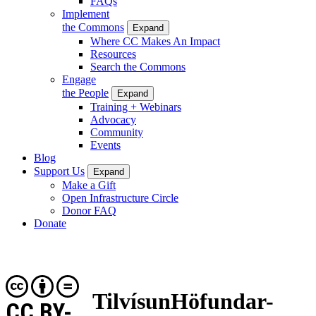
FAQs
Implement
the Commons
Expand
Where CC Makes An Impact
Resources
Search the Commons
Engage
the People
Expand
Training + Webinars
Advocacy
Community
Events
Blog
Support Us
Expand
Make a Gift
Open Infrastructure Circle
Donor FAQ
Donate
TilvísunHöfundar-
CC BY-