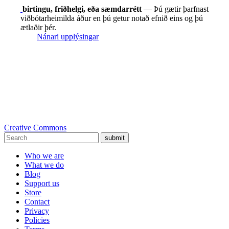
birtingu, friðhelgi, eða sæmdarrétt
— Þú gætir þarfnast
viðbótarheimilda áður en þú getur notað efnið eins og þú
ætlaðir þér.
Nánari upplýsingar
Creative Commons
submit
Who we are
What we do
Blog
Support us
Store
Contact
Privacy
Policies