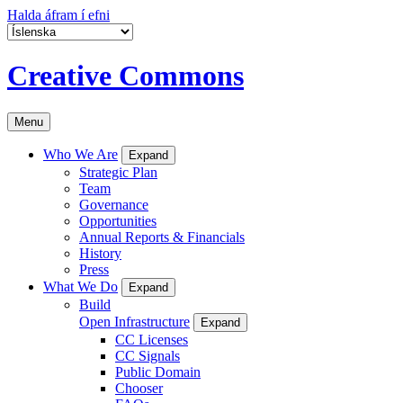
Halda áfram í efni
Creative Commons
Menu
Who We Are
Expand
Strategic Plan
Team
Governance
Opportunities
Annual Reports & Financials
History
Press
What We Do
Expand
Build
Open Infrastructure
Expand
CC Licenses
CC Signals
Public Domain
Chooser