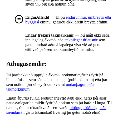
styðji við þig eða notkun þína.
EnginAfleidd
— Ef þú
endurvinnur, umbreytir eða
byggir á
efninu, geturðu ekki dreift breytta efninu.
Engar frekari takmarkanir
— Þú mátt ekki setja
inn lagaleg ákvæði eða
tæknilegar úrlausnir
sem
gætu hindrað aðra á lagalega vísu við að gera
eitthvað það sem notkunarleyfið heimilar.
Athugasemdir:
Þú þarft ekki að uppfylla ákvæði notkunarleyfisins fyrir þá
hluta efnisins sem séu í almannaeigu (public domain) eða þar
sem notkun þín sé leyfð samkvæmt
undanþágum eða
takmörkunum
.
Engin ábyrgð fylgir. Notkunarleyfið gæti ekki gefið þér allar
nauðsynlegar heimildir fyrir þá notkun sem þú hafðir í huga. Til
dæmis, önnur réttarákvæði sem varða
birtingu, friðhelgi, eða
sæmdarrétt
gætu takmarkað hvernig þú getur notað efnið.