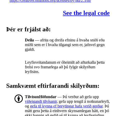
https://creativecommons.org/licenses/by-nd/2.5/in/
See the legal code
Þér er frjálst að:
Deila
— afrita og dreifa efninu á hvaða sniði eða
miðli sem er í hvaða tilgangi sem er, jafnvel gegn
gjaldi.
Leyfisveitandanum er óheimilt að afturkalla þetta
frelsi svo framarlega að þú fylgir skilyrðum
leyfisins.
Samkvæmt eftirfarandi skilyrðum:
TilvísunHöfundar
— Þú verður að gefa upp
viðeigandi tilvísanir
, gefa upp tengil á notkunarleyfi,
og
gefa til kynna ef breytingar hafa verið gerðar
. Þú
mátt gera þetta á einhvern skynsamlegan hátt, en þó
ekki þannig að gefið sé til kynna að leyfisgjafinn