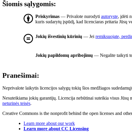
Šiomis sąlygomis:
Priskyrimas
— Privalote nurodyti
autorystę
, įdėti 
kuris sudarytų įspūdį, kad licenciaras pritaria Jūsų
Jokių išvestinių kūrinių
— Jei
remiksuojate, perdi
Jokių papildomų apribojimų
— Negalite taikyti t
Pranešimai:
Neprivalote laikytis licencijos salygų tokių šios medžiagos sudedamųjų 
Nesuteikiama jokių garantijų. Licencija nebūtinai suteikia visus Jūsų 
neturinės teisės
.
Creative Commons is the nonprofit behind the open licenses and other le
Learn more about our work
Learn more about CC Licensing