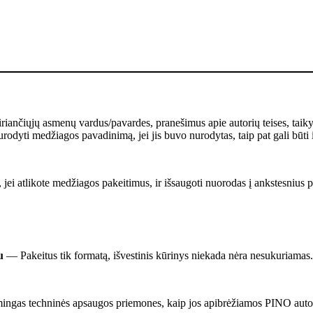
kiriančiųjų asmenų vardus/pavardes, pranešimus apie autorių teises, taik
rodyti medžiagos pavadinimą, jei jis buvo nurodytas, taip pat gali būti 
 jei atlikote medžiagos pakeitimus, ir išsaugoti nuorodas į ankstesnius pa
u
— Pakeitus tik formatą, išvestinis kūrinys niekada nėra nesukuriamas.
mingas techninės apsaugos priemones, kaip jos apibrėžiamos PINO autorių