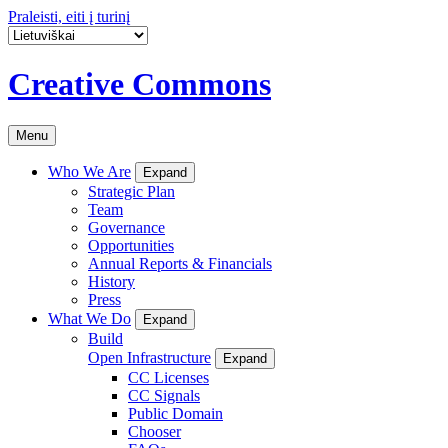
Praleisti, eiti į turinį
Creative Commons
Menu
Who We Are
Expand
Strategic Plan
Team
Governance
Opportunities
Annual Reports & Financials
History
Press
What We Do
Expand
Build
Open Infrastructure
Expand
CC Licenses
CC Signals
Public Domain
Chooser