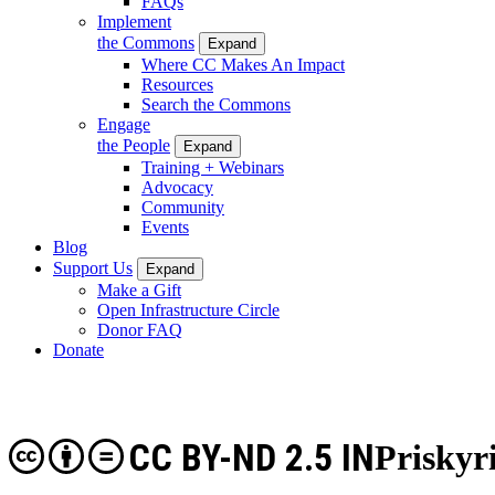
FAQs
Implement
the Commons
Expand
Where CC Makes An Impact
Resources
Search the Commons
Engage
the People
Expand
Training + Webinars
Advocacy
Community
Events
Blog
Support Us
Expand
Make a Gift
Open Infrastructure Circle
Donor FAQ
Donate
CC BY-ND 2.5 IN
Priskyri