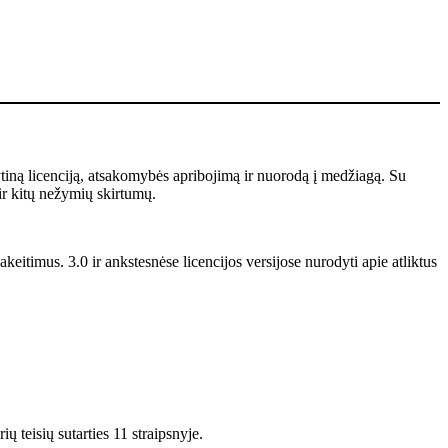
ytiną licenciją, atsakomybės apribojimą ir nuorodą į medžiagą. Su
ir kitų nežymių skirtumų.
keitimus. 3.0 ir ankstesnėse licencijos versijose nurodyti apie atliktus
 teisių sutarties 11 straipsnyje.