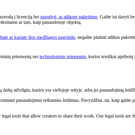
nuorodą į licenciją bei
nurodyti, ar atlikote pakeitimų
. Galite tai daryti 
 veiksmams ar tam, kaip panaudotoje objektą.
rbate ar kuriate šios medžiagos pagrindu
, negalite platinti atlikus pake
eisinių priemonių nei
technologinių priemonių
, kurios teisiškai apribotų 
dalių atžvilgiu, kurios yra viešojoje srityje, arba jei panaudojimą leidži
norimam panaudojimui reikiamus leidimus. Pavyzdžiui, tai, kaip galite p
gal tools that allow creators to share their work. Our legal tools are fr