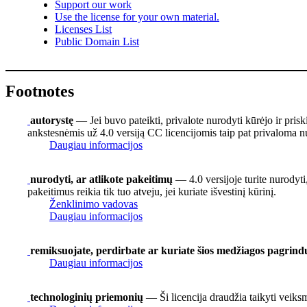
Support our work
Use the license for your own material.
Licenses List
Public Domain List
Footnotes
autorystę
— Jei buvo pateikti, privalote nurodyti kūrėjo ir pris
ankstesnėmis už 4.0 versiją CC licencijomis taip pat privaloma nu
Daugiau informacijos
nurodyti, ar atlikote pakeitimų
— 4.0 versijoje turite nurodyti,
pakeitimus reikia tik tuo atveju, jei kuriate išvestinį kūrinį.
Ženklinimo vadovas
Daugiau informacijos
remiksuojate, perdirbate ar kuriate šios medžiagos pagrind
Daugiau informacijos
technologinių priemonių
— Ši licencija draudžia taikyti veiks