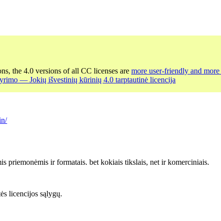
ons, the 4.0 versions of all CC licenses are
more user-friendly and more 
yrimo — Jokių išvestinių kūrinių 4.0 tarptautinė licencija
in/
s priemonėmis ir formatais. bet kokiais tikslais, net ir komerciniais.
tės licencijos sąlygų.