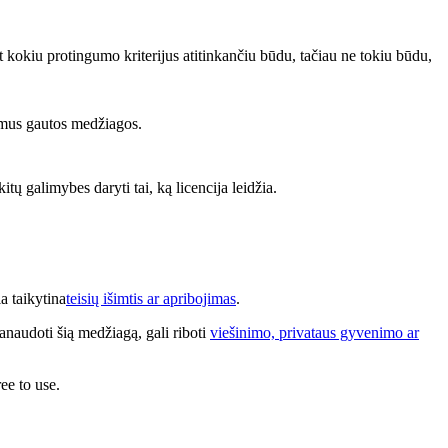
bet kokiu protingumo kriterijus atitinkančiu būdu, tačiau ne tokiu būdu,
itimus gautos medžiagos.
kitų galimybes daryti tai, ką licencija leidžia.
a taikytina
teisių išimtis ar apribojimas
.
anaudoti šią medžiagą, gali riboti
viešinimo, privataus gyvenimo ar
ee to use.