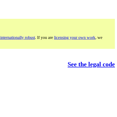
internationally robust
. If you are
licensing your own work
, we
See the legal code