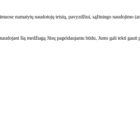
imuose numatytų naudotojų teisių, pavyzdžiui, sąžiningo naudojimo (angl.
audojant šią medžiagą Jūsų pageidaujamu būdu, Jums gali tekti gauti 