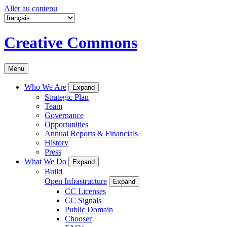
Aller au contenu
Creative Commons
Menu
Who We Are
Expand
Strategic Plan
Team
Governance
Opportunities
Annual Reports & Financials
History
Press
What We Do
Expand
Build
Open Infrastructure
Expand
CC Licenses
CC Signals
Public Domain
Chooser