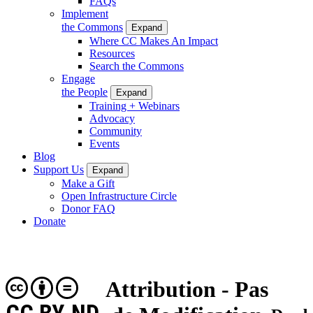
FAQs
Implement
the Commons
Expand
Where CC Makes An Impact
Resources
Search the Commons
Engage
the People
Expand
Training + Webinars
Advocacy
Community
Events
Blog
Support Us
Expand
Make a Gift
Open Infrastructure Circle
Donor FAQ
Donate
Attribution - Pas