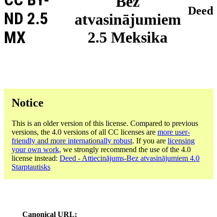
Bez
Deed
ND 2.5
atvasinājumiem
MX
2.5 Meksika
Notice
This is an older version of this license. Compared to previous
versions, the 4.0 versions of all CC licenses are
more user-
friendly and more internationally robust
. If you are
licensing
your own work
, we strongly recommend the use of the 4.0
license instead:
Deed - Attiecinājums-Bez atvasinājumiem 4.0
Starptautisks
Canonical URL