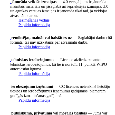
jānorāda veiktās izmaiņas
— 4.0 versijā jums ir jānorāda
mainītais materiāls un jāsaglabā arī iepriekšējās izmaiņas. 3.0
un agrākās versijās izmaiņas ir jānorāda tikai tad, ja veidojat
atvasinātu darbu.
Iezīmēšanas vednis
Papildu informācija
remiksējat, maināt vai balstāties uz
— Saglabājot darbu citā
formātā, tas nav uzskatāms par atvasinātu darbu.
Papildu informācija
tehniskus ierobežojumus
— Licence aizliedz izmantot
tehniskus ierobežojumus, kā tie ir norādīti 11. punktā WIPO
autortiesību līgumā.
Papildu informācija
ierobežojumu izņēmumi
— CC licences neietekmē lietotāju
tiesības un ierobežojumus izņēmumu gadījumos, piemēram,
godīgās izmantošanas gadījumā.
Papildu informācija
publiskuma, privātuma vai morālās tiesības
— Jums var