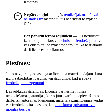
izmaiņas.
Nepārveidojot
— Ja jūs
remiksējat, maināt vai
balstāties uz
materiālu, jūs nedrīkstat to izplatīt
tālāk.
Bez papildu ierobežojumiem
— Jūs nedrīkstat
izmantot juridiskus vai
tehniskus ierobežojumus
,
kas citiem traucē izmantot darbu tā, kā to ir atļauts
darīt licences noteikumos.
Piezīmes:
Jums nav jārīkojas saskaņā ar licenci tā materiāla daļām, kuras
jau ir sabiedrības īpašums, vai gadījumos, kad ir spēkā
ierobežojumu izņēmumi
.
Bez jebkādas garantijas. Licence var nesniegt visas
nepieciešamās garantijas, kuras jums var būt nepieciešamas
darba izmantošanai. Piemēram, materiāla izmantošanas veidus
var ierobežot citas tiesības, kā
publiskuma, privātuma vai
morālās tiesības
.