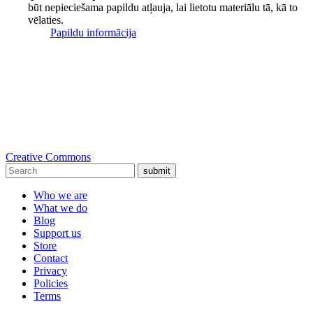
būt nepieciešama papildu atļauja, lai lietotu materiālu tā, kā to
vēlaties.
Papildu informācija
Creative Commons
submit
Who we are
What we do
Blog
Support us
Store
Contact
Privacy
Policies
Terms