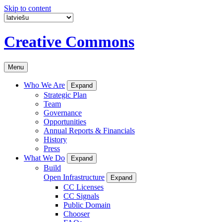
Skip to content
Creative Commons
Menu
Who We Are
Expand
Strategic Plan
Team
Governance
Opportunities
Annual Reports & Financials
History
Press
What We Do
Expand
Build
Open Infrastructure
Expand
CC Licenses
CC Signals
Public Domain
Chooser