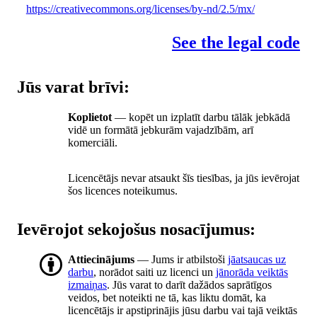
https://creativecommons.org/licenses/by-nd/2.5/mx/
See the legal code
Jūs varat brīvi:
Koplietot
— kopēt un izplatīt darbu tālāk jebkādā
vidē un formātā jebkurām vajadzībām, arī
komerciāli.
Licencētājs nevar atsaukt šīs tiesības, ja jūs ievērojat
šos licences noteikumus.
Ievērojot sekojošus nosacījumus:
Attiecinājums
— Jums ir atbilstoši
jāatsaucas uz
darbu
, norādot saiti uz licenci un
jānorāda veiktās
izmaiņas
. Jūs varat to darīt dažādos saprātīgos
veidos, bet noteikti ne tā, kas liktu domāt, ka
licencētājs ir apstiprinājis jūsu darbu vai tajā veiktās