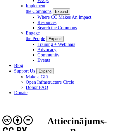
FAQs
Implement
the Commons
Expand
Where CC Makes An Impact
Resources
Search the Commons
Engage
the People
Expand
Training + Webinars
Advocacy
Community
Events
Blog
Support Us
Expand
Make a Gift
Open Infrastructure Circle
Donor FAQ
Donate
Attiecinājums-
CC BY-