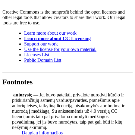
Creative Commons is the nonprofit behind the open licenses and
other legal tools that allow creators to share their work. Our legal
tools are free to use.
Learn more about our work
Learn more about CC Licensing
Support our work
Use the license for your own material.
Licenses List
Public Domain List
Footnotes
autorystę
— Jei buvo pateikti, privalote nurodyti kūrėjo ir
priskiriančiųjų asmenų vardus/pavardes, pranešimus apie
autorių teises, taikytiną licenciją, atsakomybės apribojimą ir
nuorodą į medžiagą. Su ankstesnėmis už 4.0 versiją CC
licencijomis taip pat privaloma nurodyti medžiagos
pavadinimą, jei jis buvo nurodytas, taip pat gali būti ir kitų
nežymių skirtumų.
Daugiau informacijos