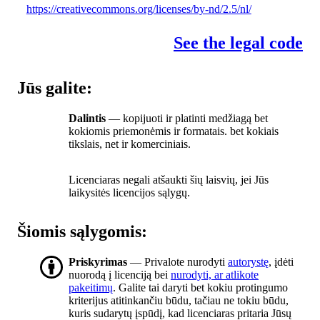
https://creativecommons.org/licenses/by-nd/2.5/nl/
See the legal code
Jūs galite:
Dalintis
— kopijuoti ir platinti medžiagą bet
kokiomis priemonėmis ir formatais. bet kokiais
tikslais, net ir komerciniais.
Licenciaras negali atšaukti šių laisvių, jei Jūs
laikysitės licencijos sąlygų.
Šiomis sąlygomis:
Priskyrimas
— Privalote nurodyti
autorystę
, įdėti
nuorodą į licenciją bei
nurodyti, ar atlikote
pakeitimų
. Galite tai daryti bet kokiu protingumo
kriterijus atitinkančiu būdu, tačiau ne tokiu būdu,
kuris sudarytų įspūdį, kad licenciaras pritaria Jūsų