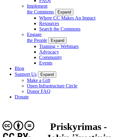
FAQs
Implement
the Commons
Expand
Where CC Makes An Impact
Resources
Search the Commons
Engage
the People
Expand
Training + Webinars
Advocacy
Community
Events
Blog
Support Us
Expand
Make a Gift
Open Infrastructure Circle
Donor FAQ
Donate
Priskyrimas -
CC BY-