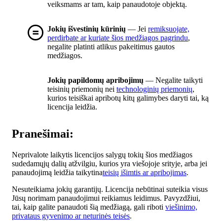
veiksmams ar tam, kaip panaudotoje objektą.
Jokių išvestinių kūrinių
— Jei
remiksuojate,
perdirbate ar kuriate šios medžiagos pagrindu
,
negalite platinti atlikus pakeitimus gautos
medžiagos.
Jokių papildomų apribojimų
— Negalite taikyti
teisinių priemonių nei
technologinių priemonių
,
kurios teisiškai apribotų kitų galimybes daryti tai, ką
licencija leidžia.
Pranešimai:
Neprivalote laikytis licencijos salygų tokių šios medžiagos
sudedamųjų dalių atžvilgiu, kurios yra viešojoje srityje, arba jei
panaudojimą leidžia taikytina
teisių išimtis ar apribojimas
.
Nesuteikiama jokių garantijų. Licencija nebūtinai suteikia visus
Jūsų norimam panaudojimui reikiamus leidimus. Pavyzdžiui,
tai, kaip galite panaudoti šią medžiagą, gali riboti
viešinimo,
privataus gyvenimo ar neturinės teisės
.