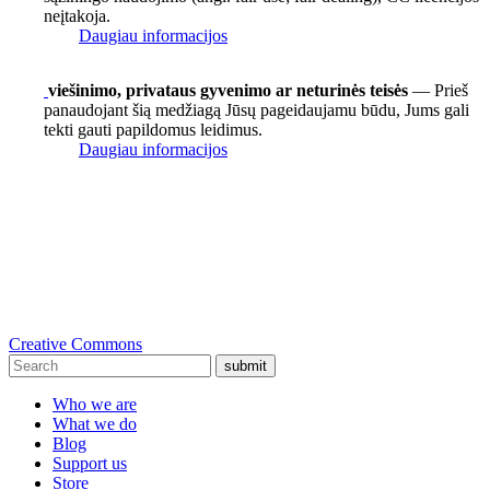
neįtakoja.
Daugiau informacijos
viešinimo, privataus gyvenimo ar neturinės teisės
— Prieš
panaudojant šią medžiagą Jūsų pageidaujamu būdu, Jums gali
tekti gauti papildomus leidimus.
Daugiau informacijos
Creative Commons
submit
Who we are
What we do
Blog
Support us
Store