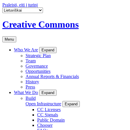
Praleisti, eiti į turinį
Creative Commons
Menu
Who We Are
Expand
Strategic Plan
Team
Governance
Opportunities
Annual Reports & Financials
History
Press
What We Do
Expand
Build
Open Infrastructure
Expand
CC Licenses
CC Signals
Public Domain
Chooser