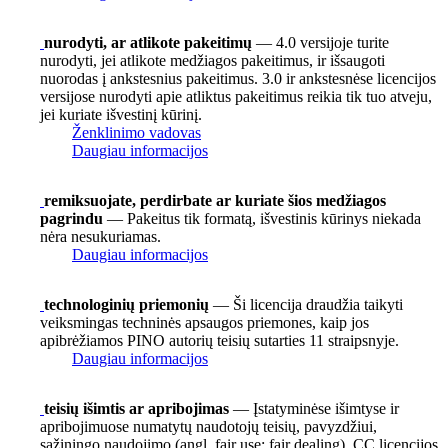
nurodyti, ar atlikote pakeitimų
— 4.0 versijoje turite
nurodyti, jei atlikote medžiagos pakeitimus, ir išsaugoti
nuorodas į ankstesnius pakeitimus. 3.0 ir ankstesnėse licencijos
versijose nurodyti apie atliktus pakeitimus reikia tik tuo atveju,
jei kuriate išvestinį kūrinį.
Ženklinimo vadovas
Daugiau informacijos
remiksuojate, perdirbate ar kuriate šios medžiagos
pagrindu
— Pakeitus tik formatą, išvestinis kūrinys niekada
nėra nesukuriamas.
Daugiau informacijos
technologinių priemonių
— Ši licencija draudžia taikyti
veiksmingas techninės apsaugos priemones, kaip jos
apibrėžiamos PINO autorių teisių sutarties 11 straipsnyje.
Daugiau informacijos
teisių išimtis ar apribojimas
— Įstatyminėse išimtyse ir
apribojimuose numatytų naudotojų teisių, pavyzdžiui,
sąžiningo naudojimo (angl. fair use; fair dealing), CC licencijos