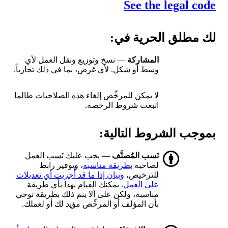
See the legal code
لك مطلق الحرية في:
المشاركة
— نسخ وتوزيع ونقل العمل لأي
وسط أو شكل. لأي غرض، بما في ذلك تجارياً.
لا يمكن للمرخِّص إلغاء هذه الصلاحيات طالما
اتبعت شروط الرخصة.
بموجب الشروط التالية:
نَسب المُصنَّف
— يجب عليك نَسب العمل
لصاحبه
بطريقة مناسبة
، وتوفير رابط
للترخيص،
وبيان إذا ما قد أُجريت أي تعديلات
على العمل
. يمكنك القيام بهذا بأي طريقة
مناسبة، ولكن على ألا يتم ذلك بطريقة توحي
بأن المؤلف أو المرخِّص مؤيد لك أو لعملك.