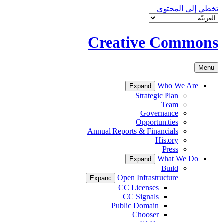
تخطي إلى المحتوى
Creative Commons
Menu
Who We Are
Expand
Strategic Plan
Team
Governance
Opportunities
Annual Reports & Financials
History
Press
What We Do
Expand
Build
Open Infrastructure
Expand
CC Licenses
CC Signals
Public Domain
Chooser