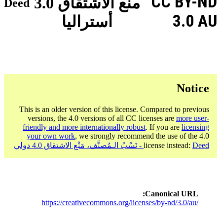
CC BY-ND
منع الاشتقاق 3.0
Deed
3.0 AU
أستراليا
Notice
This is an older version of this license. Compared to previous
versions, the 4.0 versions of all CC licenses are
more user-
friendly and more internationally robust
. If you are
licensing
your own work
, we strongly recommend the use of the 4.0
Deed - نَسْبُ الـمُصنَّف، مَنْع الاشتقاق 4.0 دولي
license instead:
Canonical URL
https://creativecommons.org/licenses/by-nd/3.0/au/