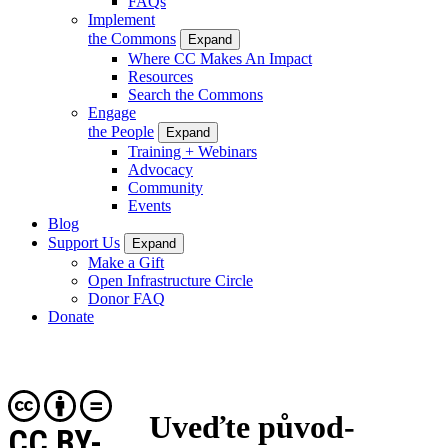
FAQs
Implement
the Commons
Expand
Where CC Makes An Impact
Resources
Search the Commons
Engage
the People
Expand
Training + Webinars
Advocacy
Community
Events
Blog
Support Us
Expand
Make a Gift
Open Infrastructure Circle
Donor FAQ
Donate
Uveďte původ-
CC BY-