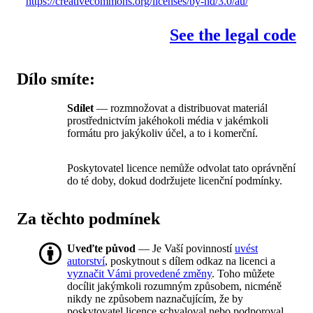
https://creativecommons.org/licenses/by-nd/3.0/au/
See the legal code
Dílo smíte:
Sdílet
— rozmnožovat a distribuovat materiál
prostřednictvím jakéhokoli média v jakémkoli
formátu pro jakýkoliv účel, a to i komerční.
Poskytovatel licence nemůže odvolat tato oprávnění
do té doby, dokud dodržujete licenční podmínky.
Za těchto podmínek
Uveďte původ
— Je Vaší povinností
uvést
autorství
, poskytnout s dílem odkaz na licenci a
vyznačit Vámi provedené změny
. Toho můžete
docílit jakýmkoli rozumným způsobem, nicméně
nikdy ne způsobem naznačujícím, že by
poskytovatel licence schvaloval nebo podporoval