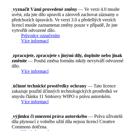
vyznačit Vámi provedené změny
— Ve verzi 4.0 musíte
uvést, zda jste dílo upravili a zároveň zachovat záznamy o
předchozích úpravách. Ve verzi 3.0 a předešlých verzích
licencí musíte zaznamenat změny pouze v případě, že jste
vytvořili odvozené dílo.
Průvodce označením
Více informací
zpracujete, zpracujete s jinými díly, doplníte nebo jinak
změníte
— Pouhá změna formátu nikdy nevytváří odvozené
dílo.
Více informací
účinné technické prostředky ochrany
— Tato licence
zakazuje použití účinných technologických prostředků ve
smyslu článku 11 Smlouvy WIPO o právu autorském.
Více informací
výjimku či omezení práva autorského
— Práva uživatelů
díla plynoucí z volného užití díla nejsou licencí Creative
Commons dotčena.