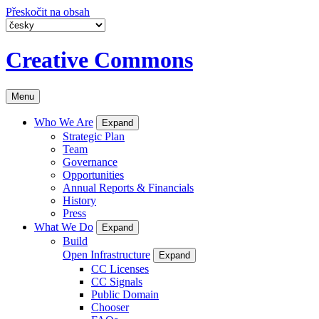
Přeskočit na obsah
Creative Commons
Menu
Who We Are
Expand
Strategic Plan
Team
Governance
Opportunities
Annual Reports & Financials
History
Press
What We Do
Expand
Build
Open Infrastructure
Expand
CC Licenses
CC Signals
Public Domain
Chooser