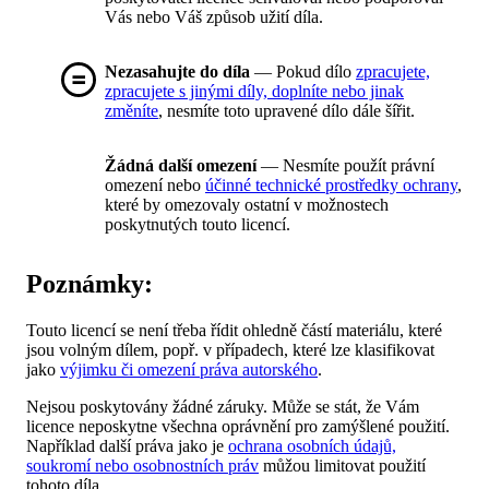
Vás nebo Váš způsob užití díla.
Nezasahujte do díla
— Pokud dílo
zpracujete,
zpracujete s jinými díly, doplníte nebo jinak
změníte
, nesmíte toto upravené dílo dále šířit.
Žádná další omezení
— Nesmíte použít právní
omezení nebo
účinné technické prostředky ochrany
,
které by omezovaly ostatní v možnostech
poskytnutých touto licencí.
Poznámky:
Touto licencí se není třeba řídit ohledně částí materiálu, které
jsou volným dílem, popř. v případech, které lze klasifikovat
jako
výjimku či omezení práva autorského
.
Nejsou poskytovány žádné záruky. Může se stát, že Vám
licence neposkytne všechna oprávnění pro zamýšlené použití.
Například další práva jako je
ochrana osobních údajů,
soukromí nebo osobnostních práv
můžou limitovat použití
tohoto díla.