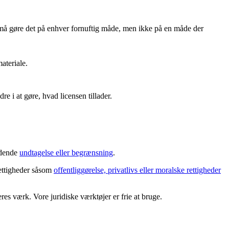
må gøre det på enhver fornuftig måde, men ikke på en måde der
ateriale.
re i at gøre, hvad licensen tillader.
ældende
undtagelse eller begrænsning
.
rettigheder såsom
offentliggørelse, privatlivs eller moralske rettigheder
es værk. Vore juridiske værktøjer er frie at bruge.