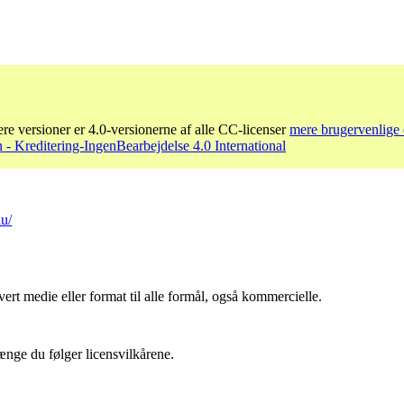
re versioner er 4.0-versionerne af alle CC-licenser
mere brugervenlige 
- Kreditering-IngenBearbejdelse 4.0 International
au/
ert medie eller format til alle formål, også kommercielle.
ænge du følger licensvilkårene.