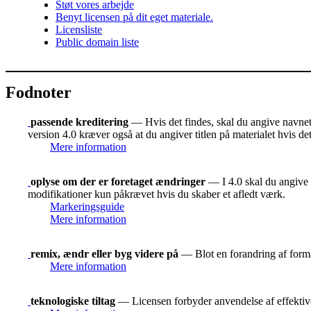
Støt vores arbejde
Benyt licensen på dit eget materiale.
Licensliste
Public domain liste
Fodnoter
passende kreditering
— Hvis det findes, skal du angive navnet p
version 4.0 kræver også at du angiver titlen på materialet hvis d
Mere information
oplyse om der er foretaget ændringer
— I 4.0 skal du angive o
modifikationer kun påkrævet hvis du skaber et afledt værk.
Markeringsguide
Mere information
remix, ændr eller byg videre på
— Blot en forandring af format
Mere information
teknologiske tiltag
— Licensen forbyder anvendelse af effektive 