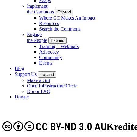
FAQs
Implement
the Commons
Expand
Where CC Makes An Impact
Resources
Search the Commons
Engage
the People
Expand
Training + Webinars
Advocacy
Community
Events
Blog
Support Us
Expand
Make a Gift
Open Infrastructure Circle
Donor FAQ
Donate
CC BY-ND 3.0 AU
Kredite