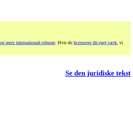
og mere internationalt robuste
. Hvis du
licenserer dit eget værk
, vi
Se den juridiske tekst