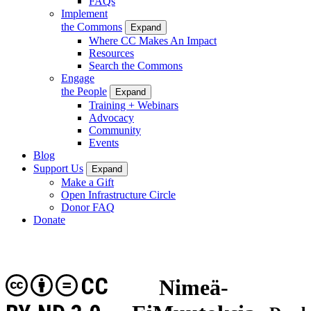
FAQs
Implement
the Commons
Expand
Where CC Makes An Impact
Resources
Search the Commons
Engage
the People
Expand
Training + Webinars
Advocacy
Community
Events
Blog
Support Us
Expand
Make a Gift
Open Infrastructure Circle
Donor FAQ
Donate
CC
Nimeä-