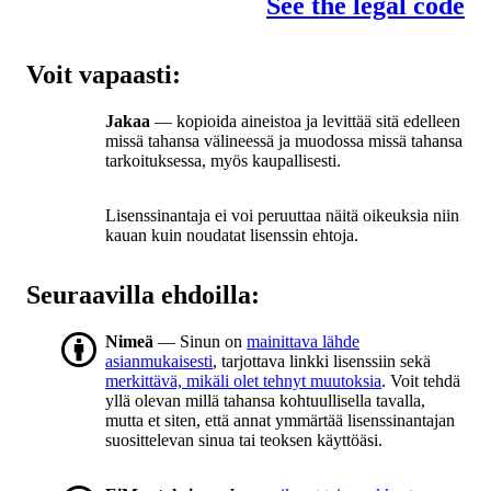
See the legal code
Voit vapaasti:
Jakaa
— kopioida aineistoa ja levittää sitä edelleen
missä tahansa välineessä ja muodossa missä tahansa
tarkoituksessa, myös kaupallisesti.
Lisenssinantaja ei voi peruuttaa näitä oikeuksia niin
kauan kuin noudatat lisenssin ehtoja.
Seuraavilla ehdoilla:
Nimeä
— Sinun on
mainittava lähde
asianmukaisesti
, tarjottava linkki lisenssiin sekä
merkittävä, mikäli olet tehnyt muutoksia
. Voit tehdä
yllä olevan millä tahansa kohtuullisella tavalla,
mutta et siten, että annat ymmärtää lisenssinantajan
suosittelevan sinua tai teoksen käyttöäsi.