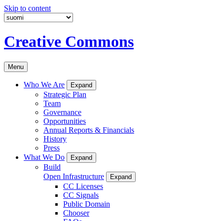
Skip to content
Creative Commons
Menu
Who We Are
Expand
Strategic Plan
Team
Governance
Opportunities
Annual Reports & Financials
History
Press
What We Do
Expand
Build
Open Infrastructure
Expand
CC Licenses
CC Signals
Public Domain
Chooser