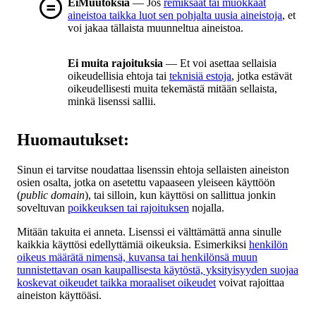
EiMuutoksia
— Jos
remiksaat tai muokkaat
aineistoa taikka luot sen pohjalta uusia aineistoja
, et
voi jakaa tällaista muunneltua aineistoa.
Ei muita rajoituksia
— Et voi asettaa sellaisia
oikeudellisia ehtoja tai
teknisiä estoja
, jotka estävät
oikeudellisesti muita tekemästä mitään sellaista,
minkä lisenssi sallii.
Huomautukset:
Sinun ei tarvitse noudattaa lisenssin ehtoja sellaisten aineiston
osien osalta, jotka on asetettu vapaaseen yleiseen käyttöön
(
public domain
), tai silloin, kun käyttösi on sallittua jonkin
soveltuvan
poikkeuksen tai rajoituksen
nojalla.
Mitään takuita ei anneta. Lisenssi ei välttämättä anna sinulle
kaikkia käyttösi edellyttämiä oikeuksia. Esimerkiksi
henkilön
oikeus määrätä nimensä, kuvansa tai henkilönsä muun
tunnistettavan osan kaupallisesta käytöstä, yksityisyyden suojaa
koskevat oikeudet taikka moraaliset oikeudet
voivat rajoittaa
aineiston käyttöäsi.