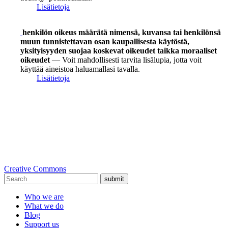
Lisätietoja
henkilön oikeus määrätä nimensä, kuvansa tai henkilönsä
muun tunnistettavan osan kaupallisesta käytöstä,
yksityisyyden suojaa koskevat oikeudet taikka moraaliset
oikeudet
— Voit mahdollisesti tarvita lisälupia, jotta voit
käyttää aineistoa haluamallasi tavalla.
Lisätietoja
Creative Commons
submit
Who we are
What we do
Blog
Support us