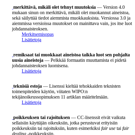
merkittävä, mikäli olet tehnyt muutoksia
— Version 4.0
mukaan sinun on merkittävä, mikäli olet muokannut aineistoa,
sekä säilyttää tiedot aiemmista muokkauksista. Versiossa 3.0 ja
aiemmissa versioissa muutokset on mainittava vain, jos itse luot
johdannaisteoksen.
Merkitsemisopas
Lisätietoja
remiksaat tai muokkaat aineistoa taikka luot sen pohjalta
uusia aineistoja
— Pelkkää formaatin muuttamista ei pidetä
johdannaisteoksen luomisena.
Lisätietoja
teknisiä estoja
— Lisenssi kieltää tehokkaiden teknisten
toimenpiteiden käytön, viitaten WIPO:n
tekijänoikeussopimuksen 11 artiklan määritelmään.
Lisätietoja
poikkeuksen tai rajoituksen
— CC-lisenssit eivät vaikuta
sellaisiin käyttäjän oikeuksiin, jotka perustuvat erityisiin
poikkeuksiin tai rajoituksiin, kuten esimerkiksi
fair use
tai
fair
dealing
-poikkeuksiin.