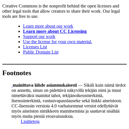
Creative Commons is the nonprofit behind the open licenses and
other legal tools that allow creators to share their work. Our legal
tools are free to use.
Learn more about our work
Learn more about CC Licensing
Support our work
Use the license for your own material.
Licenses List
Public Domain List
Footnotes
mainittava lähde asianmukaisesti
— Sikäli kuin nämä tiedot
on annettu, sinun on pidettävä näkyvillä tekijän nimi ja muut
nimettäväksi mainitut tahot, tekijänoikeusmerkintä,
lisenssimerkintä, vastuuvapauslauseke sekä linkki aineistoon.
CC-lisenssin versiota 4.0 varhaisemmat versiot edellyttävät
myös aineiston nimikkeen mainitsemista ja saattavat sisältää
myös muita pieniä eroavaisuuksia.
Lisätietoja