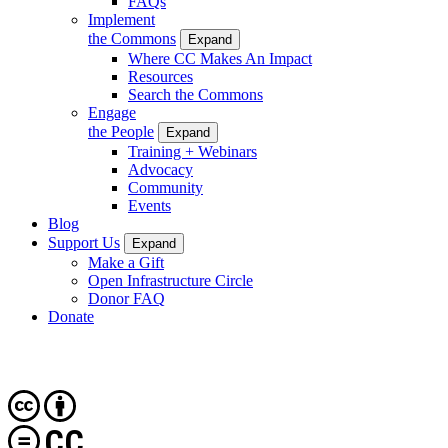
FAQs
Implement
the Commons
Expand
Where CC Makes An Impact
Resources
Search the Commons
Engage
the People
Expand
Training + Webinars
Advocacy
Community
Events
Blog
Support Us
Expand
Make a Gift
Open Infrastructure Circle
Donor FAQ
Donate
CC