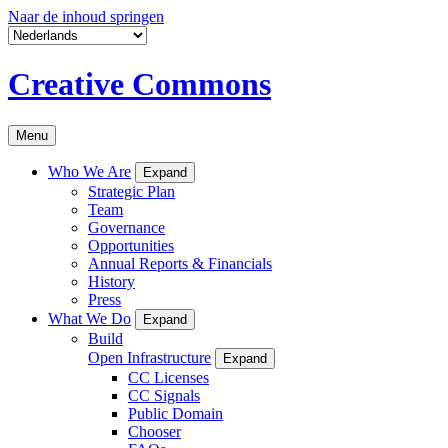
Naar de inhoud springen
Creative Commons
Menu
Who We Are
Expand
Strategic Plan
Team
Governance
Opportunities
Annual Reports & Financials
History
Press
What We Do
Expand
Build
Open Infrastructure
Expand
CC Licenses
CC Signals
Public Domain
Chooser