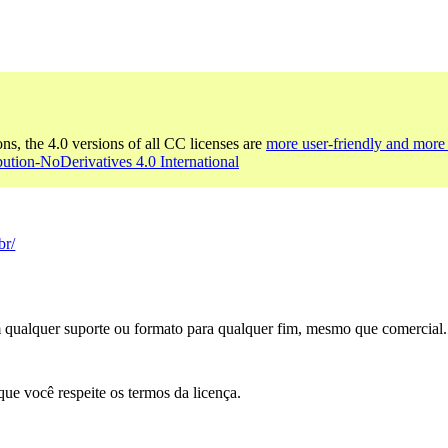
ons, the 4.0 versions of all CC licenses are
more user-friendly and more 
bution-NoDerivatives 4.0 International
br/
m qualquer suporte ou formato para qualquer fim, mesmo que comercial.
que você respeite os termos da licença.