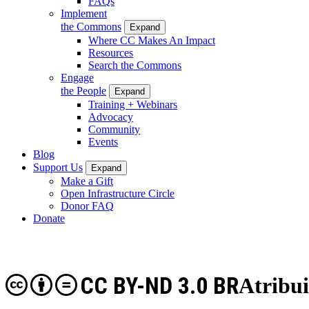
FAQs
Implement
the Commons
Expand
Where CC Makes An Impact
Resources
Search the Commons
Engage
the People
Expand
Training + Webinars
Advocacy
Community
Events
Blog
Support Us
Expand
Make a Gift
Open Infrastructure Circle
Donor FAQ
Donate
CC BY-ND 3.0 BR
Atribui