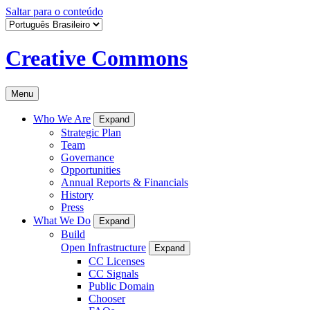
Saltar para o conteúdo
Creative Commons
Menu
Who We Are
Expand
Strategic Plan
Team
Governance
Opportunities
Annual Reports & Financials
History
Press
What We Do
Expand
Build
Open Infrastructure
Expand
CC Licenses
CC Signals
Public Domain
Chooser