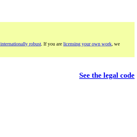
internationally robust
. If you are
licensing your own work
, we
See the legal code