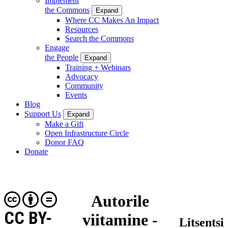
Implement
the Commons
Expand
Where CC Makes An Impact
Resources
Search the Commons
Engage
the People
Expand
Training + Webinars
Advocacy
Community
Events
Blog
Support Us
Expand
Make a Gift
Open Infrastructure Circle
Donor FAQ
Donate
Autorile
CC BY-
viitamine -
Litsentsi