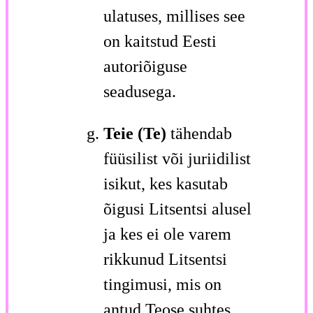
ulatuses, millises see
on kaitstud Eesti
autoriõiguse
seadusega.
Teie (Te)
tähendab
füüsilist või juriidilist
isikut, kes kasutab
õigusi Litsentsi alusel
ja kes ei ole varem
rikkunud Litsentsi
tingimusi, mis on
antud Teose suhtes,