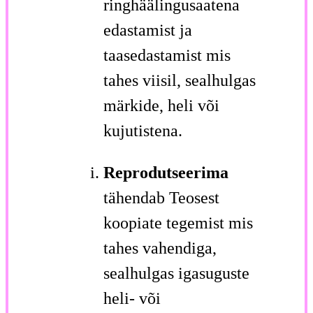
ringhäälingusaatena
edastamist ja
taasedastamist mis
tahes viisil, sealhulgas
märkide, heli või
kujutistena.
Reprodutseerima
tähendab Teosest
koopiate tegemist mis
tahes vahendiga,
sealhulgas igasuguste
heli- või