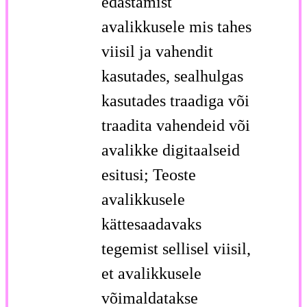
edastamist
avalikkusele mis tahes
viisil ja vahendit
kasutades, sealhulgas
kasutades traadiga või
traadita vahendeid või
avalikke digitaalseid
esitusi; Teoste
avalikkusele
kättesaadavaks
tegemist sellisel viisil,
et avalikkusele
võimaldatakse