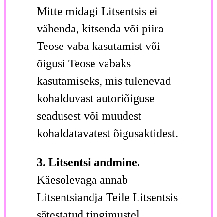
Mitte midagi Litsentsis ei
vähenda, kitsenda või piira
Teose vaba kasutamist või
õigusi Teose vabaks
kasutamiseks, mis tulenevad
kohalduvast autoriõiguse
seadusest või muudest
kohaldatavatest õigusaktidest.
3. Litsentsi andmine.
Käesolevaga annab
Litsentsiandja Teile Litsentsis
sätestatud tingimustel