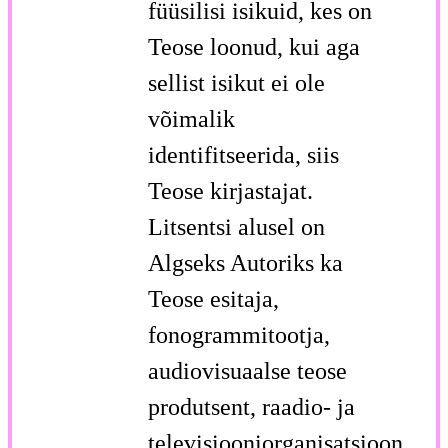
füüsilisi isikuid, kes on
Teose loonud, kui aga
sellist isikut ei ole
võimalik
identifitseerida, siis
Teose kirjastajat.
Litsentsi alusel on
Algseks Autoriks ka
Teose esitaja,
fonogrammitootja,
audiovisuaalse teose
produtsent, raadio- ja
televisiooniorganisatsioon