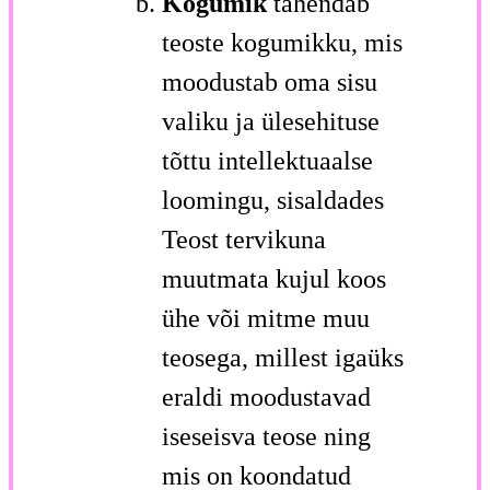
Kogumik
tähendab
teoste kogumikku, mis
moodustab oma sisu
valiku ja ülesehituse
tõttu intellektuaalse
loomingu, sisaldades
Teost tervikuna
muutmata kujul koos
ühe või mitme muu
teosega, millest igaüks
eraldi moodustavad
iseseisva teose ning
mis on koondatud