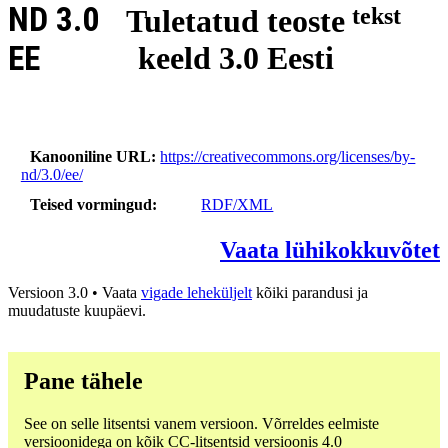
ND 3.0
Tuletatud teoste
tekst
EE
keeld 3.0 Eesti
Kanooniline URL
https://creativecommons.org/licenses/by-
nd/3.0/ee/
Teised vormingud
RDF/XML
Vaata lühikokkuvõtet
Versioon 3.0 • Vaata
vigade leheküljelt
kõiki parandusi ja
muudatuste kuupäevi.
Pane tähele
See on selle litsentsi vanem versioon. Võrreldes eelmiste
versioonidega on kõik CC-litsentsid versioonis 4.0