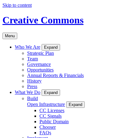
Skip to content
Creative Commons
Menu
Who We Are
Expand
Strategic Plan
Team
Governance
Opportunities
Annual Reports & Financials
History
Press
What We Do
Expand
Build
Open Infrastructure
Expand
CC Licenses
CC Signals
Public Domain
Chooser
FAQs