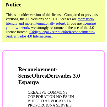
Notice
This is an older version of this license. Compared to previous
versions, the 4.0 versions of all CC licenses are
more user-
friendly and more internationally robust
. If you are
licensing
your own work
, we strongly recommend the use of the 4.0
license instead:
Código legal - Atribución/Reconocimiento-
SinDerivados 4.0 Internacional
Reconeixement-
SenseObresDerivades 3.0
Espanya
CREATIVE COMMONS
CORPORATION NO ÉS UN
BUFET D'ADVOCATS I NO
PROPORCIONA SERVEIS