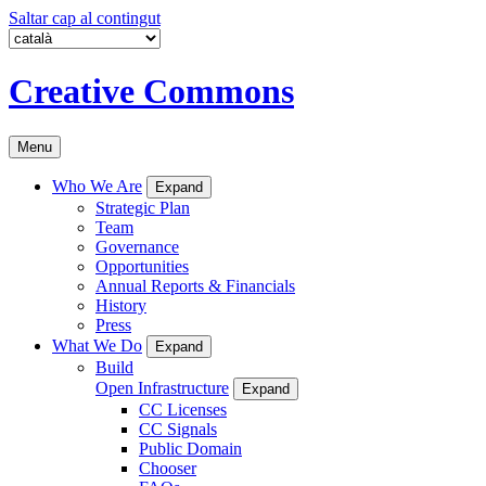
Saltar cap al contingut
Creative Commons
Menu
Who We Are
Expand
Strategic Plan
Team
Governance
Opportunities
Annual Reports & Financials
History
Press
What We Do
Expand
Build
Open Infrastructure
Expand
CC Licenses
CC Signals
Public Domain
Chooser