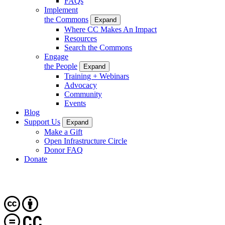
FAQs
Implement
the Commons
Expand
Where CC Makes An Impact
Resources
Search the Commons
Engage
the People
Expand
Training + Webinars
Advocacy
Community
Events
Blog
Support Us
Expand
Make a Gift
Open Infrastructure Circle
Donor FAQ
Donate
CC