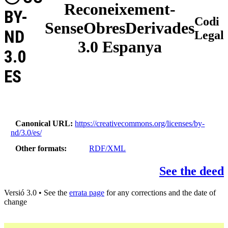
Reconeixement-
BY-
Codi
SenseObresDerivades
ND
Legal
3.0 Espanya
3.0
ES
Canonical URL
https://creativecommons.org/licenses/by-
nd/3.0/es/
Other formats
RDF/XML
See the deed
Versió 3.0 • See the
errata page
for any corrections and the date of
change