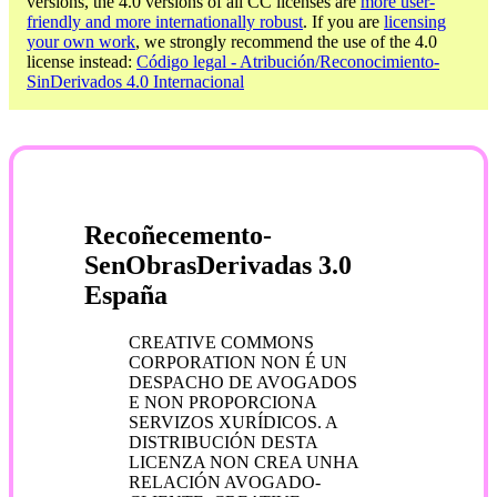
versions, the 4.0 versions of all CC licenses are
more user-
friendly and more internationally robust
. If you are
licensing
your own work
, we strongly recommend the use of the 4.0
license instead:
Código legal - Atribución/Reconocimiento-
SinDerivados 4.0 Internacional
Recoñecemento-
SenObrasDerivadas 3.0
España
CREATIVE COMMONS
CORPORATION NON É UN
DESPACHO DE AVOGADOS
E NON PROPORCIONA
SERVIZOS XURÍDICOS. A
DISTRIBUCIÓN DESTA
LICENZA NON CREA UNHA
RELACIÓN AVOGADO-