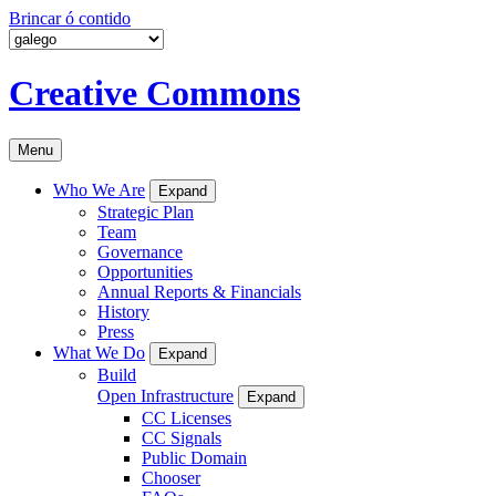
Brincar ó contido
Creative Commons
Menu
Who We Are
Expand
Strategic Plan
Team
Governance
Opportunities
Annual Reports & Financials
History
Press
What We Do
Expand
Build
Open Infrastructure
Expand
CC Licenses
CC Signals
Public Domain
Chooser