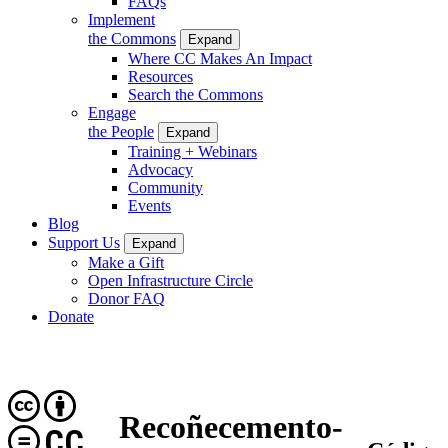
FAQs
Implement
the Commons
Expand
Where CC Makes An Impact
Resources
Search the Commons
Engage
the People
Expand
Training + Webinars
Advocacy
Community
Events
Blog
Support Us
Expand
Make a Gift
Open Infrastructure Circle
Donor FAQ
Donate
Recoñecemento-
CC