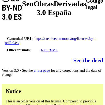
Código
SenObrasDerivadas
BY-ND
legal
3.0 España
3.0 ES
Canonical URL
https://creativecommons.org/licenses/by-
nd/3.0/es/
Other formats
RDF/XML
See the deed
Version 3.0 • See the
errata page
for any corrections and the date of
change
Notice
This is an older version of this license. Compared to previous