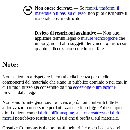
Non opere derivate
— Se
remixi, trasformi il
materiale o ti basi su di esso
, non puoi distribuire il
materiale così modificato.
Divieto di restrizioni aggiuntive
— Non puoi
applicare termini legali o
misure tecnologiche
che
impongano ad altri soggetti dei vincoli giuridici su
quanto la licenza consente loro di fare.
Note:
Non sei tenuto a rispettare i termini della licenza per quelle
componenti del materiale che siano in pubblico dominio o nei casi in
cui il tuo utilizzo sia consentito da una
eccezione o limitazione
prevista dalla legge.
Non sono fornite garanzie. La licenza può non conferirti tutte le
autorizzazioni necessarie per l'utilizzo che ti prefiggi. Ad esempio,
diritti di terzi come
i diritti all'immagine, alla riservatezza e i diritti
morali
potrebbero restringere gli usi che ti prefiggi sul materiale.
Creative Commons is the nonprofit behind the open licenses and