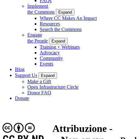
FAQs
Implement
the Commons
Expand
Where CC Makes An Impact
Resources
Search the Commons
Engage
the People
Expand
Training + Webinars
Advocacy
Community
Events
Blog
Support Us
Expand
Make a Gift
Open Infrastructure Circle
Donor FAQ
Donate
Attribuzione -