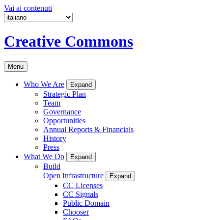
Vai ai contenuti
Creative Commons
Menu
Who We Are
Expand
Strategic Plan
Team
Governance
Opportunities
Annual Reports & Financials
History
Press
What We Do
Expand
Build
Open Infrastructure
Expand
CC Licenses
CC Signals
Public Domain
Chooser