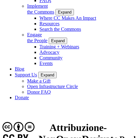
FAQs
Implement
the Commons
Expand
Where CC Makes An Impact
Resources
Search the Commons
Engage
the People
Expand
Training + Webinars
Advocacy
Community
Events
Blog
Support Us
Expand
Make a Gift
Open Infrastructure Circle
Donor FAQ
Donate
Attribuzione-