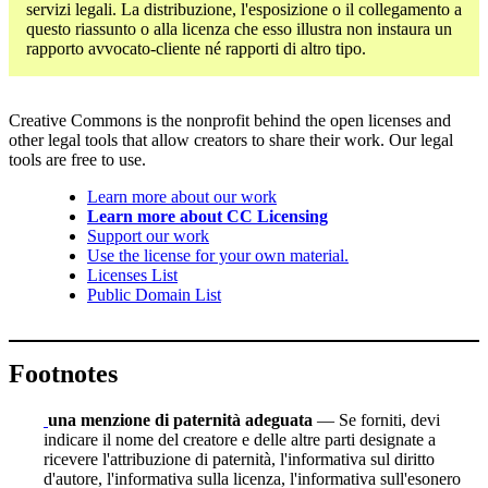
servizi legali. La distribuzione, l'esposizione o il collegamento a
questo riassunto o alla licenza che esso illustra non instaura un
rapporto avvocato-cliente né rapporti di altro tipo.
Creative Commons is the nonprofit behind the open licenses and
other legal tools that allow creators to share their work. Our legal
tools are free to use.
Learn more about our work
Learn more about CC Licensing
Support our work
Use the license for your own material.
Licenses List
Public Domain List
Footnotes
una menzione di paternità adeguata
— Se forniti, devi
indicare il nome del creatore e delle altre parti designate a
ricevere l'attribuzione di paternità, l'informativa sul diritto
d'autore, l'informativa sulla licenza, l'informativa sull'esonero