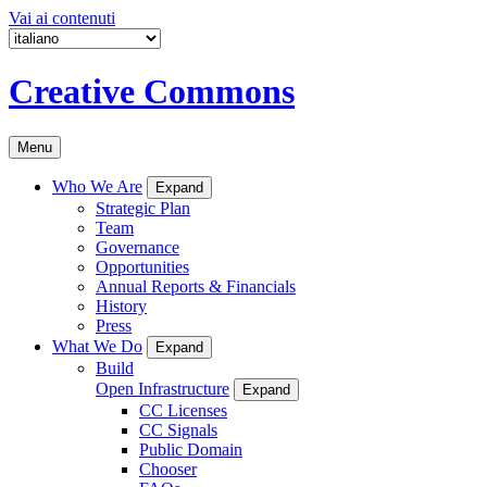
Vai ai contenuti
Creative Commons
Menu
Who We Are
Expand
Strategic Plan
Team
Governance
Opportunities
Annual Reports & Financials
History
Press
What We Do
Expand
Build
Open Infrastructure
Expand
CC Licenses
CC Signals
Public Domain
Chooser