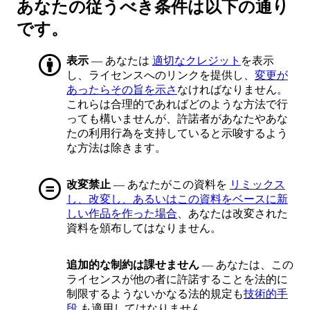
あなたの従うべき条件は以下の通り
です。
表示
— あなたは
適切なクレジット
を表示
し、ライセンスへのリンクを提供し、
変更が
あったらその旨を示さ
なければなりません。
これらは合理的であればどのような方法で行
っても構いませんが、許諾者があなたやあな
たの利用行為を支持していると示唆するよう
な方法は除きます。
改変禁止
— あなたがこの資料を
リミックス
し、改変し、あるいはこの資料をベースに新
しい作品を作った場合
、あなたは改変された
資料を頒布してはなりません。
追加的な制約は課せません
— あなたは、この
ライセンスが他の者に許諾することを法的に
制限するようないかなる法的規定も
技術的手
段
も適用してはなりません。