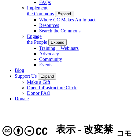
FAQs
Implement
the Commons
Expand
Where CC Makes An Impact
Resources
Search the Commons
Engage
the People
Expand
Training + Webinars
Advocacy
Community
Events
Blog
Support Us
Expand
Make a Gift
Open Infrastructure Circle
Donor FAQ
Donate
表示 - 改変禁
CC
コモ