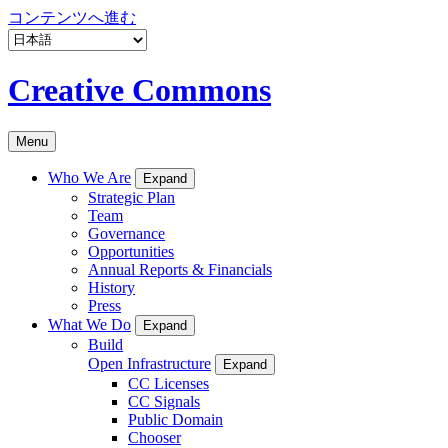
コンテンツへ進む
Creative Commons
Menu
Who We Are
Expand
Strategic Plan
Team
Governance
Opportunities
Annual Reports & Financials
History
Press
What We Do
Expand
Build
Open Infrastructure
Expand
CC Licenses
CC Signals
Public Domain
Chooser