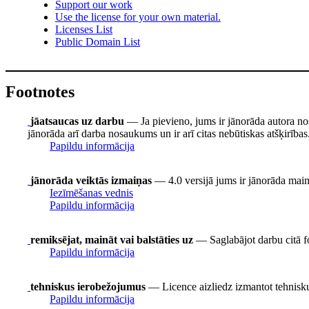
Support our work
Use the license for your own material.
Licenses List
Public Domain List
Footnotes
jāatsaucas uz darbu
— Ja pievieno, jums ir jānorāda autora no
jānorāda arī darba nosaukums un ir arī citas nebūtiskas atšķirības
Papildu informācija
jānorāda veiktās izmaiņas
— 4.0 versijā jums ir jānorāda mainīt
Iezīmēšanas vednis
Papildu informācija
remiksējat, maināt vai balstāties uz
— Saglabājot darbu citā fo
Papildu informācija
tehniskus ierobežojumus
— Licence aizliedz izmantot tehnisku
Papildu informācija