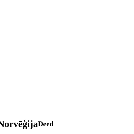
Norvēģija
Deed