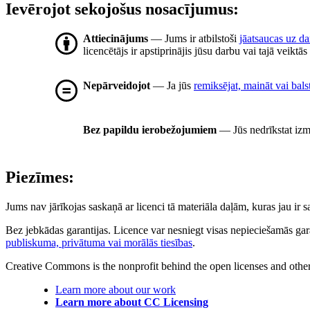
Ievērojot sekojošus nosacījumus:
Attiecinājums
— Jums ir atbilstoši
jāatsaucas uz d
licencētājs ir apstiprinājis jūsu darbu vai tajā veiktā
Nepārveidojot
— Ja jūs
remiksējat, maināt vai bals
Bez papildu ierobežojumiem
— Jūs nedrīkstat izm
Piezīmes:
Jums nav jārīkojas saskaņā ar licenci tā materiāla daļām, kuras jau ir
Bez jebkādas garantijas. Licence var nesniegt visas nepieciešamās gar
publiskuma, privātuma vai morālās tiesības
.
Creative Commons is the nonprofit behind the open licenses and other le
Learn more about our work
Learn more about CC Licensing