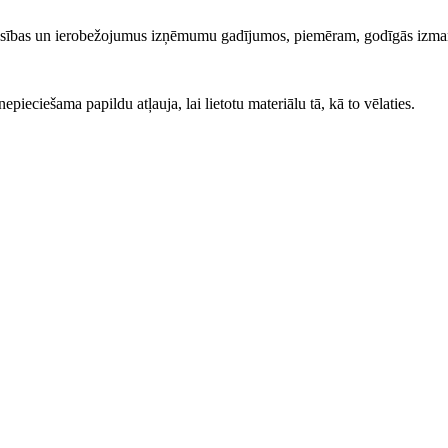
iesības un ierobežojumus izņēmumu gadījumos, piemēram, godīgās izma
ieciešama papildu atļauja, lai lietotu materiālu tā, kā to vēlaties.