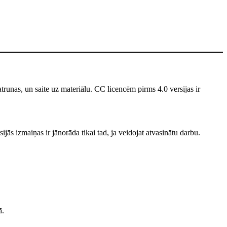
unas, un saite uz materiālu. CC licencēm pirms 4.0 versijas ir
jās izmaiņas ir jānorāda tikai tad, ja veidojat atvasinātu darbu.
ā.