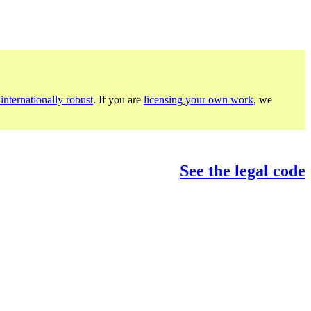
internationally robust
. If you are
licensing your own work
, we
See the legal code