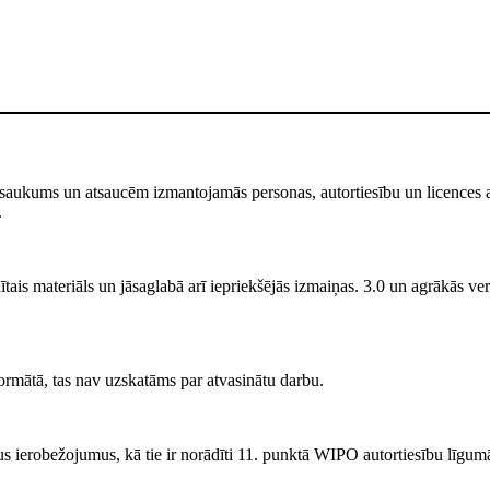
saukums un atsaucēm izmantojamās personas, autortiesību un licences atr
.
ais materiāls un jāsaglabā arī iepriekšējās izmaiņas. 3.0 un agrākās versi
rmātā, tas nav uzskatāms par atvasinātu darbu.
s ierobežojumus, kā tie ir norādīti 11. punktā WIPO autortiesību līgum