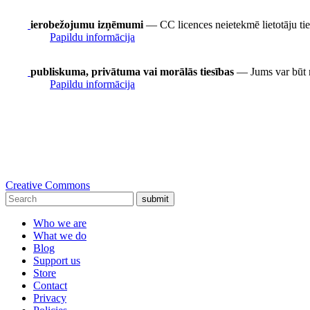
ierobežojumu izņēmumi
— CC licences neietekmē lietotāju t
Papildu informācija
publiskuma, privātuma vai morālās tiesības
— Jums var būt nep
Papildu informācija
Creative Commons
submit
Who we are
What we do
Blog
Support us
Store
Contact
Privacy