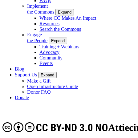
FAQs
Implement
the Commons
Expand
Where CC Makes An Impact
Resources
Search the Commons
Engage
the People
Expand
Training + Webinars
Advocacy
Community
Events
Blog
Support Us
Expand
Make a Gift
Open Infrastructure Circle
Donor FAQ
Donate
CC BY-ND 3.0 NO
Attiec