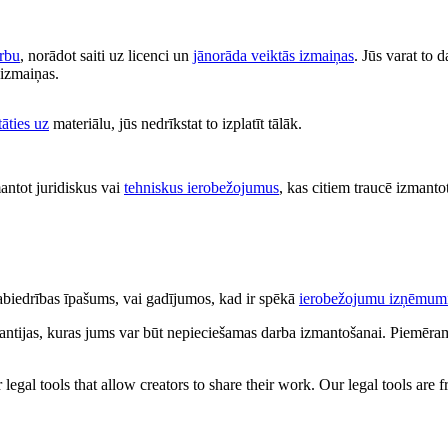
arbu
, norādot saiti uz licenci un
jānorāda veiktās izmaiņas
. Jūs varat to 
s izmaiņas.
tāties uz
materiālu, jūs nedrīkstat to izplatīt tālāk.
antot juridiskus vai
tehniskus ierobežojumus
, kas citiem traucē izmantot
 sabiedrības īpašums, vai gadījumos, kad ir spēkā
ierobežojumu izņēmum
antijas, kuras jums var būt nepieciešamas darba izmantošanai. Piemēram,
gal tools that allow creators to share their work. Our legal tools are fr