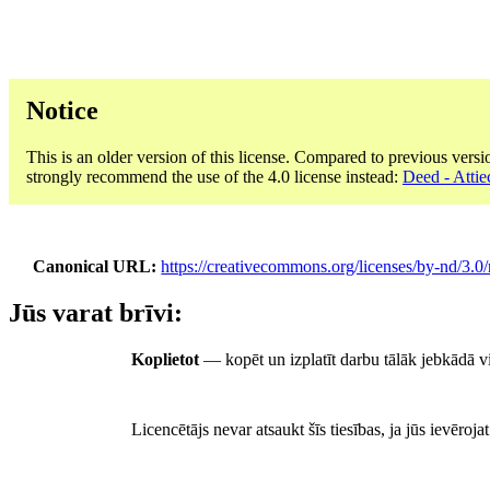
Notice
This is an older version of this license. Compared to previous versi
strongly recommend the use of the 4.0 license instead:
Deed - Attie
Canonical URL
https://creativecommons.org/licenses/by-nd/3.0/
Jūs varat brīvi:
Koplietot
— kopēt un izplatīt darbu tālāk jebkādā v
Licencētājs nevar atsaukt šīs tiesības, ja jūs ievēroj