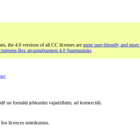
ons, the 4.0 versions of all CC licenses are
more user-friendly and more 
cinājums-Bez atvasinājumiem 4.0 Starptautisks
no/
idē un formātā jebkurām vajadzībām, arī komerciāli.
at šos licences noteikumus.