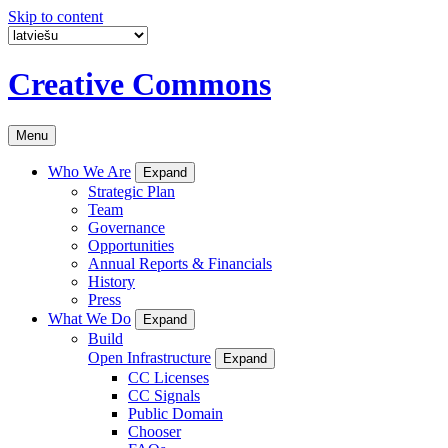
Skip to content
Creative Commons
Menu
Who We Are
Expand
Strategic Plan
Team
Governance
Opportunities
Annual Reports & Financials
History
Press
What We Do
Expand
Build
Open Infrastructure
Expand
CC Licenses
CC Signals
Public Domain
Chooser