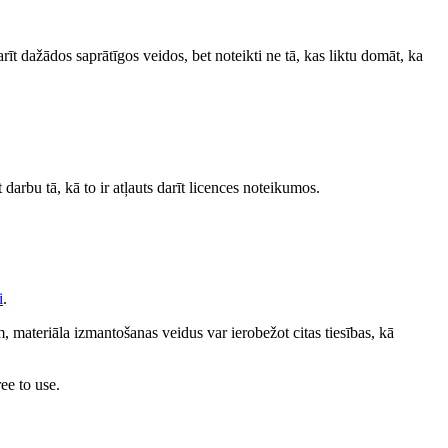
darīt dažādos saprātīgos veidos, bet noteikti ne tā, kas liktu domāt, ka
 darbu tā, kā to ir atļauts darīt licences noteikumos.
i
.
 materiāla izmantošanas veidus var ierobežot citas tiesības, kā
ee to use.