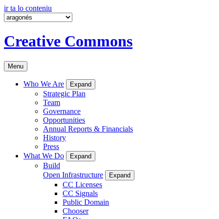
ir ta lo conteniu
Creative Commons
Menu
Who We Are
Expand
Strategic Plan
Team
Governance
Opportunities
Annual Reports & Financials
History
Press
What We Do
Expand
Build
Open Infrastructure
Expand
CC Licenses
CC Signals
Public Domain
Chooser