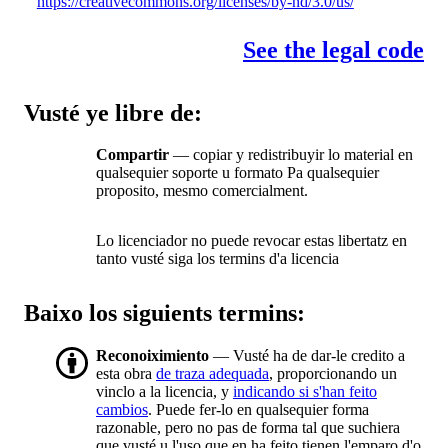
https://creativecommons.org/licenses/by-nd/3.0/us/
See the legal code
Vusté ye libre de:
Compartir
— copiar y redistribuyir lo material en
qualsequier soporte u formato Pa qualsequier
proposito, mesmo comercialment.
Lo licenciador no puede revocar estas libertatz en
tanto vusté siga los termins d'a licencia
Baixo los siguients termins:
Reconoiximiento
— Vusté ha de dar-le credito a
esta obra
de traza adequada
, proporcionando un
vinclo a la licencia, y
indicando si s'han feito
cambios
. Puede fer-lo en qualsequier forma
razonable, pero no pas de forma tal que suchiera
que vusté u l'uso que en ha feito tienen l'emparo d'o