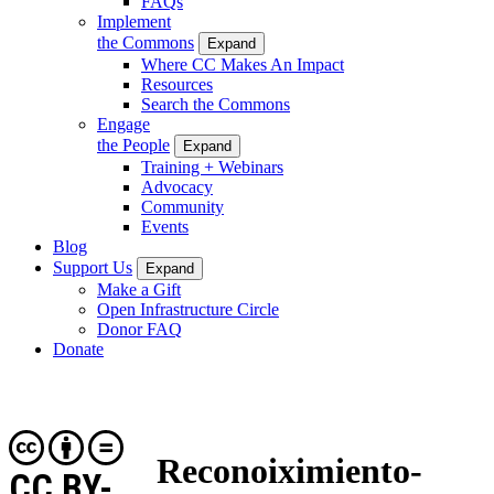
FAQs
Implement
the Commons
Expand
Where CC Makes An Impact
Resources
Search the Commons
Engage
the People
Expand
Training + Webinars
Advocacy
Community
Events
Blog
Support Us
Expand
Make a Gift
Open Infrastructure Circle
Donor FAQ
Donate
Reconoiximiento-
CC BY-