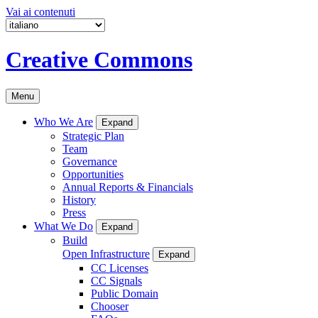
Vai ai contenuti
Creative Commons
Menu
Who We Are
Expand
Strategic Plan
Team
Governance
Opportunities
Annual Reports & Financials
History
Press
What We Do
Expand
Build
Open Infrastructure
Expand
CC Licenses
CC Signals
Public Domain
Chooser