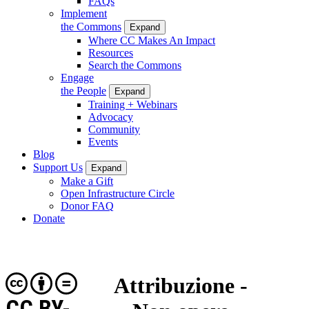
FAQs
Implement
the Commons
Expand
Where CC Makes An Impact
Resources
Search the Commons
Engage
the People
Expand
Training + Webinars
Advocacy
Community
Events
Blog
Support Us
Expand
Make a Gift
Open Infrastructure Circle
Donor FAQ
Donate
Attribuzione -
CC BY-