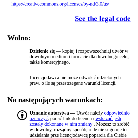
https://creativecommons.org/licenses/by-nd/3.0/us/
See the legal code
Wolno:
Dzielenie się
— kopiuj i rozpowszechniaj utwór w
dowolnym medium i formacie dla dowolnego celu,
także komercyjnego.
Licencjodawca nie może odwołać udzielonych
praw, o ile są przestrzegane warunki licencji.
Na następujących warunkach:
Uznanie autorstwa
— Utwór należy
odpowiednio
oznaczyć
, podać link do licencji i
wskazać jeśli
zostały dokonane w nim zmiany
. Możesz to zrobić
w dowolny, rozsądny sposób, o ile nie sugeruje to
udzielania prze licencjodawcę poparcia dla Ciebie