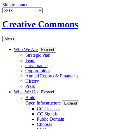
Skip to content
Creative Commons
Menu
Who We Are
Expand
Strategic Plan
Team
Governance
Opportunities
Annual Reports & Financials
History
Press
What We Do
Expand
Build
Open Infrastructure
Expand
CC Licenses
CC Signals
Public Domain
Chooser