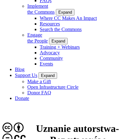
FAQs
Implement
the Commons
Expand
Where CC Makes An Impact
Resources
Search the Commons
Engage
the People
Expand
Training + Webinars
Advocacy
Community
Events
Blog
Support Us
Expand
Make a Gift
Open Infrastructure Circle
Donor FAQ
Donate
Uznanie autorstwa-
CC